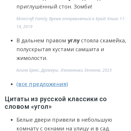
приглушённый стон. Зомби!
Minecraft Family, Время отправляться в Край! Книги 11-
14, 2019
В дальнем правом
углу
стояла скамейка,
полускрытая кустами самшита и
жимолости.
Алина Брюс, Дремеры. Изгнанники Зеннона, 2023
(все предложения)
Цитаты из русской классики со
словом «угол»
Белые двери привели в небольшую
комнату с окнами на улицу и в сад.