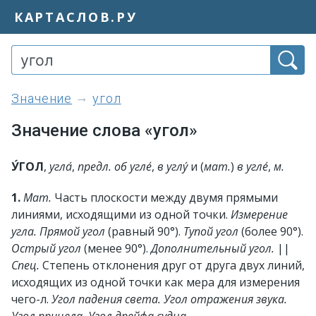
КАРТАСЛОВ.РУ
значение
угол
Значение слова «угол»
У́ГОЛ
,
угла́
,
предл.
об угле́
,
в углу́
и (
мат.
)
в угле́
,
м.
1.
Мат.
Часть плоскости между двумя прямыми
линиями, исходящими из одной точки.
Измерение
угла. Прямой угол
(равный 90°).
Тупой угол
(более 90°).
Острый угол
(менее 90°).
Дополнительный угол.
||
Спец.
Степень отклонения друг от друга двух линий,
исходящих из одной точки как мера для измерения
чего-л.
Угол падения света. Угол отражения звука.