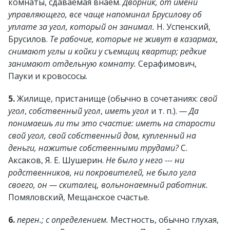
комнаты, сдаваемая внаем.
Дворник, от имени
управляющего, все чаще напоминал Брусилову об
уплате за угол, который он занимал.
Н. Успенский,
Брусилов.
Те рабочие, которые не живут в казармах,
снимают углы и койки у съемщиц квартир; редкие
занимают отдельную комнату.
Серафимович,
Пауки и кровососы.
5.
Жилище, пристанище (обычно в сочетаниях:
свой
угол
,
собственный угол
,
иметь угол
и т. п.).
— Да
понимаешь ли ты это счастие: иметь на старости
свой угол, свой собственный дом, купленный на
деньги, нажитые собственными трудами?
С.
Аксаков, Я. Е. Шушерин
.
Не было у него --- ни
родственников, ни покровителей, не было угла
своего, он — скиталец, вольнонаемный работник.
Помяловский, Мещанское счастье.
6.
перен.; с определением.
Местность, обычно глухая,