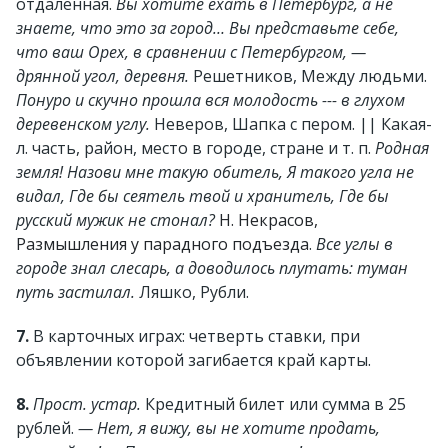
отдаленная.
Вы хотите ехать в Петербург, а не
знаете, что это за город… Вы представьте себе,
что ваш Орех, в сравнении с Петербургом, —
дрянной угол, деревня.
Решетников, Между людьми.
Понуро и скучно прошла вся молодость --- в глухом
деревенском углу.
Неверов, Шапка с пером. || Какая-
л. часть, район, место в городе, стране и т. п.
Родная
земля! Назови мне такую обитель, Я такого угла не
видал, Где бы сеятель твой и хранитель, Где бы
русский мужик не стонал?
Н. Некрасов,
Размышления у парадного подъезда
.
Все углы в
городе знал слесарь, а доводилось плутать: туман
путь застилал.
Ляшко, Рубли.
7.
В карточных играх: четверть ставки, при
объявлении которой загибается край карты.
8.
Прост. устар.
Кредитный билет или сумма в 25
рублей.
— Нет, я вижу, вы не хотите продать,