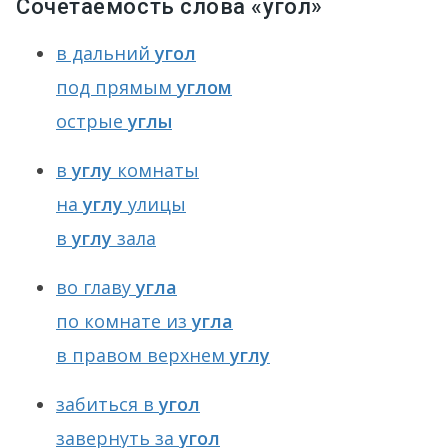
Сочетаемость слова «угол»
в дальний
угол
под прямым
углом
острые
углы
в
углу
комнаты
на
углу
улицы
в
углу
зала
во главу
угла
по комнате из
угла
в правом верхнем
углу
забиться в
угол
завернуть за
угол