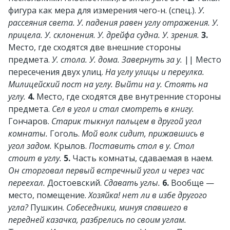
фигура как мера для измерения чего-н. (спец.).
У.
рассеяния света. У. падения равен углу отражения. У.
прицела. У. склонения. У. дрейфа судна. У. зрения.
3.
Место, где сходятся две внешние стороны
предмета.
У. стола. У. дома. Завернуть за у.
||
Место
пересечения двух улиц.
На углу улицы и переулка.
Милицейский пост на углу. Выйти на у. Стоять на
углу.
4.
Место, где сходятся две внутренние стороны
предмета.
Сел в угол и стал смотреть в книгу.
Гончаров.
Старик тыкнул пальцем в другой угол
комнаты.
Гоголь.
Мой волк сидит, прижавшись в
угол задом.
Крылов.
Поставить стол в у. Стол
стоит в углу.
5.
Часть комнаты, сдаваемая в наем.
Он сторговал первый встречный угол и через час
переехал.
Достоевский.
Сдавать углы.
6.
Вообще —
место, помещение.
Хозяйка! нет ли в избе другого
угла?
Пушкин.
Собеседники, минуя спавшего в
передней казачка, разбрелись по своим углам.