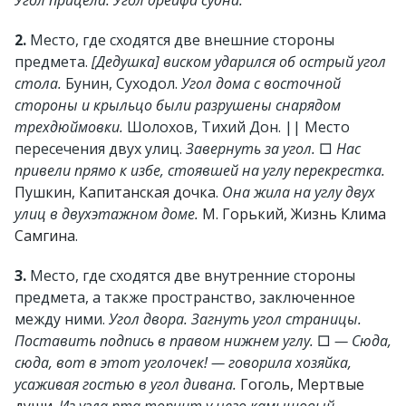
Угол прицела. Угол дрейфа судна.
2.
Место, где сходятся две внешние стороны
предмета.
[Дедушка] виском ударился об острый угол
стола.
Бунин, Суходол.
Угол дома с восточной
стороны и крыльцо были разрушены снарядом
трехдюймовки.
Шолохов, Тихий Дон. || Место
пересечения двух улиц.
Завернуть за угол.
□
Нас
привели прямо к избе, стоявшей на углу перекрестка.
Пушкин, Капитанская дочка
.
Она жила на углу двух
улиц в двухэтажном доме.
М. Горький, Жизнь Клима
Самгина
.
3.
Место, где сходятся две внутренние стороны
предмета, а также пространство, заключенное
между ними.
Угол двора. Загнуть угол страницы.
Поставить подпись в правом нижнем углу.
□
— Сюда,
сюда, вот в этот уголочек! — говорила хозяйка,
усаживая гостью в угол дивана.
Гоголь, Мертвые