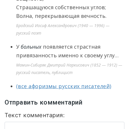
Страшащуюся собственных углов;
Волна, перекрывающая вечность.
Бродский Иосиф Александрович (1940 — 1996) —
русский поэт
У
больных
появляется страстная
привязанность именно к своему углу…
Мамин-Сибиряк Дмитрий Наркисович (1852 — 1912) —
русский писатель, публицист
(все афоризмы русских писателей)
Отправить комментарий
Текст комментария: