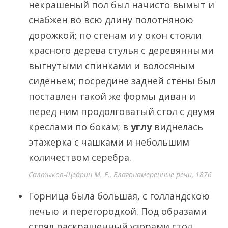
некрашеный пол был начисто вымыт и
снабжен во всю длину полотняною
дорожкой; по стенам и у окон стояли
красного дерева стулья с деревянными
выгнутыми спинками и волосяным
сиденьем; посредине задней стены был
поставлен такой же формы диван и
перед ним продолговатый стол с двумя
креслами по бокам; в
углу
виднелась
этажерка с чашками и небольшим
количеством серебра.
Салтыков-Щедрин М. Е., Благонамеренные речи, 1876
Горница была большая, с голландскою
печью и перегородкой. Под образами
стоял раскрашенный узорами стол,