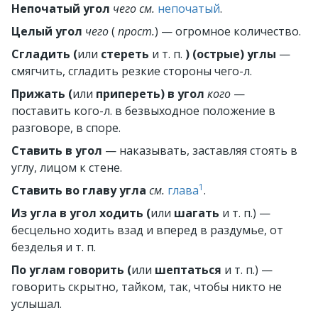
Непочатый угол
чего
см.
непочатый
.
Целый угол
чего
(
прост.
) — огромное количество.
Сгладить (
или
стереть
и т. п.
) (острые) углы
—
смягчить, сгладить резкие стороны чего-л.
Прижать (
или
припереть) в угол
кого
—
поставить кого-л. в безвыходное положение в
разговоре, в споре.
Ставить в угол
— наказывать, заставляя стоять в
углу, лицом к стене.
1
Ставить во главу угла
см.
глава
.
Из угла в угол ходить (
или
шагать
и т. п.) —
бесцельно ходить взад и вперед в раздумье, от
безделья и т. п.
По углам говорить (
или
шептаться
и т. п.) —
говорить скрытно, тайком, так, чтобы никто не
услышал.