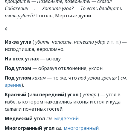
прощайте! — Позвольте, позвольте! — сказал
Собакевич ---. — Хотите угол? — То есть двадцать
пять рублей?
Гоголь, Мертвые души
.
◊
Из-за угла
(
убить
,
напасть
,
нанести удар
и т. п.) —
исподтишка, вероломно.
На всех углах
— всюду.
Под углом
— образуя отклонение, уклон.
Под углом
каким
— то же, что
под углом зрения
(
см.
зрение
).
Красный (
или
передний) угол
(
устар.
) — угол в
избе, в котором находились иконы и стол и куда
сажали почетных гостей.
Медвежий угол
см.
медвежий
.
Многогранный угол
см.
многогранный
.