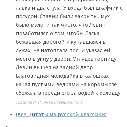
лавка и два стула. У входа был шкафчик с
посудой. Ставни были закрыты, мух
было мало, и так чисто, что Левин
позаботился о том, чтобы Ласка,
бежавшая дорогой и купавшаяся в
лужах, не натоптала пол, и указал ей
место в
углу
у двери. Оглядев горницу,
Левин вышел на задний двор.
Благовидная молодайка в калошках,
качая пустыми ведрами на коромысле,
сбежала впереди его зa водой к колодцу.
Толстой Л. Н., Анна Каренина, 1877
(все цитаты из русской классики)