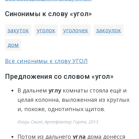
Синонимы к слову «угол»
закуток
уголок
уголочек
закоулок
дом
Все синонимы к слову УГОЛ
Предложения со словом «угол»
В дальнем
углу
комнаты стояла ещё и
целая колонна, выложенная из круглых
и, похоже, однотипных щитов.
Игорь Смит, Артефактор Горта, 2013
Потом из дальнего
угла
дома донёсся