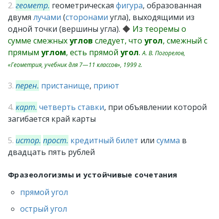
2.
геометр.
геометрическая
фигура
, образованная
двумя
лучами
(
сторонами
угла), выходящими из
одной точки (вершины угла).
◆
Из теоремы о
сумме смежных
углов
следует, что
угол
, смежный с
прямым
углом
, есть прямой
угол
.
А. В. Погорелов,
«Геометрия, учебник для 7—11 классов», 1999 г.
3.
перен.
пристанище
,
приют
4.
карт.
четверть
ставки
, при объявлении которой
загибается край карты
5.
истор.
прост.
кредитный билет
или
сумма
в
двадцать пять рублей
Фразеологизмы и устойчивые сочетания
прямой угол
острый угол