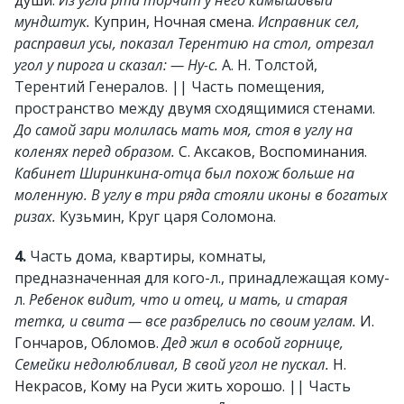
души
.
Из угла рта торчит у него камышовый
мундштук.
Куприн, Ночная смена
.
Исправник сел,
расправил усы, показал Терентию на стол, отрезал
угол у пирога и сказал: — Ну-с.
А. Н. Толстой,
Терентий Генералов. || Часть помещения,
пространство между двумя сходящимися стенами.
До самой зари молилась мать моя, стоя в углу на
коленях перед образом.
С. Аксаков, Воспоминания
.
Кабинет Ширинкина-отца был похож больше на
моленную. В углу в три ряда стояли иконы в богатых
ризах.
Кузьмин, Круг царя Соломона.
4.
Часть дома, квартиры, комнаты,
предназначенная для кого-л., принадлежащая кому-
л.
Ребенок видит, что и отец, и мать, и старая
тетка, и свита — все разбрелись по своим углам.
И.
Гончаров, Обломов
.
Дед жил в особой горнице,
Семейки недолюбливал, В свой угол не пускал.
Н.
Некрасов, Кому на Руси жить хорошо
. || Часть