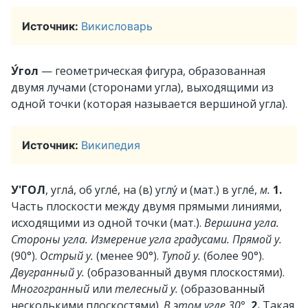
Источник:
Викисловарь
У́гол
— геометрическая фигура, образованная
двумя лучами (сторонами угла), выходящими из
одной точки (которая называется вершиной угла).
Источник:
Википедия
У'ГОЛ
, угла́, об угле́, на (в) углу́ и (мат.) в угле́,
м.
1.
Часть плоскости между двумя прямыми линиями,
исходящими из одной точки (мат.).
Вершина угла.
Стороны угла. Измерение угла градусами. Прямой у.
(90°).
Острый у.
(менее 90°).
Тупой у.
(более 90°).
Двугранный у.
(образованный двумя плоскостями).
Многогранный
или
телесный у.
(образованный
несколькими плоскостями).
В этом угле 30°.
2.
Такая