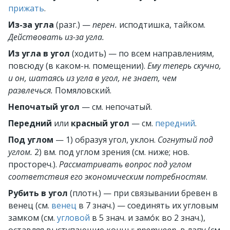
прижать
.
Из-за угла
(разг.)
—
перен.
исподтишка, тайком.
Действовать из-за угла.
Из угла в угол
(ходить)
— по всем направлениям,
повсюду (в каком-н. помещении).
Ему теперь скучно,
и он, шатаясь из угла в угол, не знает, чем
развлечься.
Помяловский.
Непочатый угол
— см.
непочатый.
Передний
или
красный угол
— см.
передний
.
Под углом
—
1) образуя угол, уклон.
Согнутый под
углом.
2) вм. под углом зрения (см. ниже; нов.
простореч.).
Рассматривать вопрос под углом
соответствия его экономическим потребностям
.
Рубить в угол
(плотн.)
— при связывании бревен в
венец (см.
венец
в 7 знач.) — соединять их угловым
замком (см.
угловой
в 5 знач. и замо́к во 2 знач.),