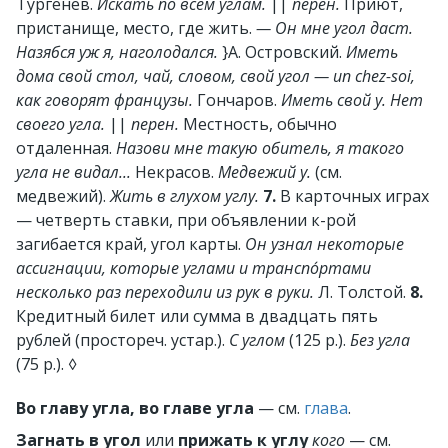
Тургенев.
Искать по всем углам.
||
перен.
Приют,
пристанище, место, где жить.
— Он мне угол даст.
Назябся уж я, наголодался.
}А. Островский.
Иметь
дома свой стол, чай, словом, свой угол — un chez-soi,
как говорят французы.
Гончаров.
Иметь свой у. Нет
своего угла.
||
перен.
Местность, обычно
отдаленная.
Назови мне такую обитель, я такого
угла не видал...
Некрасов.
Медвежий у.
(см.
медвежий).
Жить в глухом углу.
7.
В карточных играх
— четверть ставки, при объявлении к-рой
загибается край, угол карты.
Он узнал некоторые
ассигнации, которые углами и транспо́ртами
несколько раз переходили из рук в руки.
Л. Толстой.
8.
Кредитный билет или сумма в двадцать пять
рублей (простореч. устар.).
С углом
(125 р.).
Без угла
(75 р.).
◊
Во главу угла, во главе угла
— см.
глава
.
Загнать в угол
или
прижать к углу
кого
— см.