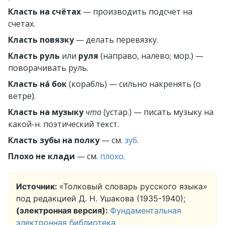
Класть на счётах
— производить подсчет на
счетах.
Класть повязку
— делать перевязку.
Класть руль
или
руля
(направо, налево; мор.)
—
поворачивать руль.
Класть на́ бок
(корабль)
— сильно накренять (о
ветре).
Класть на музыку
что
(устар.)
— писать музыку на
какой-н. поэтический текст.
Класть зубы на полку
— см.
зуб
.
Плохо не клади
— см.
плохо
.
Источник:
«Толковый словарь русского языка»
под редакцией Д. Н. Ушакова (1935-1940);
(электронная версия):
Фундаментальная
электронная библиотека