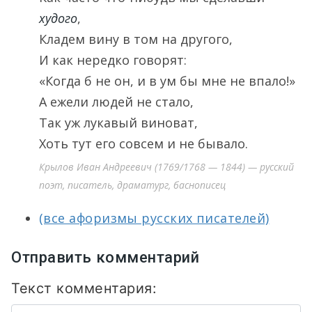
худого
,
Кладем вину в том на другого,
И как нередко говорят:
«Когда б не он, и в ум бы мне не впало!»
А ежели людей не стало,
Так уж лукавый виноват,
Хоть тут его совсем и не бывало.
Крылов Иван Андреевич (1769/1768 — 1844) — русский
поэт, писатель, драматург, баснописец
(все афоризмы русских писателей)
Отправить комментарий
Текст комментария: