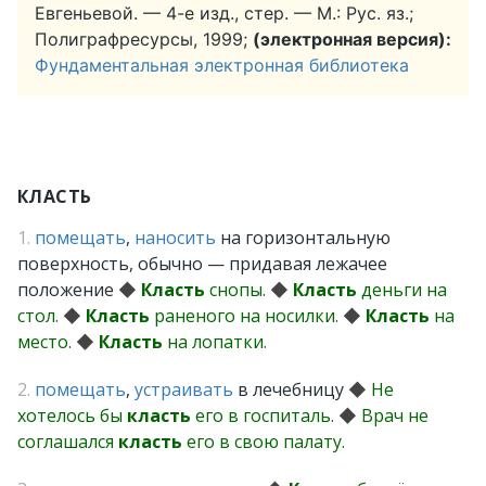
Евгеньевой. — 4-е изд., стер. — М.: Рус. яз.;
Полиграфресурсы, 1999;
(электронная версия):
Фундаментальная электронная библиотека
КЛАСТЬ
1.
помещать
,
наносить
на горизонтальную
поверхность, обычно — придавая лежачее
положение
◆
Класть
снопы.
◆
Класть
деньги на
стол.
◆
Класть
раненого на носилки.
◆
Класть
на
место.
◆
Класть
на лопатки.
2.
помещать
,
устраивать
в лечебницу
◆
Не
хотелось бы
класть
его в госпиталь.
◆
Врач не
соглашался
класть
его в свою палату.