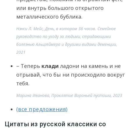
или внутрь большого открытого
металлического бублика.
Нэнси Л. Мейс, День, в котором 36 часов. Семейное
руководство по уходу за людьми, страдающими
болезнью Альцгеймера и другими видами деменции,
2021
– Теперь
клади
ладони на камень и не
отрывай, что бы ни происходило вокруг
тебя.
Марина Иванова, Проклятие Вороньей пустоши, 2023
(все предложения)
Цитаты из русской классики со