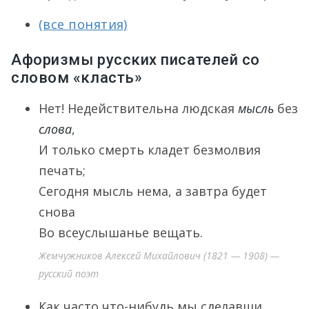
(все понятия)
Афоризмы русских писателей со
словом «класть»
Нет! Недействительна людская
мысль
без
слова
,
И только смерть кладет безмолвия
печать;
Сегодня мысль нема, а завтра будет
снова
Во всеуслышанье вещать.
Жемчужников Алексей Михайлович (1821 — 1908) —
русский поэт
Как часто что-нибудь мы сделавши