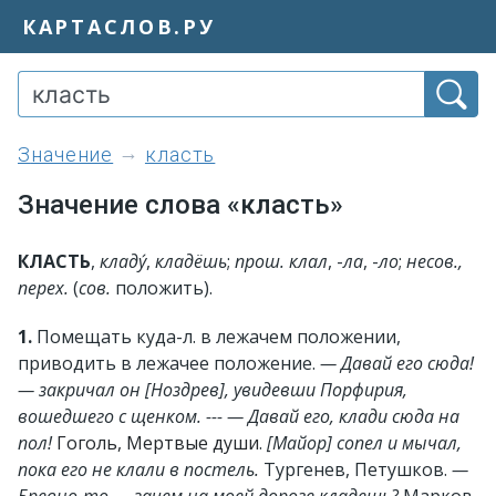
КАРТАСЛОВ.РУ
значение
класть
Значение слова «класть»
КЛАСТЬ
,
кладу́
,
кладёшь
;
прош.
клал
, -
ла
, -
ло
;
несов.,
перех.
(
сов.
положить).
1.
Помещать куда-л. в лежачем положении,
приводить в лежачее положение.
— Давай его сюда!
— закричал он [Ноздрев], увидевши Порфирия,
вошедшего с щенком. --- — Давай его, клади сюда на
пол!
Гоголь, Мертвые души
.
[Майор] сопел и мычал,
пока его не клали в постель.
Тургенев, Петушков.
—