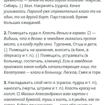
Бревно-то --- зачем на моей дороге кладешь?
Марков,
Сибирь. ||
безл.
Накренять (судно).
Качка
усиливалась. Пароход уже стремительно клало то на
один, то на другой борт.
Паустовский, Время
больших ожиданий.
2.
Помещать куда-л.
Класть деньги в карман.
□ —
Видишь, что я делаю: в чемодане оказалось пустое
место, и я кладу туда сено.
Тургенев, Отцы и дети
.
|| Помещать на хранение, вносить (в банк, в
сберкассу и т. п.). || Помещать, устраивать (в
больницу, госпиталь, клинику).
Если в заведение
приезжало какое-нибудь начальствующее лицо, то
Калатузова --- клали в больницу.
Лесков, Смех и горе
.
3.
Накладывать слой чего-л. (краски, пудры и т. п.),
наносить (черты, штрихи и т. п.).
Класть краску на
холст.
□
Михаил Александрович взял картон с
наклеенной бумагой, тушь и кисть, и я увидел, как он