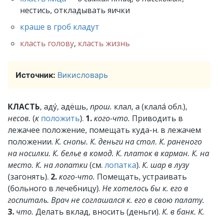
нестись, откладывать яички
краше в гроб кладут
класть голову
,
класть жизнь
Источник:
Викисловарь
КЛАСТЬ
, аду́, адёшь,
прош.
клал, а (клала́ обл.),
несов.
(
к
положить
).
1.
кого-что.
Приводить в
лежачее положение, помещать куда-н. в лежачем
положении.
К. снопы. К. деньги на стол. К. раненого
на носилки. К. белье в комод. К. платок в карман. К. на
место. К. на лопатки
(см.
лопатка
).
К. шар в лузу
(загонять).
2.
кого-что.
Помещать, устраивать
(больного в лечебницу).
Не хотелось бы к. его в
госпиталь. Врач не соглашался к. его в свою палату.
3.
что.
Делать вклад, вносить (деньги).
К. в банк. К.