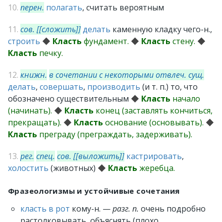
10.
перен.
полагать
, считать вероятным
11.
сов. [[сложить]]
делать
каменную кладку чего-н.,
строить
◆
Класть
фундамент.
◆
Класть
стену.
◆
Класть
печку.
12.
книжн.
в сочетании с некоторыми отвлеч. сущ.
делать
,
совершать
,
производить
(и т. п.) то, что
обозначено существительным
◆
Класть
начало
(начинать).
◆
Класть
конец (заставлять кончиться,
прекращать).
◆
Класть
основание (основывать).
◆
Класть
преграду (преграждать, задерживать).
13.
рег.
спец.
сов. [[выложить]]
кастрировать
,
холостить
(животных)
◆
Класть
жеребца.
Фразеологизмы и устойчивые сочетания
класть в рот
кому-н. —
разг.
п.
очень подробно
растолковывать, объяснять (плохо