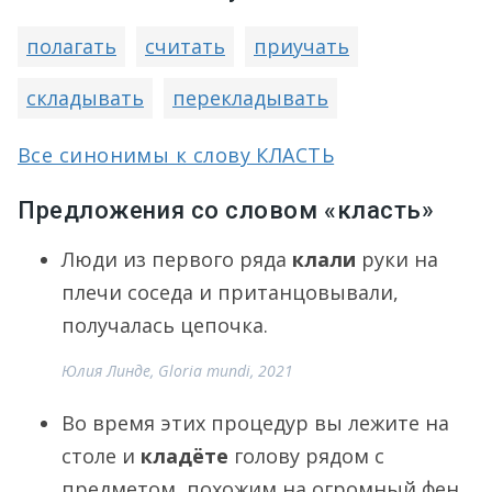
полагать
считать
приучать
складывать
перекладывать
Все синонимы к слову КЛАСТЬ
Предложения со словом «класть»
Люди из первого ряда
клали
руки на
плечи соседа и пританцовывали,
получалась цепочка.
Юлия Линде, Gloria mundi, 2021
Во время этих процедур вы лежите на
столе и
кладёте
голову рядом с
предметом, похожим на огромный фен,