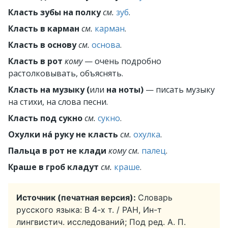
Класть зубы на полку
см.
зуб
.
Класть в карман
см.
карман
.
Класть в основу
см.
основа
.
Класть в рот
кому
— очень подробно
растолковывать, объяснять.
Класть на музыку (
или
на ноты)
— писать музыку
на стихи, на слова песни.
Класть под сукно
см.
сукно
.
Охулки на́ руку не класть
см.
охулка
.
Пальца в рот не клади
кому
см.
палец
.
Краше в гроб кладут
см.
краше
.
Источник (печатная версия):
Словарь
русского языка: В 4-х т. / РАН, Ин-т
лингвистич. исследований; Под ред. А. П.