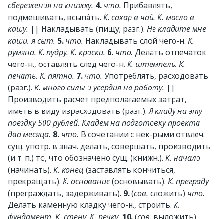
сбережения на книжку.
4.
что.
Прибавлять,
подмешивать, всыпа́ть.
К. сахар в чай. К. масло в
кашу.
||
Накладывать (пищу; разг.).
Не кладите мне
каши, я сыт.
5.
что.
Накладывать слой чего-н.
К.
румяна. К. пудру. К. краски.
6.
что.
Делать отпечаток
чего-н., оставлять след чего-н.
К. штемпель. К.
печать. К. пятно.
7.
что.
Употреблять, расходовать
(разг.).
К. много силы и усердия на работу.
||
Производить расчет предполагаемых затрат,
иметь в виду израсходовать (разг.).
Я кладу на эту
поездку 500 рублей. Кладем на подготовку проекта
два месяца.
8.
что.
В сочетании с нек-рыми отвлеч.
сущ. употр. в знач. делать, совершать, производить
(и т. п.) то, что обозначено сущ. (книжн.).
К. начало
(начинать).
К. конец
(заставлять кончиться,
прекращать).
К. основание
(основывать).
К. преграду
(преграждать, задерживать).
9.
(
сов.
сложить)
что.
Делать каменную кладку чего-н., строить.
К.
фундамент. К. стену. К. печку.
10.
(
сов.
выложить)