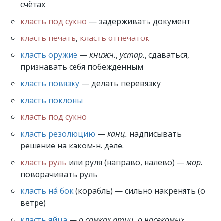
счётах
класть под сукно
— задерживать документ
класть печать
,
класть отпечаток
класть оружие
—
книжн.
,
устар.
, сдаваться,
признавать себя побеждённым
класть повязку
— делать перевязку
класть поклоны
класть под сукно
класть резолюцию
—
канц.
надписывать
решение на каком-н. деле.
класть руль
или руля (направо, налево) —
мор.
поворачивать руль
класть на́ бок
(корабль) — сильно накренять (о
ветре)
класть яйца
—
о самках птиц, о насекомых
,