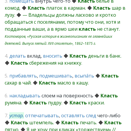
3.
помещать
внутрь чего-то
◆
Класть
бельё в
комод.
◆
Класть
платок в карман.
◆
Класть
шар в
лузу.
◆
— Владельцы должны ласково и кротко
обращаться с поселянами, потому что они, хотя и
подданные ваши, а в ярмо шеи
класть
не станут.
Костомаров, «Русская история в жизнеописаниях ее главнейших
деятелей. Выпуск пятый: XVII столетие», 1862–1875 г.
4.
делать
вклад,
вносить
◆
Класть
деньги в банк.
◆
Класть
сбережения на книжку.
5.
прибавлять
,
подмешивать
,
всыпа́ть
◆
Класть
сахар в чай.
◆
Класть
масло в кашу.
6.
накладывать
слоем на поверхность
◆
Класть
румяна.
◆
Класть
пудру.
◆
Класть
краски.
7.
устар.
отпечатывать
,
оставлять
след
чего-либо
◆
Класть
штемпель.
◆
Класть
печать.
◆
Класть
пятно.
◆
Я не хочу при кликах «торжествуем» //