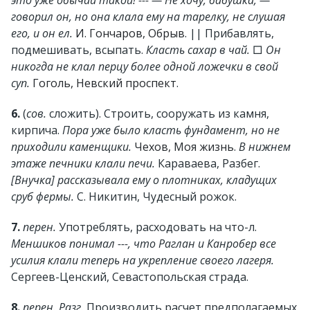
это уже обычай такой! --- — Не хочу, бабушка, —
говорил он, но она клала ему на тарелку, не слушая
его, и он ел.
И. Гончаров, Обрыв
. || Прибавлять,
подмешивать, всыпать.
Класть сахар в чай.
□
Он
никогда не клал перцу более одной ложечки в свой
суп.
Гоголь, Невский проспект
.
6.
(
сов.
сложить). Строить, сооружать из камня,
кирпича.
Пора уже было класть фундамент, но не
приходили каменщики.
Чехов, Моя жизнь
.
В нижнем
этаже печники клали печи.
Караваева, Разбег.
[Внучка] рассказывала ему о плотниках, кладущих
сруб фермы.
С. Никитин, Чудесный рожок.
7.
перен.
Употреблять, расходовать на что-л.
Меншиков понимал ---, что Раглан и Канробер все
усилия клали теперь на укрепление своего лагеря.
Сергеев-Ценский, Севастопольская страда.
8.
перен. Разг.
Производить расчет предполагаемых