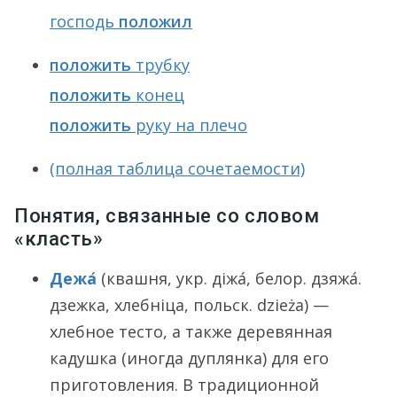
господь
положил
положить
трубку
положить
конец
положить
руку на плечо
(полная таблица сочетаемости)
Понятия, связанные со словом
«класть»
Дежа
́ (квашня, укр. дiжа́, белор. дзяжа́.
дзежка, хлебнiца, польск. dzieża) —
хлебное тесто, а также деревянная
кадушка (иногда дуплянка) для его
приготовления. В традиционной