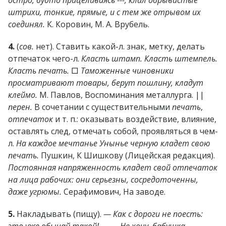
остро, будто прицеливаясь ---, клал обрывистые
штрихи, тонкие, прямые, и с тем же отрывом их
соединял.
К. Коровин, М. А. Врубель.
4.
(
сов.
нет). Ставить какой-л. знак, метку, делать
отпечаток чего-л.
Класть штамп. Класть штемпель.
Класть печать.
□
Таможенные чиновники
просматривают товары, берут пошлину, кладут
клеймо.
М. Павлов, Воспоминания металлурга. ||
перен.
В сочетании с существительными
печать
,
отпечаток
и т. п.: оказывать воздействие, влияние,
оставлять след, отмечать собой, проявляться в чем-
л.
На каждое мечтанье Унынье черную кладет свою
печать.
Пушкин, К Шишкову (Лицейская редакция).
Постоянная напряженность кладет свой отпечаток
на лица рабочих: они серьезны, сосредоточенны,
даже угрюмы.
Серафимович, На заводе.
5.
Накладывать (пищу).
— Как с дороги не поесть: