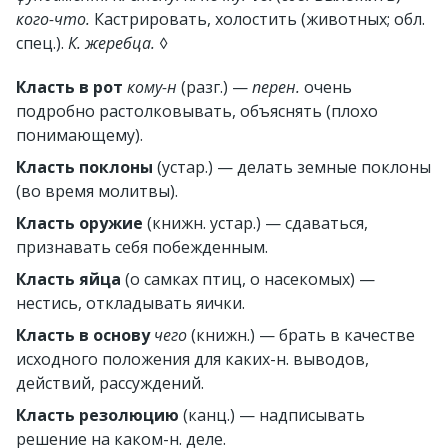
кого-что.
Кастрировать, холостить (животных; обл.
спец.).
К. жеребца.
◊
Класть в рот
кому-н
(разг.)
—
перен.
очень
подробно растолковывать, объяснять (плохо
понимающему).
Класть поклоны
(устар.)
— делать земные поклоны
(во время молитвы).
Класть оружие
(книжн. устар.)
— сдаваться,
признавать себя побежденным.
Класть яйца
(о самках птиц, о насекомых)
—
нестись, откладывать яички.
Класть в основу
чего
(книжн.)
— брать в качестве
исходного положения для каких-н. выводов,
действий, рассуждений.
Класть резолюцию
(канц.)
— надписывать
решение на каком-н. деле.