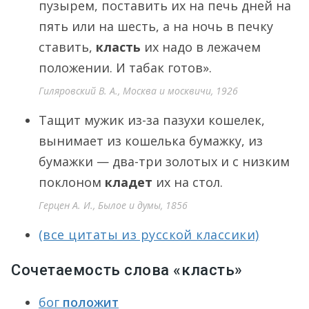
пузырем, поставить их на печь дней на
пять или на шесть, а на ночь в печку
ставить,
класть
их надо в лежачем
положении. И табак готов».
Гиляровский В. А., Москва и москвичи, 1926
Тащит мужик из-за пазухи кошелек,
вынимает из кошелька бумажку, из
бумажки — два-три золотых и с низким
поклоном
кладет
их на стол.
Герцен А. И., Былое и думы, 1856
(все цитаты из русской классики)
Сочетаемость слова «класть»
бог
положит