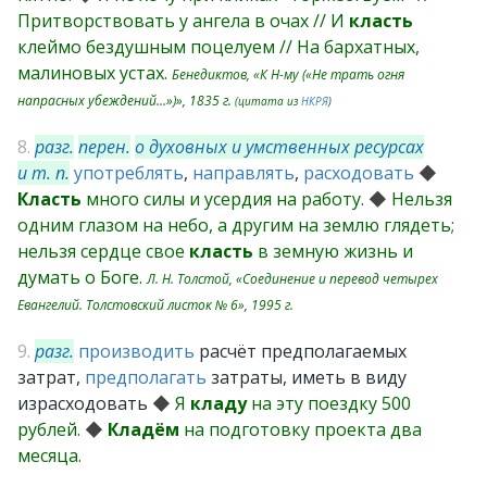
Притворствовать у ангела в очах // И
класть
клеймо бездушным поцелуем // На бархатных,
малиновых устах.
Бенедиктов, «К Н-му («Не трать огня
напрасных убеждений…»)», 1835 г.
(цитата из
НКРЯ
)
8.
разг.
перен.
о духовных и умственных ресурсах
и т. п.
употреблять
,
направлять
,
расходовать
◆
Класть
много силы и усердия на работу.
◆
Нельзя
одним глазом на небо, а другим на землю глядеть;
нельзя сердце свое
класть
в земную жизнь и
думать о Боге.
Л. Н. Толстой, «Соединение и перевод четырех
Евангелий. Толстовский листок № 6», 1995 г.
9.
разг.
производить
расчёт предполагаемых
затрат,
предполагать
затраты, иметь в виду
израсходовать
◆
Я
кладу
на эту поездку 500
рублей.
◆
Кладём
на подготовку проекта два
месяца.