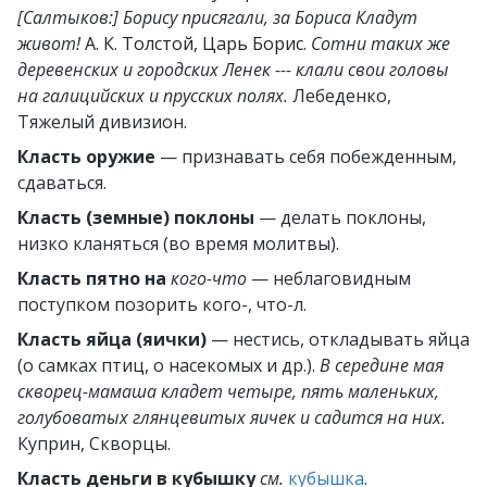
[Салтыков:] Борису присягали, за Бориса Кладут
живот!
А. К. Толстой, Царь Борис.
Сотни таких же
деревенских и городских Ленек --- клали свои головы
на галицийских и прусских полях.
Лебеденко,
Тяжелый дивизион.
Класть оружие
— признавать себя побежденным,
сдаваться.
Класть (земные) поклоны
— делать поклоны,
низко кланяться (во время молитвы).
Класть пятно на
кого-что
— неблаговидным
поступком позорить кого-, что-л.
Класть яйца (яички)
— нестись, откладывать яйца
(о самках птиц, о насекомых и др.).
В середине мая
скворец-мамаша кладет четыре, пять маленьких,
голубоватых глянцевитых яичек и садится на них.
Куприн, Скворцы.
Класть деньги в кубышку
см.
кубышка
.