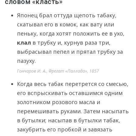
словом «класть»
Японец брал оттуда щепоть табаку,
скатывал его в комок, как вату или
пеньку, когда хотят положить ее в ухо,
клал
в трубку и, курнув раза три,
выбрасывал пепел и прятал трубку за
пазуху.
Гончаров И. А., Фрегат «Паллада», 1857
Когда весь табак перетрется со смесью,
его вспрыскивать оставшимся одним
золотником розового масла и
перемешивать руками. Затем насыпать
в бутылки; насыпав в бутылки табак,
закубрить его пробкой и завязать