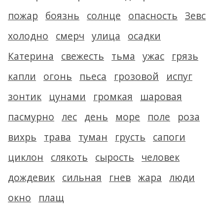
пожар
боязнь
солнце
опасность
Зевс
холодно
смерч
улица
осадки
Катерина
свежесть
тьма
ужас
грязь
капли
огонь
пьеса
грозовой
испуг
зонтик
цунами
громкая
шаровая
пасмурно
лес
день
море
поле
роза
вихрь
трава
туман
грусть
сапоги
циклон
слякоть
сырость
человек
дождевик
сильная
гнев
жара
люди
окно
плащ