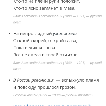
Кто-то на плечи руки положит,
Кто-то ясно заглянет в глаза…
Блок Александр Александрович (1880 — 1921) — русский
поэт
На непроглядный
ужас жизни
Открой скорей, открой глаза,
Пока великая гроза
Все не смела в твоей отчизне…
Блок Александр Александрович (1880 — 1921) — русский
поэт
В России революция
— вспыхнуло пламя
и повсюду прошлося грозой.
Весёлый Артём (1899 — 1938) — русский писатель