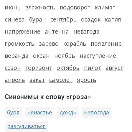
июнь
влажность
водоворот
климат
синева
буран
сентябрь
осадок
капля
напряжение
антенна
невзгода
громкость
зарево
корабль
появление
веранда
океан
ноябрь
наступление
сезон
горизонт
октябрь
пилот
август
апрель
закат
самолёт
ярость
Синонимы к слову «гроза»
буря
ненастье
дождь
непогода
разгуливаться