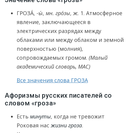
ГРОЗА́
, -ы́,
мн.
гро́зы
,
ж.
1.
Атмосферное
явление, заключающееся в
электрических разрядах между
облаками или между облаком и земной
поверхностью (молния),
сопровождаемых громом.
(Малый
академический словарь, МАС)
Все значения слова ГРОЗА
Афоризмы русских писателей со
словом «гроза»
Есть
минуты
, когда не тревожит
Роковая нас
жизни гроза
.