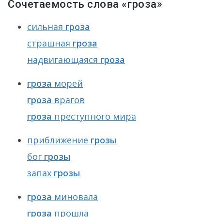
Сочетаемость слова «гроза»
сильная
гроза
страшная
гроза
надвигающаяся
гроза
гроза
морей
гроза
врагов
гроза
преступного мира
приближение
грозы
бог
грозы
запах
грозы
гроза
миновала
гроза
прошла