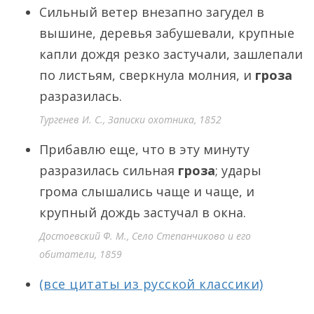
Сильный ветер внезапно загудел в
вышине, деревья забушевали, крупные
капли дождя резко застучали, зашлепали
по листьям, сверкнула молния, и
гроза
разразилась.
Тургенев И. С., Записки охотника, 1852
Прибавлю еще, что в эту минуту
разразилась сильная
гроза
; удары
грома слышались чаще и чаще, и
крупный дождь застучал в окна.
Достоевский Ф. М., Село Степанчиково и его
обитатели, 1859
(все цитаты из русской классики)