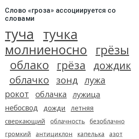
Слово «гроза» ассоциируется со
словами
туча
тучка
молниеносно
грёзы
облако
грёза
дождик
облачко
зонд
лужа
рокот
облачка
лужица
небосвод
дожди
летняя
сверкающий
облачность
безоблачно
громкий
антициклон
капелька
азот