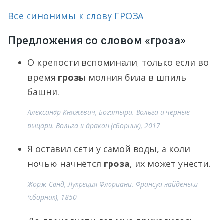
Все синонимы к слову ГРОЗА
Предложения со словом «гроза»
О крепости вспоминали, только если во
время
грозы
молния била в шпиль
башни.
Александр Княжевич, Богатыри. Вольга и чёрные
рыцари. Вольга и дракон (сборник), 2017
Я оставил сети у самой воды, а коли
ночью начнётся
гроза
, их может унести.
Жорж Санд, Лукреция Флориани. Франсуа-найденыш
(сборник), 1850