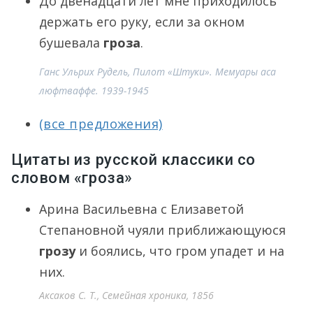
До двенадцати лет мне приходилось
держать его руку, если за окном
бушевала
гроза
.
Ганс Ульрих Рудель, Пилот «Штуки». Мемуары аса
люфтваффе. 1939-1945
(все предложения)
Цитаты из русской классики со
словом «гроза»
Арина Васильевна с Елизаветой
Степановной чуяли приближающуюся
грозу
и боялись, что гром упадет и на
них.
Аксаков С. Т., Семейная хроника, 1856