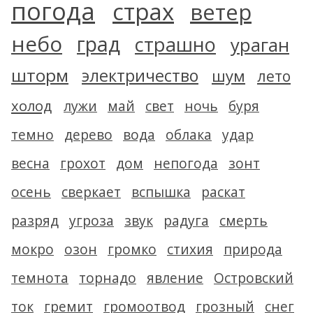
погода
страх
ветер
небо
град
страшно
ураган
шторм
электричество
шум
лето
холод
лужи
май
свет
ночь
буря
темно
дерево
вода
облака
удар
весна
грохот
дом
непогода
зонт
осень
сверкает
вспышка
раскат
разряд
угроза
звук
радуга
смерть
мокро
озон
громко
стихия
природа
темнота
торнадо
явление
Островский
ток
гремит
громоотвод
грозный
снег