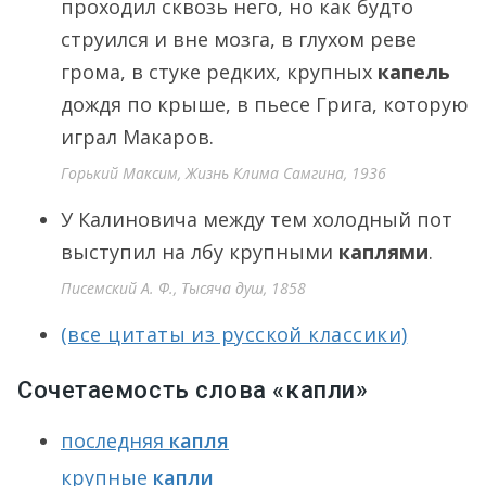
проходил сквозь него, но как будто
струился и вне мозга, в глухом реве
грома, в стуке редких, крупных
капель
дождя по крыше, в пьесе Грига, которую
играл Макаров.
Горький Максим, Жизнь Клима Самгина, 1936
У Калиновича между тем холодный пот
выступил на лбу крупными
каплями
.
Писемский А. Ф., Тысяча душ, 1858
(все цитаты из русской классики)
Сочетаемость слова «капли»
последняя
капля
крупные
капли