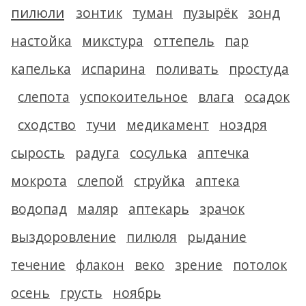
пилюли
зонтик
туман
пузырёк
зонд
настойка
микстура
оттепель
пар
капелька
испарина
поливать
простуда
слепота
успокоительное
влага
осадок
сходство
тучи
медикамент
ноздря
сырость
радуга
сосулька
аптечка
мокрота
слепой
струйка
аптека
водопад
маляр
аптекарь
зрачок
выздоровление
пилюля
рыдание
течение
флакон
веко
зрение
потолок
осень
грусть
ноябрь