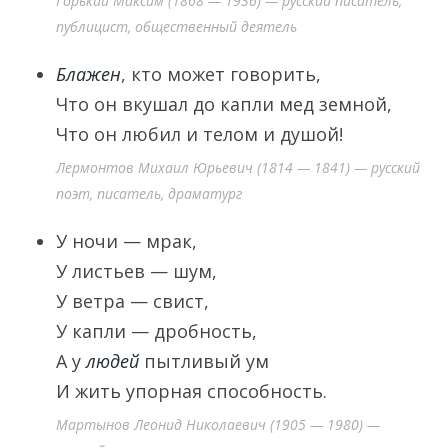
Горький Максим (1868 — 1936) — русский писатель,
публицист, общественный деятель
Блажен
, кто может говорить,
Что он вкушал до капли мед земной,
Что он любил и телом и душой!
Лермонтов Михаил Юрьевич (1814 — 1841) — русский
поэт, писатель, драматург
У ночи — мрак,
У листьев — шум,
У ветра — свист,
У капли — дробность,
А у
людей
пытливый ум
И жить упорная способность.
Мартынов Леонид Николаевич (1905 — 1980) —