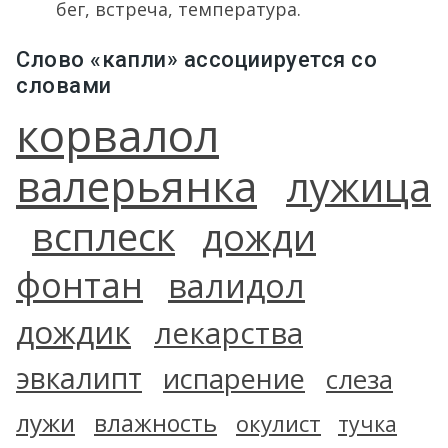
бег, встреча, температура.
Слово «капли» ассоциируется со
словами
корвалол
валерьянка
лужица
всплеск
дожди
фонтан
валидол
дождик
лекарства
эвкалипт
испарение
слеза
лужи
влажность
окулист
тучка