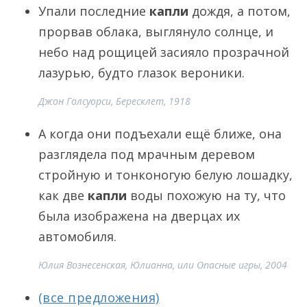
Упали последние
капли
дождя, а потом,
прорвав облака, выглянуло солнце, и
небо над рощицей засияло прозрачной
лазурью, будто глазок вероники.
Джон Голсуорси, Бересклет, 1918
А когда они подъехали ещё ближе, она
разглядела под мрачным деревом
стройную и тонконогую белую лошадку,
как две
капли
воды похожую на ту, что
была изображена на дверцах их
автомобиля.
Юлия Вознесенская, Юлианна, или Опасные игры, 2004
(все предложения)