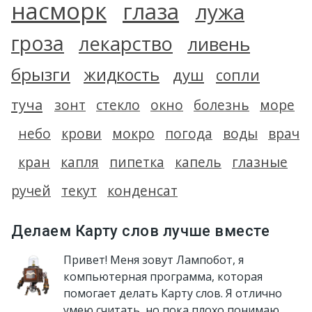
насморк
глаза
лужа
гроза
лекарство
ливень
брызги
жидкость
душ
сопли
туча
зонт
стекло
окно
болезнь
море
небо
крови
мокро
погода
воды
врач
кран
капля
пипетка
капель
глазные
ручей
текут
конденсат
Делаем Карту слов лучше вместе
Привет! Меня зовут Лампобот, я
компьютерная программа, которая
помогает делать Карту слов. Я отлично
умею считать, но пока плохо понимаю,