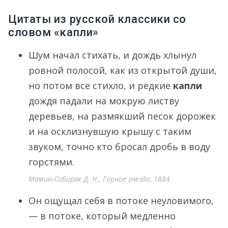
Цитаты из русской классики со
словом «капли»
Шум начал стихать, и дождь хлынул
ровной полосой, как из открытой души,
но потом все стихло, и редкие
капли
дождя падали на мокрую листву
деревьев, на размякший песок дорожек
и на осклизнувшую крышу с таким
звуком, точно кто бросал дробь в воду
горстями.
Мамин-Сибиряк Д. Н., Горное гнездо, 1884
Он ощущал себя в потоке неуловимого,
— в потоке, который медленно