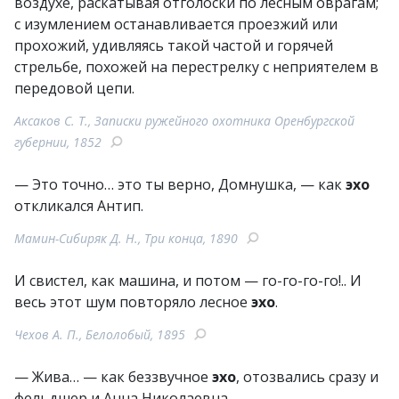
воздухе, раскатывая отголоски по лесным оврагам;
с изумлением останавливается проезжий или
прохожий, удивляясь такой частой и горячей
стрельбе, похожей на перестрелку с неприятелем в
передовой цепи.
Аксаков С. Т., Записки ружейного охотника Оренбургской
губернии, 1852
— Это точно… это ты верно, Домнушка, — как
эхо
откликался Антип.
Мамин-Сибиряк Д. Н., Три конца, 1890
И свистел, как машина, и потом — го-го-го-го!.. И
весь этот шум повторяло лесное
эхо
.
Чехов А. П., Белолобый, 1895
— Жива… — как беззвучное
эхо
, отозвались сразу и
фельдшер и Анна Николаевна.