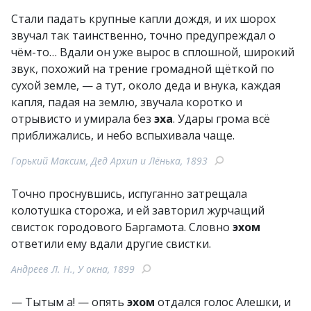
Стали падать крупные капли дождя, и их шорох
звучал так таинственно, точно предупреждал о
чём-то… Вдали он уже вырос в сплошной, широкий
звук, похожий на трение громадной щёткой по
сухой земле, — а тут, около деда и внука, каждая
капля, падая на землю, звучала коротко и
отрывисто и умирала без
эха
. Удары грома всё
приближались, и небо вспыхивала чаще.
Горький Максим, Дед Архип и Лёнька, 1893
Точно проснувшись, испуганно затрещала
колотушка сторожа, и ей завторил журчащий
свисток городового Баргамота. Словно
эхом
ответили ему вдали другие свистки.
Андреев Л. Н., У окна, 1899
— Тытым а! — опять
эхом
отдался голос Алешки, и