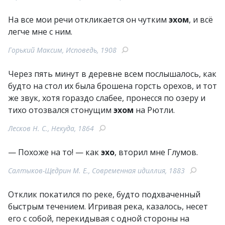
На все мои речи откликается он чутким
эхом
, и всё
легче мне с ним.
Горький Максим, Исповедь, 1908
Через пять минут в деревне всем послышалось, как
будто на стол их была брошена горсть орехов, и тот
же звук, хотя гораздо слабее, пронесся по озеру и
тихо отозвался стонущим
эхом
на Рютли.
Лесков Н. С., Некуда, 1864
— Похоже на то! — как
эхо
, вторил мне Глумов.
Салтыков-Щедрин М. Е., Современная идиллия, 1883
Отклик покатился по реке, будто подхваченный
быстрым течением. Игривая река, казалось, несет
его с собой, перекидывая с одной стороны на