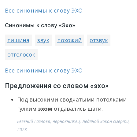
Все синонимы к слову ЭХО
Синонимы к слову «Эхо»
тишина
звук
похожий
отзвук
отголосок
Все синонимы к слову ЭХО
Предложения со словом «эхо»
Под высокими сводчатыми потолками
гулким
эхом
отдавались шаги.
Евгений Гаглоев, Чернокнижец. Ледяной кокон смерти,
2023