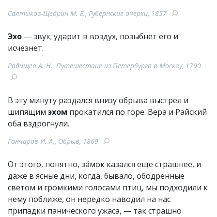
Салтыков-Щедрин М. Е., Губернские очерки, 1857
Эхо
— звук; ударит в воздух, позыбнет его и
исчезнет.
Радищев А. Н., Путешествие из Петербурга в Москву, 1790
В эту минуту раздался внизу обрыва выстрел и
шипящим
эхом
прокатился по горе. Вера и Райский
оба вздрогнули.
Гончаров И. А., Обрыв, 1869
От этого, понятно, зáмок казался еще страшнее, и
даже в ясные дни, когда, бывало, ободренные
светом и громкими голосами птиц, мы подходили к
нему поближе, он нередко наводил на нас
припадки панического ужаса, — так страшно