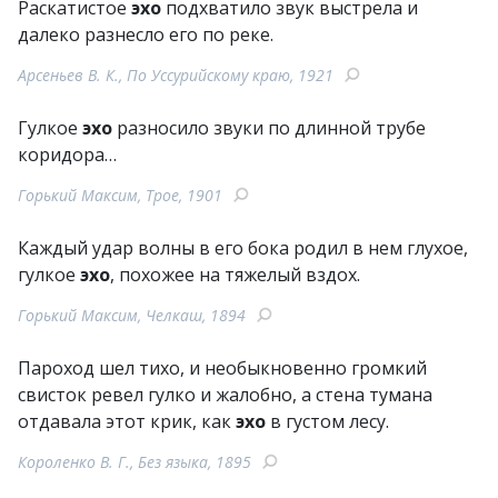
Раскатистое
эхо
подхватило звук выстрела и
далеко разнесло его по реке.
Арсеньев В. К., По Уссурийскому краю, 1921
Гулкое
эхо
разносило звуки по длинной трубе
коридора…
Горький Максим, Трое, 1901
Каждый удар волны в его бока родил в нем глухое,
гулкое
эхо
, похожее на тяжелый вздох.
Горький Максим, Челкаш, 1894
Пароход шел тихо, и необыкновенно громкий
свисток ревел гулко и жалобно, а стена тумана
отдавала этот крик, как
эхо
в густом лесу.
Короленко В. Г., Без языка, 1895