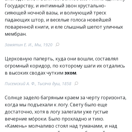
Государству, и интимный звон хрустально-
сияющей ночной вазы, и волнующий треск
падающих штор, и веселые голоса новейшей
поваренной книги, и еле слышный шепот уличных
мембран.
Замятин Е. И., Мы, 1920
Церковную паперть, куда они вошли, составлял
огромный коридор, по которому шаги их отдались
в высоких сводах чутким
эхом
.
Писемский А. Ф., Тысяча душ, 1858
Солнце задело багряным краем за черту горизонта,
когда мы подъехали к логу. Свету было еще
достаточно, хотя в логу залегали уже густые
вечерние мóроки. Было прохладно и тихо.
«Камень» молчаливо стоял над туманами, и над