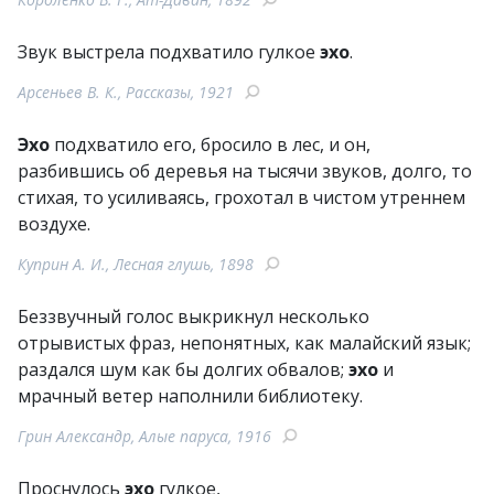
Звук выстрела подхватило гулкое
эхо
.
Арсеньев В. К., Рассказы, 1921
Эхо
подхватило его, бросило в лес, и он,
разбившись об деревья на тысячи звуков, долго, то
стихая, то усиливаясь, грохотал в чистом утреннем
воздухе.
Куприн А. И., Лесная глушь, 1898
Беззвучный голос выкрикнул несколько
отрывистых фраз, непонятных, как малайский язык;
раздался шум как бы долгих обвалов;
эхо
и
мрачный ветер наполнили библиотеку.
Грин Александр, Алые паруса, 1916
Проснулось
эхо
гулкое,