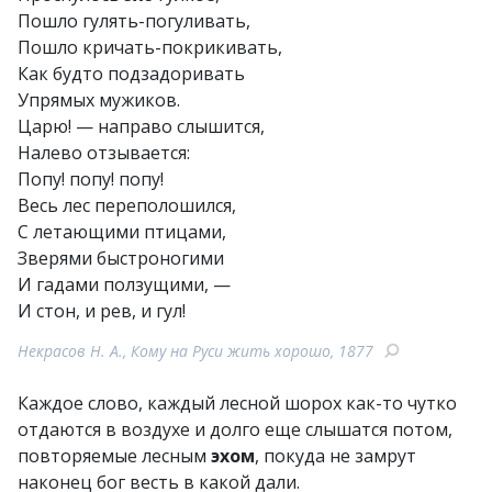
Пошло гулять-погуливать,
Пошло кричать-покрикивать,
Как будто подзадоривать
Упрямых мужиков.
Царю! — направо слышится,
Налево отзывается:
Попу! попу! попу!
Весь лес переполошился,
С летающими птицами,
Зверями быстроногими
И гадами ползущими, —
И стон, и рев, и гул!
Некрасов Н. А., Кому на Руси жить хорошо, 1877
Каждое слово, каждый лесной шорох как-то чутко
отдаются в воздухе и долго еще слышатся потом,
повторяемые лесным
эхом
, покуда не замрут
наконец бог весть в какой дали.