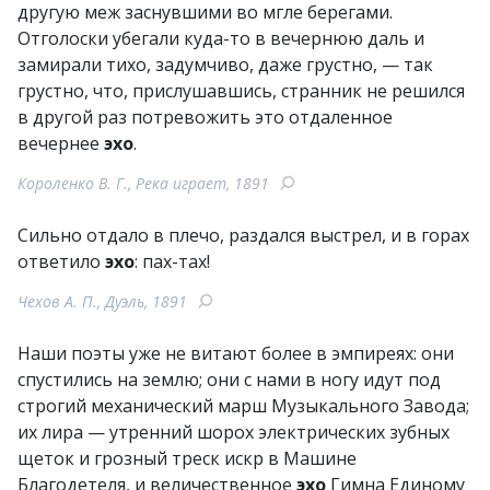
другую меж заснувшими во мгле берегами.
Отголоски убегали куда-то в вечернюю даль и
замирали тихо, задумчиво, даже грустно, — так
грустно, что, прислушавшись, странник не решился
в другой раз потревожить это отдаленное
вечернее
эхо
.
Короленко В. Г., Река играет, 1891
Сильно отдало в плечо, раздался выстрел, и в горах
ответило
эхо
: пах-тах!
Чехов А. П., Дуэль, 1891
Наши поэты уже не витают более в эмпиреях: они
спустились на землю; они с нами в ногу идут под
строгий механический марш Музыкального Завода;
их лира — утренний шорох электрических зубных
щеток и грозный треск искр в Машине
Благодетеля, и величественное
эхо
Гимна Единому