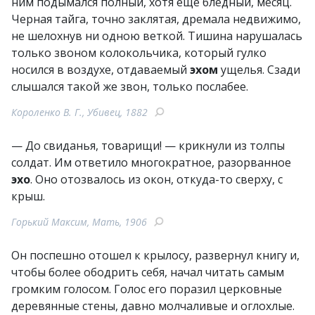
ним подымался полный, хотя еще бледный, месяц.
Черная тайга, точно заклятая, дремала недвижимо,
не шелохнув ни одною веткой. Тишина нарушалась
только звоном колокольчика, который гулко
носился в воздухе, отдаваемый
эхом
ущелья. Сзади
слышался такой же звон, только послабее.
Короленко В. Г., Убивец, 1882
— До свиданья, товарищи! — крикнули из толпы
солдат. Им ответило многократное, разорванное
эхо
. Оно отозвалось из окон, откуда-то сверху, с
крыш.
Горький Максим, Мать, 1906
Он поспешно отошел к крылосу, развернул книгу и,
чтобы более ободрить себя, начал читать самым
громким голосом. Голос его поразил церковные
деревянные стены, давно молчаливые и оглохлые.