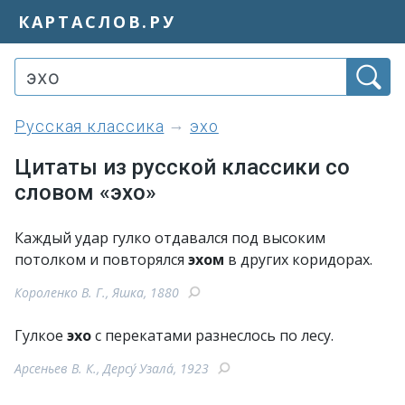
КАРТАСЛОВ.РУ
Русская классика
эхо
Цитаты из русской классики со
словом «эхо»
Каждый удар гулко отдавался под высоким
потолком и повторялся
эхом
в других коридорах.
Короленко В. Г., Яшка, 1880
Гулкое
эхо
с перекатами разнеслось по лесу.
Арсеньев В. К., Дерсу́ Узала́, 1923