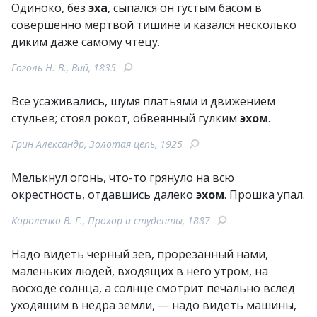
Одиноко, без
эха
, сыпался он густым басом в
совершенно мертвой тишине и казался несколько
диким даже самому чтецу.
Гоголь Н. В., Вий, 1835
Все усаживались, шумя платьями и движением
стульев; стоял рокот, обвеянный гулким
эхом
.
Грин Александр, Золотая цепь, 1925
Мелькнул огонь, что-то грянуло на всю
окрестность, отдавшись далеко
эхом
. Прошка упал.
Короленко В. Г., Прохор и студенты, 1887
Надо видеть черный зев, прорезанный нами,
маленьких людей, входящих в него утром, на
восходе солнца, а солнце смотрит печально вслед
уходящим в недра земли, — надо видеть машины,