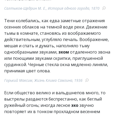
Салтыков-Щедрин М. Е., История одного города, 1870
Тени колебались, как едва заметные отражения
осенних облаков на темной воде реки. Движение
тьмы в комнате, становясь из воображаемого
действительным, углубляло печаль. Воображение,
мешая и спать и думать, наполняло тьму
однообразными звуками,
эхом
отдаленного звона
или поющими звуками скрипки, приглушенной
сурдинкой. Черные стекла окна медленно линяли,
принимая цвет олова.
Горький Максим, Жизнь Клима Самгина, 1936
Если общество велико и вальдшнепов много, то
выстрелы раздаются беспрестанно, как беглый
ружейный огонь; иногда лесное
эхо
звучно
повторяет их в тонком прохладном весеннем