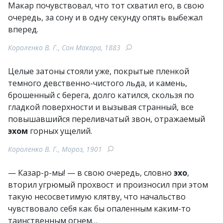
Макар почувствовал, что тот схватил его, в свою
очередь, за сону и в одну секунду опять выбежал
вперед.
Короленко В. Г., Сон Макара, 1883
Целые затоны стояли уже, покрытые пленкой
темного девственно-чистого льда, и камень,
брошенный с берега, долго катился, скользя по
гладкой поверхности и вызывая странный, все
повышавшийся переливчатый звон, отражаемый
эхом
горных ущелий.
Короленко В. Г., Мороз, 1901
— Казар-р-мы! — в свою очередь, словно
эхо
,
вторил угрюмый прохвост и произносил при этом
такую несосветимую клятву, что начальство
чувствовало себя как бы опаленным каким-то
таинственным огнем…