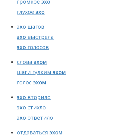
громкое
эхо
глухое
эхо
эхо
шагов
эхо
выстрела
эхо
голосов
слова
эхом
шаги гулким
эхом
голос
эхом
эхо
вторило
эхо
стихло
эхо
ответило
отдаваться
эхом