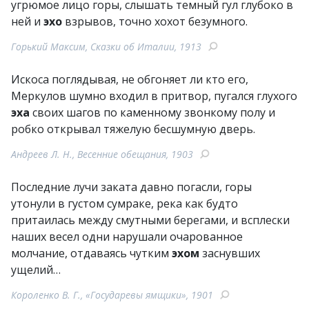
угрюмое лицо горы, слышать темный гул глубоко в
ней и
эхо
взрывов, точно хохот безумного.
Горький Максим, Сказки об Италии, 1913
Искоса поглядывая, не обгоняет ли кто его,
Меркулов шумно входил в притвор, пугался глухого
эха
своих шагов по каменному звонкому полу и
робко открывал тяжелую бесшумную дверь.
Андреев Л. Н., Весенние обещания, 1903
Последние лучи заката давно погасли, горы
утонули в густом сумраке, река как будто
притаилась между смутными берегами, и всплески
наших весел одни нарушали очарованное
молчание, отдаваясь чутким
эхом
заснувших
ущелий…
Короленко В. Г., «Государевы ямщики», 1901