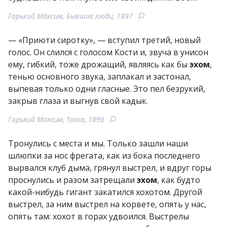
Горький Максим, Бывшие люди, 1897
— «Приюти сиротку», — вступил третий, новый
голос. Он слился с голосом Кости и, звуча в унисон
ему, гибкий, тоже дрожащий, являясь как бы
эхом
,
тенью основного звука, заплакал и застонал,
выпевая только одни гласные. Это пел безрукий,
закрыв глаза и выгнув свой кадык.
Горький Максим, Тоска, 1896
Тронулись с места и мы. Только зашли наши
шлюпки за нос фрегата, как из бока последнего
вырвался клуб дыма, грянул выстрел, и вдруг горы
проснулись и разом затрещали
эхом
, как будто
какой-нибудь гигант закатился хохотом. Другой
выстрел, за ним выстрел на корвете, опять у нас,
опять там: хохот в горах удвоился. Выстрелы