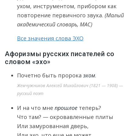
ухом, инструментом, прибором как
повторение первичного звука.
(Малый
академический словарь, МАС)
Все значения слова ЭХО
Афоризмы русских писателей со
словом «эхо»
Почетно быть пророка
эхом
.
Жемчужников Алексей Михайлович (1821 — 1908) —
русский поэт
И на что мне
прошлое
теперь?
Что там? — окровавленные плиты
Или замурованная дверь,
Или эхо, что еще не может