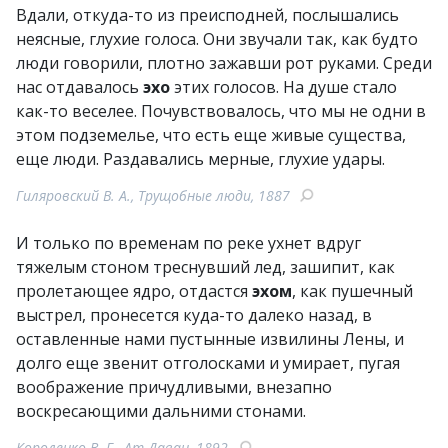
Вдали, откуда-то из преисподней, послышались
неясные, глухие голоса. Они звучали так, как будто
люди говорили, плотно зажавши рот руками. Среди
нас отдавалось
эхо
этих голосов. На душе стало
как-то веселее. Почувствовалось, что мы не одни в
этом подземелье, что есть еще живые существа,
еще люди. Раздавались мерные, глухие удары.
Гиляровский В. А., Трущобные люди, 1887
И только по временам по реке ухнет вдруг
тяжелым стоном треснувший лед, зашипит, как
пролетающее ядро, отдастся
эхом
, как пушечный
выстрел, пронесется куда-то далеко назад, в
оставленные нами пустынные извилины Лены, и
долго еще звенит отголосками и умирает, пугая
воображение причудливыми, внезапно
воскресающими дальними стонами.
Короленко В. Г., Ат-Даван, 1892