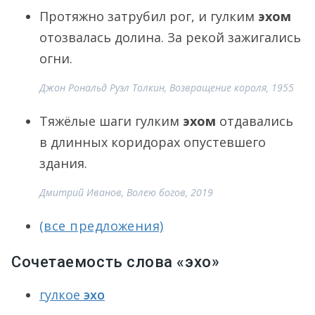
Протяжно затрубил рог, и гулким
эхом
отозвалась долина. За рекой зажигались
огни.
Джон Рональд Руэл Толкин, Возвращение короля, 1955
Тяжёлые шаги гулким
эхом
отдавались
в длинных коридорах опустевшего
здания.
Дмитрий Иванов, Волею богов, 2019
(все предложения)
Сочетаемость слова «эхо»
гулкое
эхо