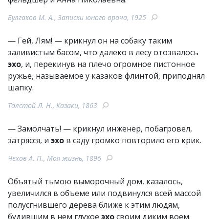
Булгаков М. А., Записки юного врача, 1925
— Гей, Лям! — крикнул он на собаку таким
заливистым басом, что далеко в лесу отозвалось
эхо
, и, перекинув на плечо огромное пистонное
ружье, называемое у казаков флинтой, приподнял
шапку.
Толстой Л. Н., Казаки, 1863
— Замолчать! — крикнул инженер, побагровел,
затрясся, и
эхо
в саду громко повторило его крик.
Чехов А. П., Моя жизнь, 1896
Объятый тьмою выморочный дом, казалось,
увеличился в объеме или подвинулся всей массой
полусгнившего дерева ближе к этим людям,
будившим в нем глухое
эхо
своим диким воем.