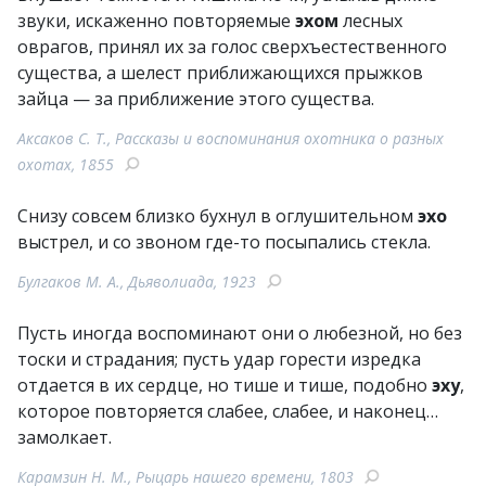
звуки, искаженно повторяемые
эхом
лесных
оврагов, принял их за голос сверхъестественного
существа, а шелест приближающихся прыжков
зайца — за приближение этого существа.
Аксаков С. Т., Рассказы и воспоминания охотника о разных
охотах, 1855
Снизу совсем близко бухнул в оглушительном
эхо
выстрел, и со звоном где-то посыпались стекла.
Булгаков М. А., Дьяволиада, 1923
Пусть иногда воспоминают они о любезной, но без
тоски и страдания; пусть удар горести изредка
отдается в их сердце, но тише и тише, подобно
эху
,
которое повторяется слабее, слабее, и наконец…
замолкает.
Карамзин Н. М., Рыцарь нашего времени, 1803