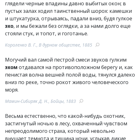
глядели черные впадины давно выбитых окон; в
пустых залах ходил таинственный шорох: камешки
и штукатурка, отрываясь, падали вниз, будя гулкое
эхо
, и мы бежали без оглядки, а за нами долго еще
стояли стук, и топот, и гоготанье.
Короленко В. Г., В дурном обществе, 1885
Могучий вал самой пестрой смеси звуков гулким
эхом
отдавался на противоположном берегу и, как
пенистая волна вешней полой воды, тянулся далеко
вниз по реке, точно рокот живого человеческого
моря.
Мамин-Сибиряк Д. Н., Бойцы, 1883
Весьма естественно, что какой-нибудь охотник,
застигнутый ночью в лесу, охваченный чувством
непреодолимого страха, который невольно
внушает темнота и тишина ночи, услыхав дикие