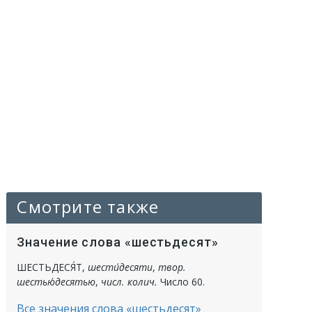
Смотрите также
Значение слова «шестьдесят»
ШЕСТЬДЕСЯ́Т
,
шести́десяти
,
твор.
шестью́десятью
,
числ. колич.
Число 60.
Все значения слова «шестьдесят»