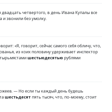
я двадцать четвертого, в день Ивана Купалы все
а и звонили без умолку.
ворит: «Я, говорит, сейчас самого себя обличу, что,
лованья, из коих половину удерживает инспектор
етырьмястами
шестьюдесятью
рублями
уржеев. — Но если ты каждый день будешь
ста
шестьдесят
пять тысяч, что, по-моему, стоит