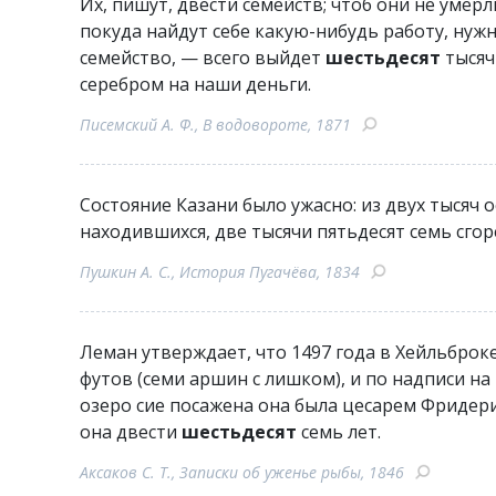
Их, пишут, двести семейств; чтоб они не умерл
покуда найдут себе какую-нибудь работу, нужн
семейство, — всего выйдет
шестьдесят
тысяч
серебром на наши деньги.
Писемский А. Ф., В водовороте, 1871
Состояние Казани было ужасно: из двух тысяч 
находившихся, две тысячи пятьдесят семь сгор
Пушкин А. С., История Пугачёва, 1834
Леман утверждает, что 1497 года в Хейльбро
футов (семи аршин с лишком), и по надписи на
озеро сие посажена она была цесарем Фридерихо
она двести
шестьдесят
семь лет.
Аксаков С. Т., Записки об уженье рыбы, 1846