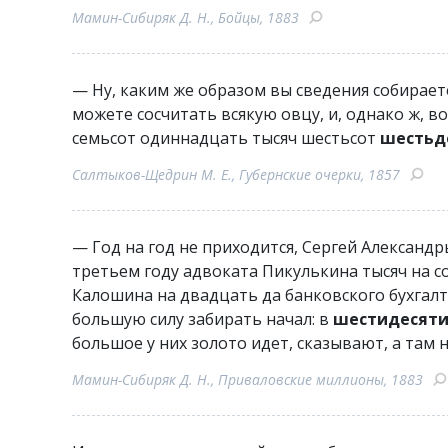
Мамин-Сибиряк Д. Н., Бойцы, 1883
— Ну, каким же образом вы сведения собираете
можете сосчитать всякую овцу, и, однако ж, во
семьсот одиннадцать тысяч шестьсот
шестьд
Салтыков-Щедрин М. Е., Губернские очерки, 1857
— Год на год не приходится, Сергей Александры
третьем году адвоката Пикулькина тысяч на с
Калошина на двадцать да банковского бухгалт
большую силу забирать начал: в
шестидесят
большое у них золото идет, сказывают, а там 
Мамин-Сибиряк Д. Н., Приваловские миллионы, 1883