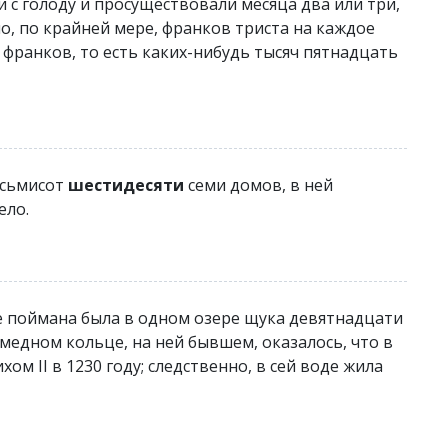
и с голоду и просуществовали месяца два или три,
о, по крайней мере, франков триста на каждое
 франков, то есть каких-нибудь тысяч пятнадцать
осьмисот
шестидесяти
семи домов, в ней
ело.
ке поймана была в одном озере щука девятнадцати
 медном кольце, на ней бывшем, оказалось, что в
м II в 1230 году; следственно, в сей воде жила