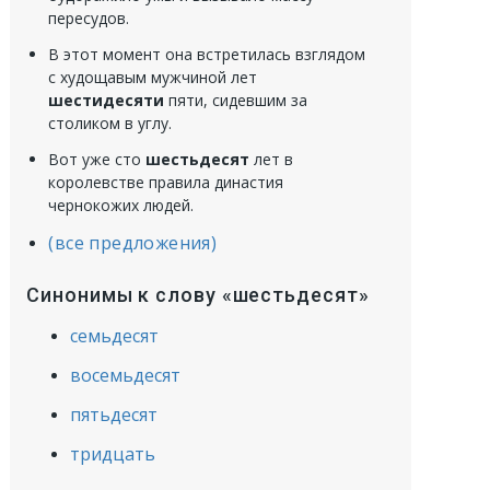
пересудов.
В этот момент она встретилась взглядом
с худощавым мужчиной лет
шестидесяти
пяти, сидевшим за
столиком в углу.
Вот уже сто
шестьдесят
лет в
королевстве правила династия
чернокожих людей.
(все предложения)
Синонимы к слову «шестьдесят»
семьдесят
восемьдесят
пятьдесят
тридцать