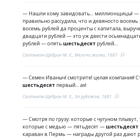
— Нашли кому завидовать… миллионщицы! — о
правильно рассудила, что и девяносто восемь
восемь рублей да проценты с капитала, выруч
двадцати рублей — это уж двести осьмнадцать
рублей — опять
шестьдесят
рублей…
Салтыков-Щедрин М. Е., Мелочи жизни, 1887
— Семен Иваныч! смотрите! целая компания! Ст
шестьдесят
первый… ах!
Салтыков-Щедрин М. Е., За рубежом, 1881
— Смотря по грузу: которые с чугуном плывут,
которые с медью — пятьдесят —
шестьдесят
караван в Пермь — награды другой раз дают р