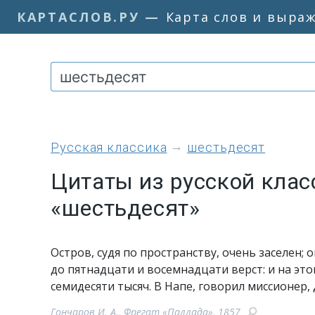
КАРТАСЛОВ.РУ
—
Карта слов и выра
Русская классика
шестьдесят
Цитаты из русской клас
«шестьдесят»
Остров, судя по пространству, очень заселен;
до пятнадцати и восемнадцати верст: и на эт
семидесяти тысяч. В Напе, говорил миссионер, 
Гончаров И. А., Фрегат «Паллада», 1857