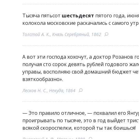
Тысяча пятьсот
шестьдесят
пятого года, июн
колокола московские раскачались с самого утр
Толстой А. К., Князь Серебряный, 1862
А вот эти господа хохочут, а доктор Розанов го
получая сто сорок девять рублей годового жа
управы, восполняю свой домашний бюджет ч
взяткообразно».
Лесков Н. С., Некуда, 1864
— Это правило отличное, — похвалил его Янг
проигрывать по тысяче, это в год выйдет три
всякой скороспелки, которой ты так боишься!