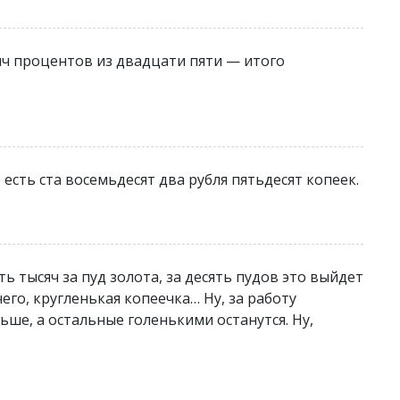
сяч процентов из двадцати пяти — итого
 есть ста восемьдесят два рубля пятьдесят копеек.
ь тысяч за пуд золота, за десять пудов это выйдет
чего, кругленькая копеечка… Ну, за работу
льше, а остальные голенькими останутся. Ну,