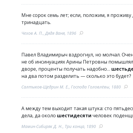
Мне сорок семь лет; если, положим, я проживу
тринадцать.
Чехов А. П., Дядя Ваня, 1896
Павел Владимирыч вздрогнул, но молчал. Очен
не об инсинуациях Арины Петровны помышлял, 
дворе, проценты получать надобно…
шестьде
на два потом разделить — сколько это будет?
Салтыков-Щедрин М. Е., Господа Головлёвы, 1880
А между тем выходит такая штука: сто пятьдес
дела, да около
шестидесяти
человек поденщ
Мамин-Сибиряк Д. Н., Три конца, 1890