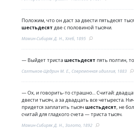
Положим, что он даст за двести пятьдесят ты
шестьдесят
две с половиной тысячи.
Мамин-Сибиряк Д. Н., Хлеб, 1895
— Выйдет триста
шестьдесят
пять полтин, то
Салтыков-Щедрин М. Е., Современная идиллия, 1883
— Ох, и говорить-то страшно… Считай: двадцат
двести тысяч, а за двадцать все четыреста. Ни
придется заплатить тысяч
шестьдесят
, не бо
считай для гладкого счета — триста тысяч.
Мамин-Сибиряк Д. Н., Золото, 1892