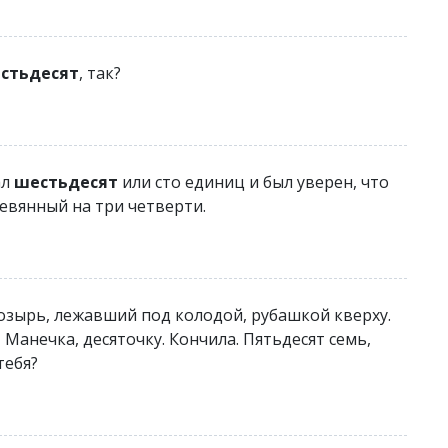
стьдесят
, так?
ал
шестьдесят
или сто единиц и был уверен, что
ревянный на три четверти.
озырь, лежавший под колодой, рубашкой кверху.
, Манечка, десяточку. Кончила. Пятьдесят семь,
тебя?