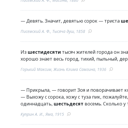
Писемский А. Ф., Масоны, 1880
— Девять. Значит, девятью сорок — триста
ше
Писемский А. Ф., Тысяча душ, 1858
Из
шестидесяти
тысяч жителей города он зн
хорошо знает весь город, тихий, пыльный, де
Горький Максим, Жизнь Клима Самгина, 1936
— Прикрыла, — говорит Зоя и поворачивает к
— Выхожу с сорока, хожу с туза пик, пожалуйте
одиннадцать,
шестьдесят
восемь. Сколько у 
Куприн А. И., Яма, 1915