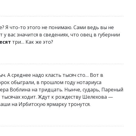
? Я что-то этого не понимаю. Сами ведь вы не
т у вас значится в сведениях, что овец в губернии
есят
три… Как же это?
ч. А среднее надо класть тысяч сто… Вот в
орок обыграли, в прошлом году нотариуса
ера Воблина на тридцать. Нынче, сударь, Пареный
и
тысячах ходит. Ждут к рождеству Шелехова —
наши на Ирбитскую ярмарку тронутся.