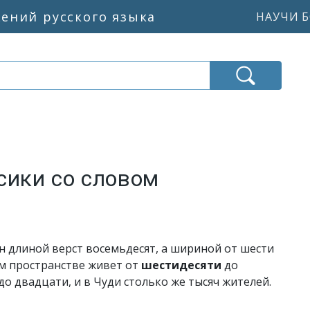
жений русского языка
НАУЧИ Б
сики со словом
 он длиной верст восемьдесят, а шириной от шести
ом пространстве живет от
шестидесяти
до
до двадцати, и в Чуди столько же тысяч жителей.