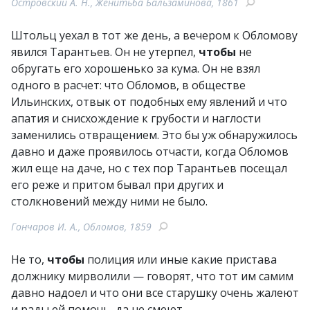
Островский А. Н., Женитьба Бальзаминова, 1861
Штольц уехал в тот же день, а вечером к Обломову
явился Тарантьев. Он не утерпел,
чтобы
не
обругать его хорошенько за кума. Он не взял
одного в расчет: что Обломов, в обществе
Ильинских, отвык от подобных ему явлений и что
апатия и снисхождение к грубости и наглости
заменились отвращением. Это бы уж обнаружилось
давно и даже проявилось отчасти, когда Обломов
жил еще на даче, но с тех пор Тарантьев посещал
его реже и притом бывал при других и
столкновений между ними не было.
Гончаров И. А., Обломов, 1859
Не то,
чтобы
полиция или иные какие пристава
должнику мирволили — говорят, что тот им самим
давно надоел и что они все старушку очень жалеют
и рады ей помочь, да не смеют…