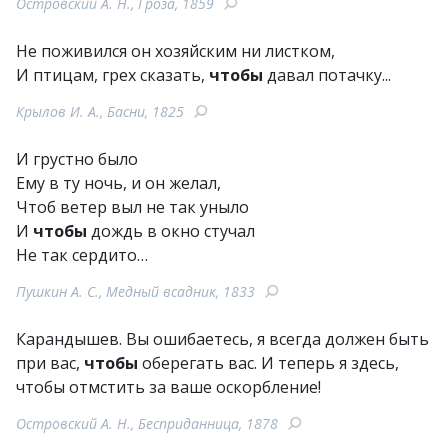
Островский А. Н., Гроза, 1859
Не поживился он хозяйским ни листком,
И птицам, грех сказать,
чтобы
давал потачку...
Крылов И. А., Басни, 1825
И грустно было
Ему в ту ночь, и он желал,
Чтоб ветер выл не так уныло
И
чтобы
дождь в окно стучал
Не так сердито…
Пушкин А. С., Медный всадник, 1833
Карандышев. Вы ошибаетесь, я всегда должен быть
при вас,
чтобы
оберегать вас. И теперь я здесь,
чтобы отмстить за ваше оскорбление!
Островский А. Н., Бесприданница, 1878