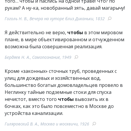
того… чтобы и паслись на одной траве! Что? по
рукам? А ну-ка, новобранный зять, давай магарычу!
Гоголь Н. В., Вечера на хуторе близ Диканьки, 1832
Я действительно не верю,
чтобы
в этом мировом
плане, в мире объективированном и отчужденном
возможна была совершенная реализация.
Бердяев Н. А., Самопознание, 1949
Кроме «законных» сточных труб, проведенных с
улиц для дождевых и хозяйственных вод,
большинство богатых домовладельцев провело в
Неглинку тайные подземные стоки для спуска
нечистот, вместо того
чтобы
вывозить их в
бочках, как это было повсеместно в Москве до
устройства канализации.
Гиляровский В. А., Москва и москвичи, 1926