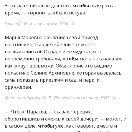
Этот раз я писал не для того,
чтобы
выиграть
время, — торопиться было некуда.
Герцен А. И., Былое и думы, 1856
Марья Маревна объяснила свой приезд
настойчивостью детей. Они так много
наслышались об Отраде и ее чудесах, что
непременно требовали,
чтобы
мать показала им,
как живут вельможи. Объяснение это видимо
польстило Селине Архиповне, которая вызвалась
сама показать приезжим и сад, и парк, и
оранжереи.
Салтыков-Щедрин М. Е., Пошехонская старина, 1889
— Что ж, Параска, — сказал Черевик,
оборотившись и смеясь к своей дочери, — может, и
в самом деле,
чтобы
уже, как говорят, вместе и