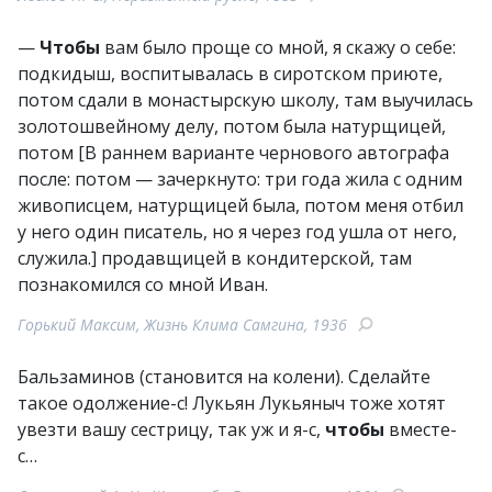
—
Чтобы
вам было проще со мной, я скажу о себе:
подкидыш, воспитывалась в сиротском приюте,
потом сдали в монастырскую школу, там выучилась
золотошвейному делу, потом была натурщицей,
потом [В раннем варианте чернового автографа
после: потом — зачеркнуто: три года жила с одним
живописцем, натурщицей была, потом меня отбил
у него один писатель, но я через год ушла от него,
служила.] продавщицей в кондитерской, там
познакомился со мной Иван.
Горький Максим, Жизнь Клима Самгина, 1936
Бальзаминов (становится на колени). Сделайте
такое одолжение-с! Лукьян Лукьяныч тоже хотят
увезти вашу сестрицу, так уж и я-с,
чтобы
вместе-
с…