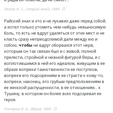
Лесков Н. С., Старый гений, 1884
Райский знал и это и не лукавил даже перед собой,
а хотел только утомить чем-нибудь невыносимую
боль, то есть не вдруг удаляться от этих мест и не
класть сразу непреодолимой дали между ею и
собою,
чтобы
не вдруг оборвался этот нерв,
которым он так связан был и с живой, полной
прелести, стройной и нежной фигурой Веры, и с
воплотившимся в ней его идеалом, живущим в ее
образе вопреки таинственности ее поступков,
вопреки его подозрениям в ее страсти к кому-то,
вопреки, наконец, его грубым предположениям в
ее женской распущенности, в ее отношениях… к
Тушину, в котором он более всех подозревал ее
героя.
Гончаров И. А., Обрыв, 1869