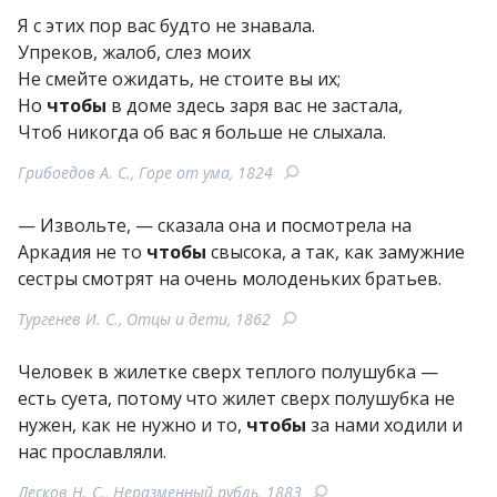
Я с этих пор вас будто не знавала.
Упреков, жалоб, слез моих
Не смейте ожидать, не стоите вы их;
Но
чтобы
в доме здесь заря вас не застала,
Чтоб никогда об вас я больше не слыхала.
Грибоедов А. С., Горе от ума, 1824
— Извольте, — сказала она и посмотрела на
Аркадия не то
чтобы
свысока, а так, как замужние
сестры смотрят на очень молоденьких братьев.
Тургенев И. С., Отцы и дети, 1862
Человек в жилетке сверх теплого полушубка —
есть суета, потому что жилет сверх полушубка не
нужен, как не нужно и то,
чтобы
за нами ходили и
нас прославляли.
Лесков Н. С., Неразменный рубль, 1883