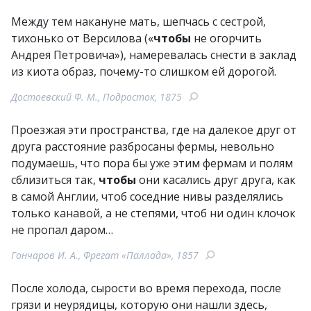
Между тем накануне мать, шепчась с сестрой,
тихонько от Версилова («
чтобы
не огорчить
Андрея Петровича»), намеревалась снести в заклад
из киота образ, почему-то слишком ей дорогой.
Достоевский Ф. М., Подросток, 1875
Проезжая эти пространства, где на далекое друг от
друга расстояние разбросаны фермы, невольно
подумаешь, что пора бы уже этим фермам и полям
сблизиться так,
чтобы
они касались друг друга, как
в самой Англии, чтоб соседние нивы разделялись
только канавой, а не степями, чтоб ни один клочок
не пропал даром…
Гончаров И. А., Фрегат «Паллада», 1857
После холода, сырости во время перехода, после
грязи и неурядицы, которую они нашли здесь,