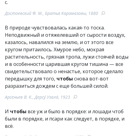
с.
Достоевский Ф. М., Братья Карамазовы, 1880
В природе чувствовалась какая-то тоска.
Неподвижный и отяжелевший от сырости воздух,
казалось, навалился на землю, и от этого все
кругом притаилось. Хмурое небо, мокрая
растительность, грязная тропа, лужи стоячей воды
и в особенности царившая кругом тишина — все
свидетельствовало о ненастье, которое сделало
передышку для того,
чтобы
снова вот-вот
разразиться дождем с еще большей силой.
Арсеньев В. К., Дерсу́ Узала́, 1923
И
чтобы
все уж и было в порядке: и лошади чтоб
были в порядке, и псари как следует, в порядке, и
всё.