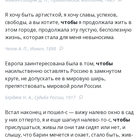
Я хочу быть артисткой, я хочу славы, успехов,
свободы, а вы хотите,
чтобы
я продолжала жить в
этом городе, продолжала эту пустую, бесполезную
жизнь, которая стала для меня невыносима.
Чехов А. П., Ионыч, 1898
Европа заинтересована была в том,
чтобы
насильственно оставлять Россию в замкнутом
круге, не допускать ее в мировую ширь,
препятствовать мировой роли России.
Бердяев Н. А., Судьба России, 1917
Встал наконец и пошел-с — вижу налево окно в сад
у них отперто, я и еще шагнул налево-то-с,
чтобы
прислушаться, живы ли они там сидят или нет, и
слышу, что барин мечется и охает, стало быть, жив-