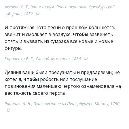
Аксаков С. Т., Записки ружейного охотника Оренбургской
губернии, 1852
И протяжная нота песни о прошлом колышется,
звенит и смолкает в воздухе,
чтобы
зазвенеть
опять и вызвать из сумрака все новые и новые
фигуры.
Короленко В. Г., Слепой музыкант, 1886
Деяния ваши были предузнаты и предваряемы; не
хотел я,
чтобы
робость или послушание
повиновения малейшею чертою ознаменовала на
вас тяжесть своего перста.
Радищев А. Н., Путешествие из Петербурга в Москву, 1790