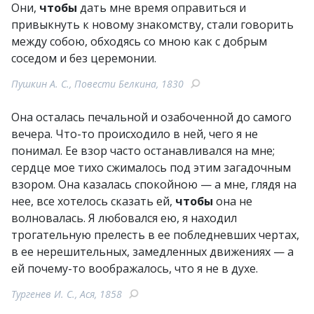
Они,
чтобы
дать мне время оправиться и
привыкнуть к новому знакомству, стали говорить
между собою, обходясь со мною как с добрым
соседом и без церемонии.
Пушкин А. С., Повести Белкина, 1830
Она осталась печальной и озабоченной до самого
вечера. Что-то происходило в ней, чего я не
понимал. Ее взор часто останавливался на мне;
сердце мое тихо сжималось под этим загадочным
взором. Она казалась спокойною — а мне, глядя на
нее, все хотелось сказать ей,
чтобы
она не
волновалась. Я любовался ею, я находил
трогательную прелесть в ее побледневших чертах,
в ее нерешительных, замедленных движениях — а
ей почему-то воображалось, что я не в духе.
Тургенев И. С., Ася, 1858