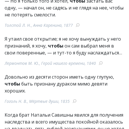
— Но я только того и хотел,
чтобы
застать вас
одну, — начал он, не садясь и не глядя на нее, чтобы
не потерять смелости.
Толстой Л. Н., Анна Каренина, 1877
Я утаил свое открытие; я не хочу вынуждать у него
признаний, я хочу,
чтобы
он сам выбрал меня в
свои поверенные, — и тут-то я буду наслаждаться…
Лермонтов М. Ю., Герой нашего времени, 1840
Довольно из десяти сторон иметь одну глупую,
чтобы
быть признану дураком мимо девяти
хороших.
Гоголь Н. В., Мёртвые души, 1835
Когда брат Натальи Савишны явился для получения
наследства и всего имущества покойной оказалось
на двадцать пять рублей ассигнациями, он не хотел