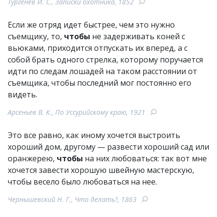
Тургенев И. С., Записки охотника, 1852
Если же отряд идет быстрее, чем это нужно
съемщику, то,
чтобы
не задерживать коней с
вьюками, приходится отпускать их вперед, а с
собой брать одного стрелка, которому поручается
идти по следам лошадей на таком расстоянии от
съемщика, чтобы последний мог постоянно его
видеть.
Арсеньев В. К., По Уссурийскому краю, 1921
Это все равно, как иному хочется выстроить
хороший дом, другому — развести хороший сад или
оранжерею,
чтобы
на них любоваться: так вот мне
хочется завести хорошую швейную мастерскую,
чтобы весело было любоваться на нее.
Чернышевский Н. Г., Что делать?, 1863