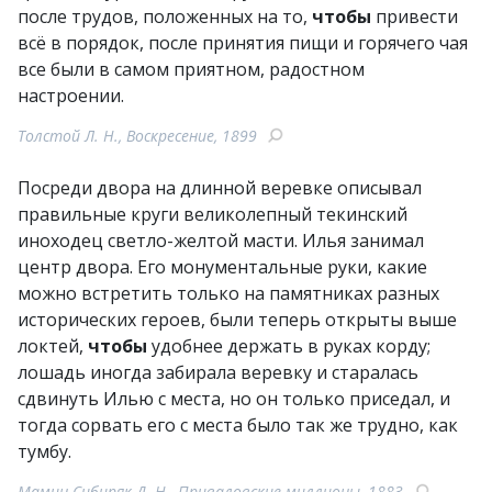
после трудов, положенных на то,
чтобы
привести
всё в порядок, после принятия пищи и горячего чая
все были в самом приятном, радостном
настроении.
Толстой Л. Н., Воскресение, 1899
Посреди двора на длинной веревке описывал
правильные круги великолепный текинский
иноходец светло-желтой масти. Илья занимал
центр двора. Его монументальные руки, какие
можно встретить только на памятниках разных
исторических героев, были теперь открыты выше
локтей,
чтобы
удобнее держать в руках корду;
лошадь иногда забирала веревку и старалась
сдвинуть Илью с места, но он только приседал, и
тогда сорвать его с места было так же трудно, как
тумбу.
Мамин-Сибиряк Д. Н., Приваловские миллионы, 1883