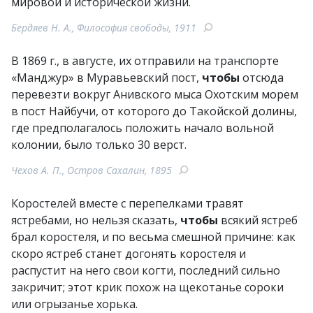
мировой и исторической жизни.
Бердяев Н. А., Философия свободы, 1911
В 1869 г., в августе, их отправили на транспорте
«Манджур» в Муравьевский пост,
чтобы
отсюда
перевезти вокруг Анивского мыса Охотским морем
в пост Найбучи, от которого до Такойской долины,
где предполагалось положить начало вольной
колонии, было только 30 верст.
Чехов А. П., Остров Сахалин, 1895
Коростелей вместе с перепелками травят
ястребами, но нельзя сказать,
чтобы
всякий ястреб
брал коростеля, и по весьма смешной причине: как
скоро ястреб станет догонять коростеля и
распустит на него свои когти, последний сильно
закричит; этот крик похож на щекотанье сороки
или огрызанье хорька.