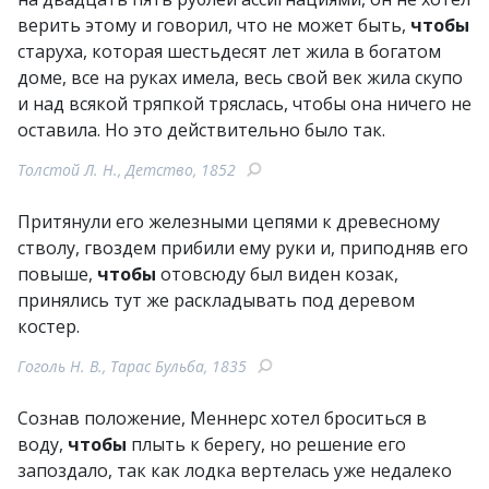
верить этому и говорил, что не может быть,
чтобы
старуха, которая шестьдесят лет жила в богатом
доме, все на руках имела, весь свой век жила скупо
и над всякой тряпкой тряслась, чтобы она ничего не
оставила. Но это действительно было так.
Толстой Л. Н., Детство, 1852
Притянули его железными цепями к древесному
стволу, гвоздем прибили ему руки и, приподняв его
повыше,
чтобы
отовсюду был виден козак,
принялись тут же раскладывать под деревом
костер.
Гоголь Н. В., Тарас Бульба, 1835
Сознав положение, Меннерс хотел броситься в
воду,
чтобы
плыть к берегу, но решение его
запоздало, так как лодка вертелась уже недалеко