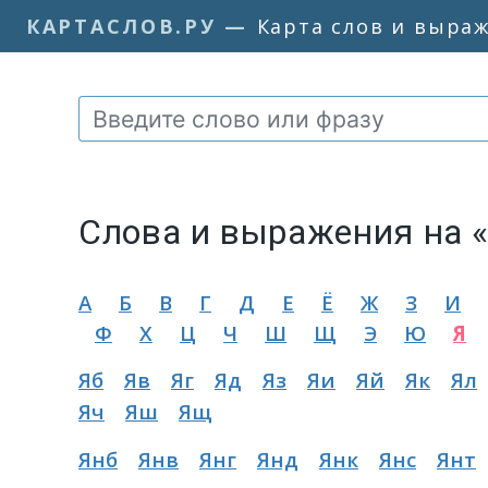
КАРТАСЛОВ.РУ
—
Карта слов и выра
Слова и выражения на 
А
Б
В
Г
Д
Е
Ё
Ж
З
И
Ф
Х
Ц
Ч
Ш
Щ
Э
Ю
Я
Яб
Яв
Яг
Яд
Яз
Яи
Яй
Як
Ял
Яч
Яш
Ящ
Янб
Янв
Янг
Янд
Янк
Янс
Янт