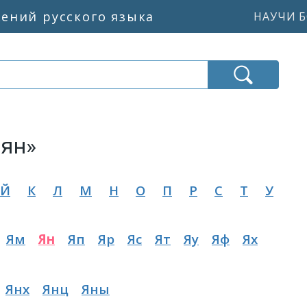
жений русского языка
НАУЧИ Б
«ян»
Й
К
Л
М
Н
О
П
Р
С
Т
У
Ям
Ян
Яп
Яр
Яс
Ят
Яу
Яф
Ях
Янх
Янц
Яны