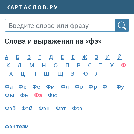
КАРТАСЛОВ.РУ
Слова и выражения на «фэ»
А
Б
В
Г
Д
Е
Ё
Ж
З
И
Й
К
Л
М
Н
О
П
Р
С
Т
У
Ф
Х
Ц
Ч
Ш
Щ
Э
Ю
Я
Фа
Фё
Фе
Фи
Фл
Фо
Фр
Фт
Фу
Фы
Фь
Фэ
Фю
Фэб
Фэй
Фэн
Фэт
Фээ
фэнтези