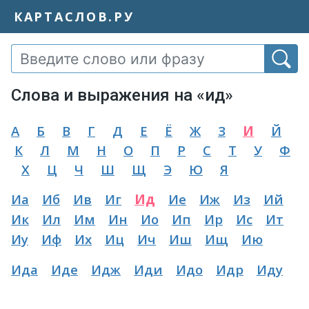
КАРТАСЛОВ.РУ
Слова и выражения на «ид»
А
Б
В
Г
Д
Е
Ё
Ж
З
И
Й
К
Л
М
Н
О
П
Р
С
Т
У
Ф
Х
Ц
Ч
Ш
Щ
Э
Ю
Я
Иа
Иб
Ив
Иг
Ид
Ие
Иж
Из
Ий
Ик
Ил
Им
Ин
Ио
Ип
Ир
Ис
Ит
Иу
Иф
Их
Иц
Ич
Иш
Ищ
Ию
Ида
Иде
Идж
Иди
Идо
Идр
Иду