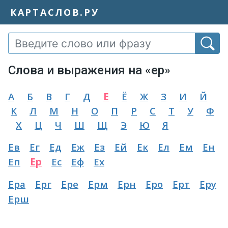
КАРТАСЛОВ.РУ
Слова и выражения на «ер»
А
Б
В
Г
Д
Е
Ё
Ж
З
И
Й
К
Л
М
Н
О
П
Р
С
Т
У
Ф
Х
Ц
Ч
Ш
Щ
Э
Ю
Я
Ев
Ег
Ед
Еж
Ез
Ей
Ек
Ел
Ем
Ен
Еп
Ер
Ес
Еф
Ех
Ера
Ерг
Ере
Ерм
Ерн
Еро
Ерт
Еру
Ерш