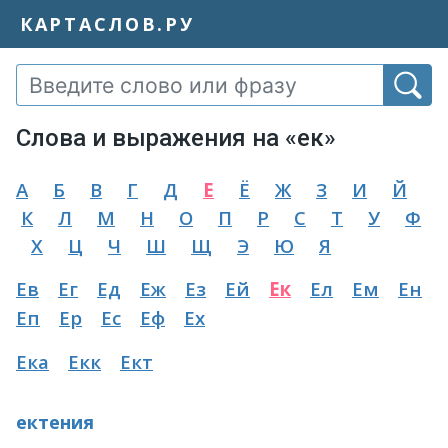
КАРТАСЛОВ.РУ
Слова и выражения на «ек»
А
Б
В
Г
Д
Е
Ё
Ж
З
И
Й
К
Л
М
Н
О
П
Р
С
Т
У
Ф
Х
Ц
Ч
Ш
Щ
Э
Ю
Я
Ев
Ег
Ед
Еж
Ез
Ей
Ек
Ел
Ем
Ен
Еп
Ер
Ес
Еф
Ех
Ека
Екк
Ект
ектения