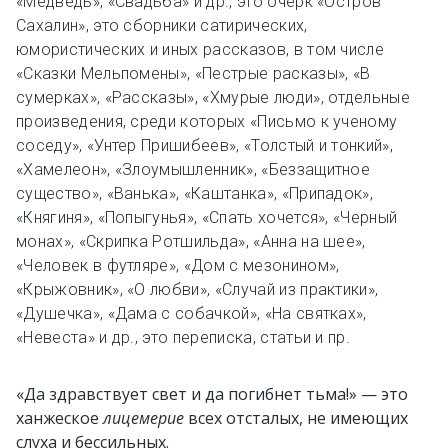
«Медведь», «Свадьба» и др., это очерк «Остров
Сахалин», это сборники сатирических,
юмористических и иных рассказов, в том числе
«Сказки Мельпомены», «Пестрые расказы», «В
сумерках», «Рассказы», «Хмурые люди», отдельные
произведения, среди которых «Письмо к ученому
соседу», «Унтер Пришибеев», «Толстый и тонкий»,
«Хамелеон», «Злоумышленник», «Беззащитное
существо», «Ванька», «Каштанка», «Припадок»,
«Княгиня», «Попыгунья», «Спать хочется», «Черный
монах», «Скрипка Ротшильда», «Анна на шее»,
«Человек в футляре», «Дом с мезонином»,
«Крыжовник», «О любви», «Случай из практики»,
«Душечка», «Дама с собачкой», «На святках»,
«Невеста» и др., это переписка, статьи и пр.
«Да здравствует свет и да погибнет тьма!» — это
ханжеское
лицемерие
всех отсталых, не имеющих
слуха и бессильных.