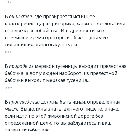
***
В
обществе
, где презирается истинное
красноречие, царят риторика, ханжество слова или
пошлое краснобайство. И в древности, и в
новейшее время ораторство было одним из
сильнейших рычагов культуры.
***
В
природе
из мерзкой гусеницы выходит прелестная
бабочка, а вот у людей наоборот: из прелестной
бабочки выходит мерзкая гусеница…
***
В
произведении
должна быть ясная, определенная
мысль
. Вы должны знать, для чего пишете, иначе,
если идти по этой живописной дороге без
определенной цели, то вы заблудитесь и ваш
талант погубит вас.