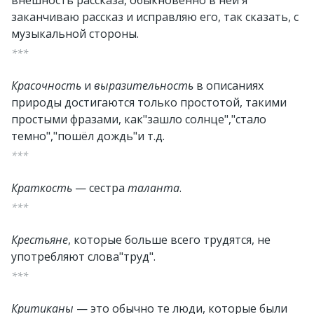
внешность рассказа, обыкновенно в ней я
заканчиваю рассказ и исправляю его, так сказать, с
музыкальной стороны.
***
Красочность
и
выразительность
в описаниях
природы достигаются только простотой, такими
простыми фразами, как"зашло солнце","стало
темно","пошёл дождь"и т.д.
***
Краткость
— сестра
таланта
.
***
Крестьяне
, которые больше всего трудятся, не
употребляют слова"труд".
***
Критиканы
— это обычно те люди, которые были