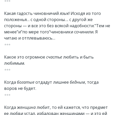
***
Какая гадость чиновничий
язык
! Исходя из того
положенья… с одной стороны…. с другой же
стороны — и все это без всякой надобности."Тем не
менее"и"по мере того"чиновники сочинили. Я
читаю и отплевываюсь…
***
Какое это огромное
счастье
любить и быть
любимым.
***
Когда
богатые
отдадут лишнее
бедным
, тогда
воров не будет.
***
Когда
женщина
любит, то ей кажется, что предмет
ее любви устал, избалован женщинами — и это ей