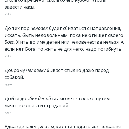
столько времени, сколько его нужно, чтобы
завести часы.
***
До тех пор
человек
будет сбиваться с направления,
искать, быть недовольным, пока не отыщет своего
Бога
. Жить во имя детей или человечества нельзя. А
если нет Бога, то жить не для чего, надо погибнуть.
***
Доброму
человеку
бывает стыдно даже перед
собакой.
***
Дойти до
убеждений
вы можете только путем
личного опыта и страданий.
***
Едва сделался
ученым
, как стал ждать чествования.