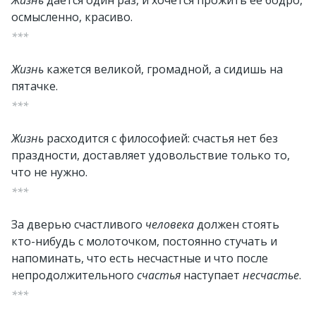
Жизнь
дается один раз, и хочется прожить ее бодро,
осмысленно, красиво.
***
Жизнь
кажется великой, громадной, а сидишь на
пятачке.
***
Жизнь
расходится с философией: счастья нет без
праздности, доставляет удовольствие только то,
что не нужно.
***
За дверью счастливого
человека
должен стоять
кто-нибудь с молоточком, постоянно стучать и
напоминать, что есть несчастные и что после
непродолжительного
счастья
наступает
несчастье
.
***