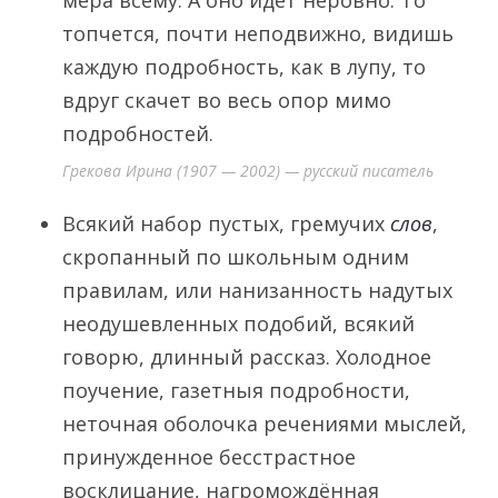
мера всему. А оно идет неровно. То
топчется, почти неподвижно, видишь
каждую подробность, как в лупу, то
вдруг скачет во весь опор мимо
подробностей.
Грекова Ирина (1907 — 2002) — русский писатель
Всякий набор пустых, гремучих
слов
,
скропанный по школьным одним
правилам, или нанизанность надутых
неодушевленных подобий, всякий
говорю, длинный рассказ. Холодное
поучение, газетныя подробности,
неточная оболочка речениями мыслей,
принужденное бесстрастное
восклицание, нагромождённая