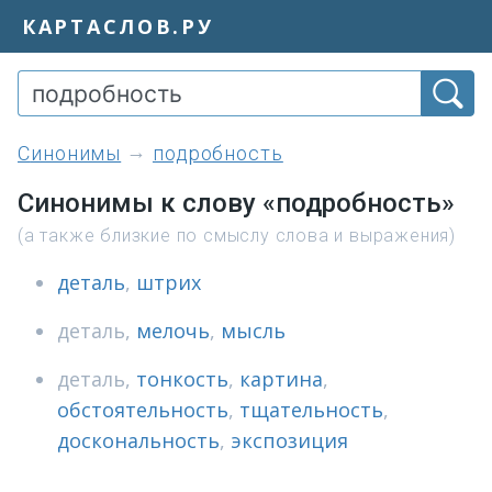
КАРТАСЛОВ.РУ
синонимы
подробность
Синонимы к слову «подробность»
(а также близкие по смыслу слова и выражения)
деталь
,
штрих
деталь
,
мелочь
,
мысль
деталь
,
тонкость
,
картина
,
обстоятельность
,
тщательность
,
доскональность
,
экспозиция