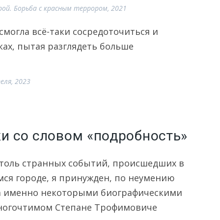
ой. Борьба с красным террором, 2021
 смогла всё-таки сосредоточиться и
ках, пытая разглядеть больше
еля, 2023
ки со словом «подробность»
столь странных событий, происшедших в
ся городе, я принужден, по неумению
, а именно некоторыми биографическими
ногочтимом Степане Трофимовиче