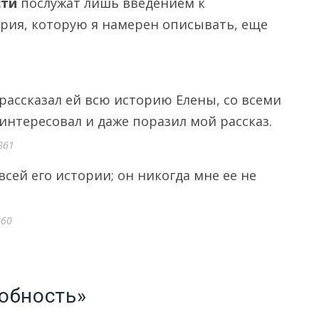
сти
послужат лишь введением к
ория, которую я намерен описывать, еще
я рассказал ей всю историю Елены, со всеми
аинтересовал и даже поразил мой рассказ.
861
всей его истории; он никогда мне ее не
860
обность»