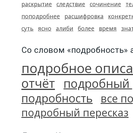
раскрытие
следствие
сочинение
те
поподробнее
расшифровка
конкрет
суть
ясно
алиби
более
время
зна
Со словом «подробность»
подробное опис
отчёт
подробный 
подробность
все п
подробный пересказ