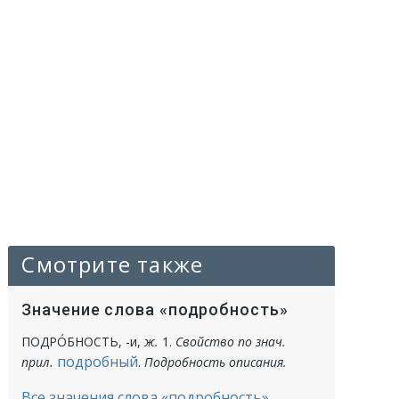
Смотрите также
Значение слова «подробность»
ПОДРО́БНОСТЬ
, -и,
ж.
1.
Свойство по знач.
подробный
прил.
.
Подробность описания.
Все значения слова «подробность»