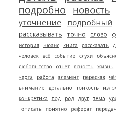
подробно
новость
уточнение
подробный
рассказывать
точно
слово
ф
история
нюанс
книга
рассказать
д
человек
всё
событие
слухи
объясн
любопытство
отчёт
ясность
жизнь
черта
работа
элемент
пересказ
чё
внимание
детально
тонкость
изло
конкретика
под
род
друг
тема
ур
описать
понятно
реферат
переда