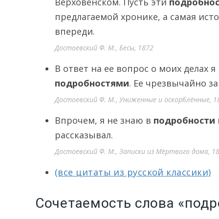
Верховенском. Пусть эти
подробно
предлагаемой хронике, а самая ист
впереди.
Достоевский Ф. М., Бесы, 1872
В ответ на ее вопрос о моих делах 
подробностями
. Ее чрезвычайно з
Достоевский Ф. М., Униженные и оскорблённые, 1
Впрочем, я не знаю в
подробности
рассказывал.
Достоевский Ф. М., Записки из Мёртвого дома, 1
(все цитаты из русской классики)
Сочетаемость слова «подр