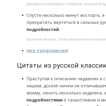
Дмитрий Александрович Найденов, Николай Втор
Спустя несколько минут восторга, я
прекратить вертеться в сильных ру
подробностей
.
Кристина Власова, Сатар для крылатого правит
(все предложения)
Цитаты из русской класси
Приступая к описанию недавних и 
нашем, доселе ничем не отличавшем
моему, начать несколько издалека
подробностями
о талантливом и м