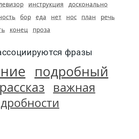
левизор
инструкция
досконально
ность
бор
еда
нет
нос
план
речь
ть
конец
проза
 ассоциируются фразы
ание
подробный
рассказ
важная
одробности