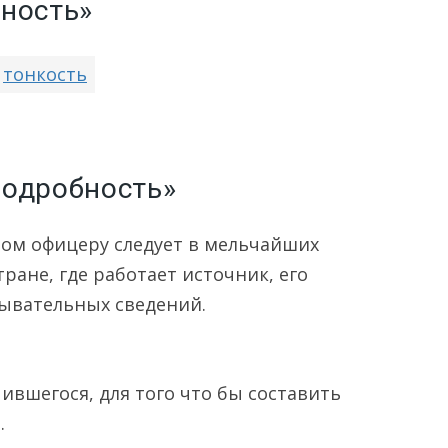
ность»
тонкость
подробность»
том офицеру следует в мельчайших
тране, где работает источник, его
ывательных сведений.
ившегося, для того что бы составить
.