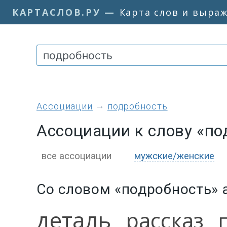
КАРТАСЛОВ.РУ
—
Карта слов и выра
ассоциации
подробность
Ассоциации к слову «по
все ассоциации
мужские/женские
Со словом «подробность» 
деталь
рассказ