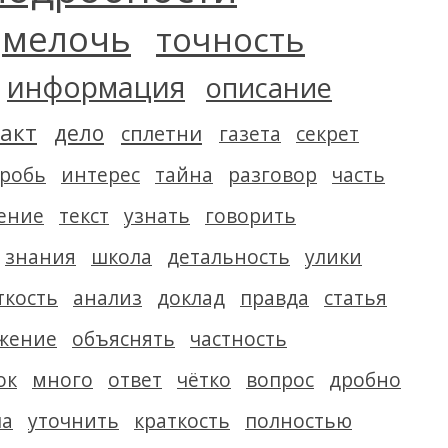
мелочь
точность
информация
описание
акт
дело
сплетни
газета
секрет
робь
интерес
тайна
разговор
часть
ение
текст
узнать
говорить
знания
школа
детальность
улики
ткость
анализ
доклад
правда
статья
жение
объяснять
частность
ок
много
ответ
чётко
вопрос
дробно
ча
уточнить
краткость
полностью