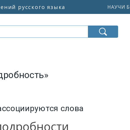
жений русского языка
НАУЧИ Б
дробность»
ассоциируются слова
подробности