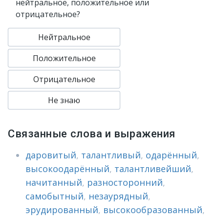
нейтральное, положительное или
отрицательное?
Нейтральное
Положительное
Отрицательное
Не знаю
Связанные слова и выражения
даровитый
,
талантливый
,
одарённый
,
высокоодарённый
,
талантливейший
,
начитанный
,
разносторонний
,
самобытный
,
незаурядный
,
эрудированный
,
высокообразованный
,