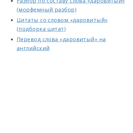
Разбор по составу слова «даровитый»
(морфемный разбор)
Цитаты со словом «даровитый»
(подборка цитат)
Перевод слова «даровитый» на
английский