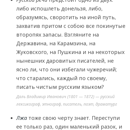
либо испошлеть донельзя, либо,
образумясь, своротить на иной путь,
захватив притом с собою все покинутые
второпях запасы. Взгляните на
Державина, на Карамзина, на
Жуковского, на Пушкина и на некоторых
нынешних даровитых писателей, не
ясно ли, что они избегали чужеречий;
что старались, каждый по своему,
писать чистым русским языком?
Даль Владимир Иванович (1801 — 1872) — русский
лексикограф, этнограф, писатель, поэт, драматург
Лжа
тоже свою черту знает. Переступи
ее только раз, один маленький разок, и