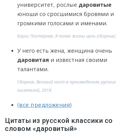
университет, рослые
даровитые
юноши со сросшимися бровями и
громкими голосами и именами.
Борис Пастернак, Я понял жизни цель (сборник)
У него есть жена, женщина очень
даровитая
и известная своими
талантами.
Сборник, Великий пост в произведениях русских
писателей, 2018
(все предложения)
Цитаты из русской классики со
словом «даровитый»