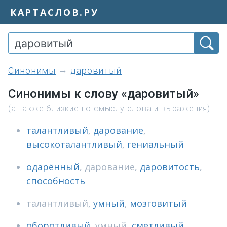
КАРТАСЛОВ.РУ
синонимы
даровитый
Синонимы к слову «даровитый»
(а также близкие по смыслу слова и выражения)
талантливый
,
дарование
,
высокоталантливый
,
гениальный
одарённый
,
дарование
,
даровитость
,
способность
талантливый
,
умный
,
мозговитый
оборотливый
,
умный
,
сметливый
,