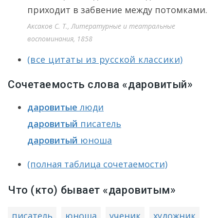
приходит в забвение между потомками.
Аксаков С. Т., Литературные и театральные
воспоминания, 1858
(все цитаты из русской классики)
Сочетаемость слова «даровитый»
даровитые
люди
даровитый
писатель
даровитый
юноша
(полная таблица сочетаемости)
Что (кто) бывает «даровитым»
писатель
юноша
ученик
художник