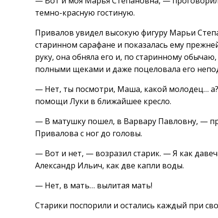
— Вот и моя Марья Степановна, — проговорил
темно-красную гостиную.
Привалов увидел высокую фигуру Марьи Степа
старинном сарафане и показалась ему прежней
руку, она обняла его и, по старинному обычаю
полными щеками и даже поцеловала его непо
— Нет, ты посмотри, Маша, какой молодец… а?
помощи Луки в ближайшее кресло.
— В матушку пошел, в Варвару Павловну, — п
Привалова с ног до головы.
— Вот и нет, — возразил старик. — Я как даве
Александр Ильич, как две капли воды.
— Нет, в мать… вылитая мать!
Старики поспорили и остались каждый при св