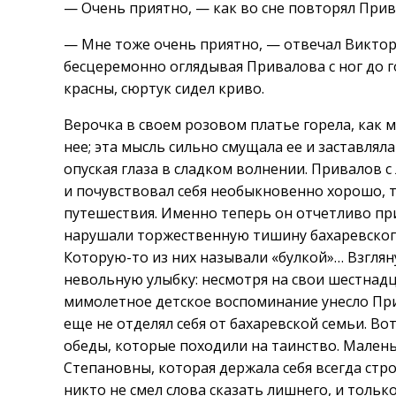
— Очень приятно, — как во сне повторял Прив
— Мне тоже очень приятно, — отвечал Виктор 
бесцеремонно оглядывая Привалова с ног до го
красны, сюртук сидел криво.
Верочка в своем розовом платье горела, как м
нее; эта мысль сильно смущала ее и заставля
опуская глаза в сладком волнении. Привалов
и почувствовал себя необыкновенно хорошо, т
путешествия. Именно теперь он отчетливо пр
нарушали торжественную тишину бахаревског
Которую-то из них называли «булкой»… Взглян
невольную улыбку: несмотря на свои шестнадца
мимолетное детское воспоминание унесло Прив
еще не отделял себя от бахаревской семьи. Во
обеды, которые походили на таинство. Мален
Степановны, которая держала себя всегда стро
никто не смел слова сказать лишнего, и тольк