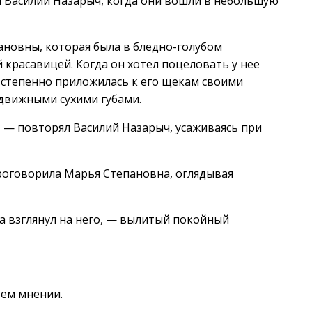
 Василий Назарыч, когда они вошли в небольшую
новны, которая была в бледно-голубом
 красавицей. Когда он хотел поцеловать у нее
, степенно приложилась к его щекам своими
движными сухими губами.
 — повторял Василий Назарыч, усаживаясь при
роговорила Марья Степановна, оглядывая
ча взглянул на него, — вылитый покойный
оем мнении.