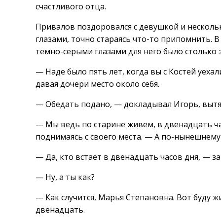
счастливого отца.
Привалов поздоровался с девушкой и несколь
глазами, точно стараясь что-то припомнить. 
темно-серыми глазами для него было столько з
— Наде было пять лет, когда вы с Костей уеха
давая дочери место около себя.
— Обедать подано, — докладывал Игорь, вытяг
— Мы ведь по старине живем, в двенадцать ч
поднимаясь с своего места. — А по-нынешнему г
— Да, кто встает в двенадцать часов дня, — з
— Ну, а ты как?
— Как случится, Марья Степановна. Вот буду ж
двенадцать.