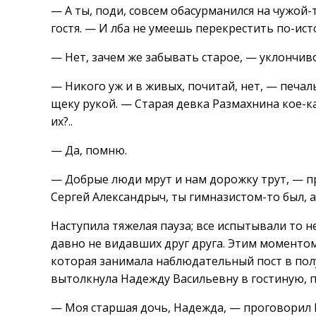
— А ты, поди, совсем обасурманился на чужой
гостя. — И лба не умеешь перекрестить по-ист
— Нет, зачем же забывать старое, — уклончив
— Никого уж и в живых, почитай, нет, — печа
щеку рукой. — Старая девка Размахнина кое-
их?..
— Да, помню.
— Добрые люди мрут и нам дорожку трут, — пр
Сергей Александрыч, ты гимназистом-то был, 
Наступила тяжелая пауза; все испытывали то 
давно не видавших друг друга. Этим моменто
которая занимала наблюдательный пост в пол
вытолкнула Надежду Васильевну в гостиную, п
— Моя старшая дочь, Надежда, — проговорил 