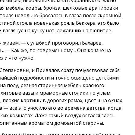
елый ряд небольших комнат, убранных согласно
ая мебель, ковры, бронза, шелковые драпировки
торая невольно бросалась в глаза после скромной
стиной стояла новенькая рояль Беккера; это было
 взглянул на кучку нот, лежавших на пюпитре.
 живем, — с улыбкой проговорил Бахарев,
ь. — Как же, по-современному… Она ко мне на
сли что нужно.
Степановны, и Привалов сразу почувствовал себя
льчайшей подробности и точно освящено детскими
а полу, резная старинная мебель красного
ахитовые вазы и мраморные столики по углам,
, плохие картины в дорогих рамах, цветы на окнах
 — все это уносило его во времена детства, когда
ких комнатах. Даже самый воздух остался здесь
пропитанным ароматом домовитой старины.