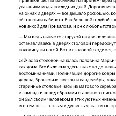
Привалов шел за Василием Назарычем через ц
указаниям моды последних дней. Дорогая мягк
на окнах и дверях — все дышало роскошью, ко
обстановки кабинета. В небольшой голубой го
новинкой для Привалова, и он с любопытством
— Мы ведь нынче со старухой на две половины
останавливаясь в дверях столовой передохнут
половину ни ногой. Вот в столовой сходимся, е
Сейчас за столовой началась половина Марьи 
как дома. Все было ему здесь знакомо до ме
воспоминаниями. Полинявшие дорогие ковры н
дерева, бронзовые люстры и канделябры, мал
старинные столовые часы из матового серебра
и лампадки перед образами старинного письма
он был своим человеком в этих уютных низень
все тем же — теплым и душистым, насквозь 