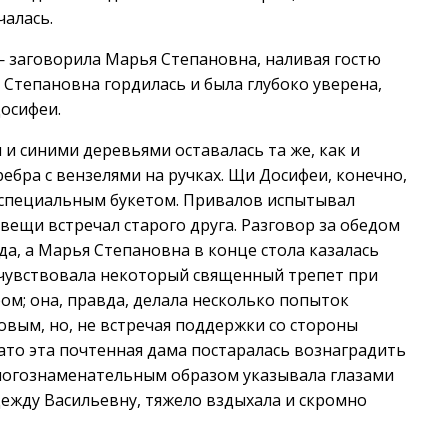
чалась.
— заговорила Марья Степановна, наливая гостю
Степановна гордилась и была глубоко уверена,
Досифеи.
 и синими деревьями оставалась та же, как и
ребра с вензелями на ручках. Щи Досифеи, конечно,
и специальным букетом. Привалов испытывал
вещи встречал старого друга. Разговор за обедом
гда, а Марья Степановна в конце стола казалась
очувствовала некоторый священный трепет при
ом; она, правда, делала несколько попыток
овым, но, не встречая поддержки со стороны
ато эта почтенная дама постаралась вознаградить
многознаменательным образом указывала глазами
ежду Васильевну, тяжело вздыхала и скромно