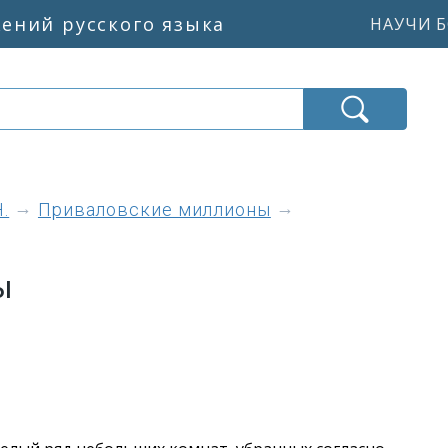
жений русского языка
НАУЧИ Б
.
Приваловские миллионы
ы