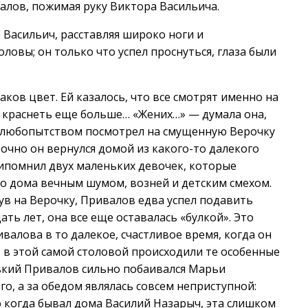
алов, пожимая руку Виктора Васильича.
Васильич, расставляя широко ноги и
ловы; он только что успел проснуться, глаза были
аков цвет. Ей казалось, что все смотрят именно на
ла краснеть еще больше… «Жених…» — думала она,
 с любопытством посмотрел на смущенную Верочку
очно он вернулся домой из какого-то далекого
ипомнил двух маленьких девочек, которые
о дома вечным шумом, возней и детским смехом.
ув на Верочку, Привалов едва успел подавить
ть лет, она все еще оставалась «булкой». Это
алова в то далекое, счастливое время, когда он
т в этой самой столовой происходили те особенные
ький Привалов сильно побаивался Марьи
го, а за обедом являлась совсем неприступной:
о когда бывал дома Василий Назарыч, эта слишком