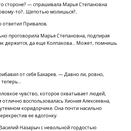
-то стороне? — спрашивала Марья Степановна
овому-то?.. Щепотью молишься?..
о ответил Привалов.
льно проговорила Марья Степановна, подпирая
как держится, да еще Колпакова… Может, помнишь
ибавил от себя Бахарев. — Давно ли, ровно,
а теперь…
неловкое чувство, которое охватывает людей,
м отлично воспользовалась Хиония Алексеевна,
утемном коридорчике. Она почти насильно
ерекрестив ее вдогонку.
Василий Назарыч с невольной гордостью