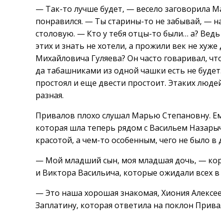
— Так-то лучше будет, — весело заговорила М
понравился. — Ты старины-то не забывай, — н
столовую. — Кто у тебя отцы-то были… а? Вед
этих и знать не хотели, а прожили век не хуже
Михайловича Гуляева? Он часто говаривал, что
да табашниками из одной чашки есть не будет.
простоял и еще двести простоит. Этаких людей
разная.
Привалов плохо слушал Марью Степановну. Ему
которая шла теперь рядом с Васильем Назары
красотой, а чем-то особенным, чего не было в 
— Мой младший сын, моя младшая дочь, — ко
и Виктора Васильича, которые ожидали всех в
— Это наша хорошая знакомая, Хиония Алекс
Заплатину, которая ответила на поклон Прив