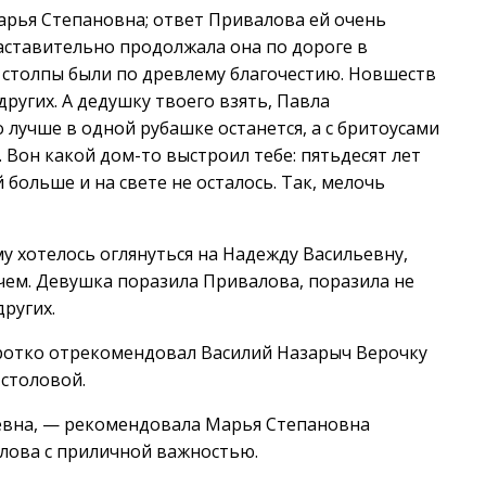
арья Степановна; ответ Привалова ей очень
аставительно продолжала она по дороге в
ь столпы были по древлему благочестию. Новшеств
 других. А дедушку твоего взять, Павла
 лучше в одной рубашке останется, а с бритоусами
 Вон какой дом-то выстроил тебе: пятьдесят лет
 больше и на свете не осталось. Так, мелочь
 хотелось оглянуться на Надежду Васильевну,
чем. Девушка поразила Привалова, поразила не
других.
ротко отрекомендовал Василий Назарыч Верочку
 столовой.
еевна, — рекомендовала Марья Степановна
алова с приличной важностью.