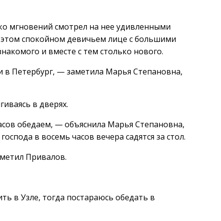
ко мгновений смотрел на нее удивленными
В этом спокойном девичьем лице с большими
накомого и вместе с тем столько нового.
ли в Петербург, — заметила Марья Степановна,
иваясь в дверях.
асов обедаем, — объяснила Марья Степановна,
оспода в восемь часов вечера садятся за стол.
аметил Привалов.
ить в Узле, тогда постараюсь обедать в