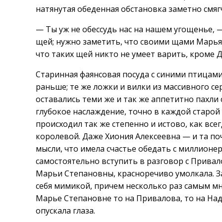
натянутая обеденная обстановка заметно смяг
— Ты уж не обессудь нас на нашем угощенье, 
щей; нужно заметить, что своими щами Марья 
что таких щей никто не умеет варить, кроме 
Старинная фаянсовая посуда с синими птицами
раньше; те же ложки и вилки из массивного се
оставались теми же и так же аппетитно пахл
глубокое наслаждение, точно в каждой старой 
происходил так же степенно и истово, как все
королевой. Даже Хиония Алексеевна — и та п
мысли, что имела счастье обедать с миллионер
самостоятельно вступить в разговор с Привал
Марьи Степановны, красноречиво умолкала. З
себя мимикой, причем несколько раз самым 
Марье Степановне то на Привалова, то на Над
опускала глаза.