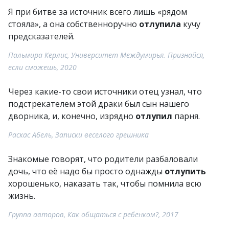
Я при битве за источник всего лишь «рядом
стояла», а она собственноручно
отлупила
кучу
предсказателей.
Пальмира Керлис, Университет Междумирья. Признайся,
если сможешь, 2020
Через какие-то свои источники отец узнал, что
подстрекателем этой драки был сын нашего
дворника, и, конечно, изрядно
отлупил
парня.
Раскас Абель, Записки веселого грешника
Знакомые говорят, что родители разбаловали
дочь, что её надо бы просто однажды
отлупить
хорошенько, наказать так, чтобы помнила всю
жизнь.
Группа авторов, Как общаться с ребенком?, 2017