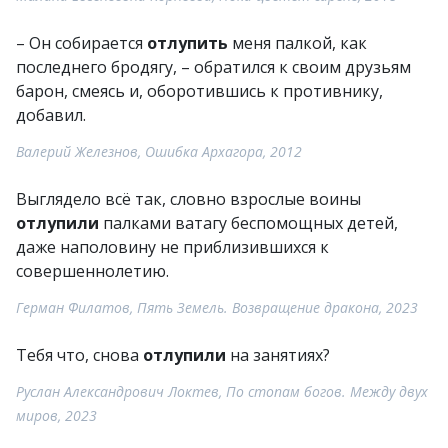
– Он собирается
отлупить
меня палкой, как
последнего бродягу, – обратился к своим друзьям
барон, смеясь и, оборотившись к противнику,
добавил.
Валерий Железнов, Ошибка Архагора, 2012
Выглядело всё так, словно взрослые воины
отлупили
палками ватагу беспомощных детей,
даже наполовину не приблизившихся к
совершеннолетию.
Герман Филатов, Пять Земель. Возвращение дракона, 2023
Тебя что, снова
отлупили
на занятиях?
Руслан Александрович Локтев, По стопам богов. Между двух
миров, 2023