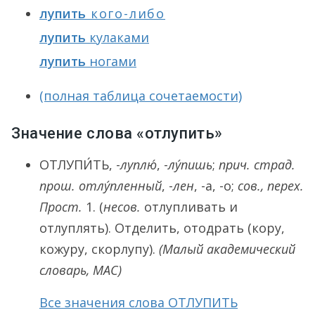
лупить
кого-либо
лупить
кулаками
лупить
ногами
(полная таблица сочетаемости)
Значение слова «отлупить»
ОТЛУПИ́ТЬ
, -
луплю́
, -
лу́пишь
;
прич. страд.
прош.
отлу́пленный
, -
лен
, -а, -о;
сов., перех.
Прост.
1.
(
несов.
отлупливать и
отлуплять). Отделить, отодрать (кору,
кожуру, скорлупу).
(Малый академический
словарь, МАС)
Все значения слова ОТЛУПИТЬ