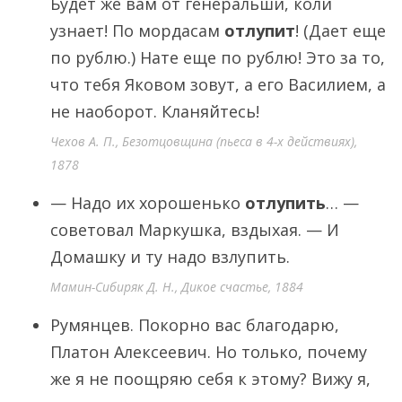
Будет же вам от генеральши, коли
узнает! По мордасам
отлупит
! (Дает еще
по рублю.) Нате еще по рублю! Это за то,
что тебя Яковом зовут, а его Василием, а
не наоборот. Кланяйтесь!
Чехов А. П., Безотцовщина (пьеса в 4-х действиях),
1878
— Надо их хорошенько
отлупить
… —
советовал Маркушка, вздыхая. — И
Домашку и ту надо взлупить.
Мамин-Сибиряк Д. Н., Дикое счастье, 1884
Румянцев. Покорно вас благодарю,
Платон Алексеевич. Но только, почему
же я не поощряю себя к этому? Вижу я,