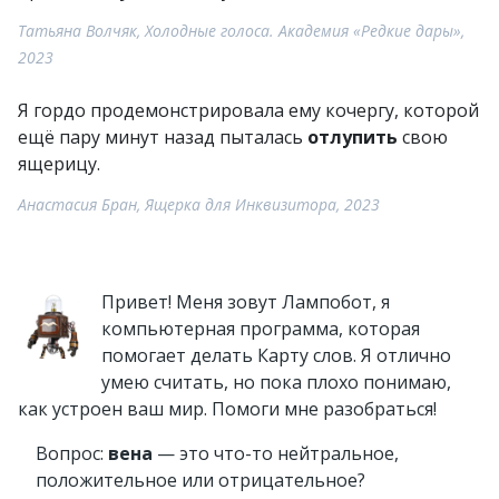
Татьяна Волчяк, Холодные голоса. Академия «Редкие дары»,
2023
Я гордо продемонстрировала ему кочергу, которой
ещё пару минут назад пыталась
отлупить
свою
ящерицу.
Анастасия Бран, Ящерка для Инквизитора, 2023
Привет! Меня зовут Лампобот, я
компьютерная программа, которая
помогает делать Карту слов. Я отлично
умею считать, но пока плохо понимаю,
как устроен ваш мир. Помоги мне разобраться!
Вопрос:
вена
— это что-то нейтральное,
положительное или отрицательное?