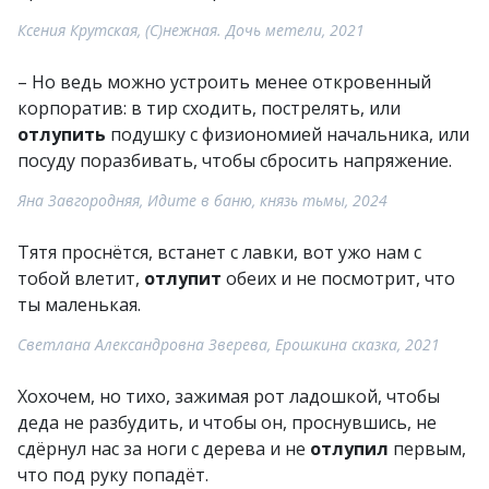
Ксения Крутская, (С)нежная. Дочь метели, 2021
– Но ведь можно устроить менее откровенный
корпоратив: в тир сходить, пострелять, или
отлупить
подушку с физиономией начальника, или
посуду поразбивать, чтобы сбросить напряжение.
Яна Завгородняя, Идите в баню, князь тьмы, 2024
Тятя проснётся, встанет с лавки, вот ужо нам с
тобой влетит,
отлупит
обеих и не посмотрит, что
ты маленькая.
Светлана Александровна Зверева, Ерошкина сказка, 2021
Хохочем, но тихо, зажимая рот ладошкой, чтобы
деда не разбудить, и чтобы он, проснувшись, не
сдёрнул нас за ноги с дерева и не
отлупил
первым,
что под руку попадёт.