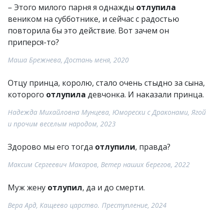
– Этого милого парня я однажды
отлупила
веником на субботнике, и сейчас с радостью
повторила бы это действие. Вот зачем он
приперся-то?
Маша Брежнева, Достань меня, 2020
Отцу принца, королю, стало очень стыдно за сына,
которого
отлупила
девчонка. И наказали принца.
Надежда Михайловна Мунцева, Юморески с Драконами, Ягой
и прочим веселым народом, 2023
Здорово мы его тогда
отлупили
, правда?
Максим Сергеевич Макаров, Ветер наших берегов, 2022
Муж жену
отлупил
, да и до смерти.
Вера Ард, Кащеево царство. Преступление, 2024