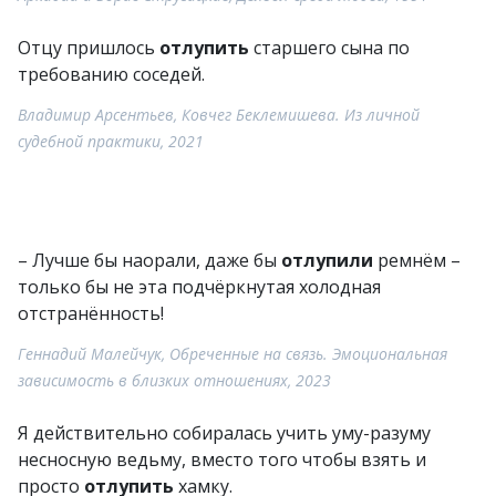
Отцу пришлось
отлупить
старшего сына по
требованию соседей.
Владимир Арсентьев, Ковчег Беклемишева. Из личной
судебной практики, 2021
– Лучше бы наорали, даже бы
отлупили
ремнём –
только бы не эта подчёркнутая холодная
отстранённость!
Геннадий Малейчук, Обреченные на связь. Эмоциональная
зависимость в близких отношениях, 2023
Я действительно собиралась учить уму-разуму
несносную ведьму, вместо того чтобы взять и
просто
отлупить
хамку.