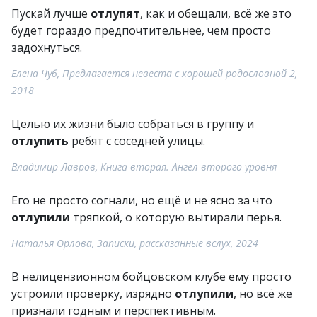
Пускай лучше
отлупят
, как и обещали, всё же это
будет гораздо предпочтительнее, чем просто
задохнуться.
Елена Чуб, Предлагается невеста с хорошей родословной 2,
2018
Целью их жизни было собраться в группу и
отлупить
ребят с соседней улицы.
Владимир Лавров, Книга вторая. Ангел второго уровня
Его не просто согнали, но ещё и не ясно за что
отлупили
тряпкой, о которую вытирали перья.
Наталья Орлова, Записки, рассказанные вслух, 2024
В нелицензионном бойцовском клубе ему просто
устроили проверку, изрядно
отлупили
, но всё же
признали годным и перспективным.