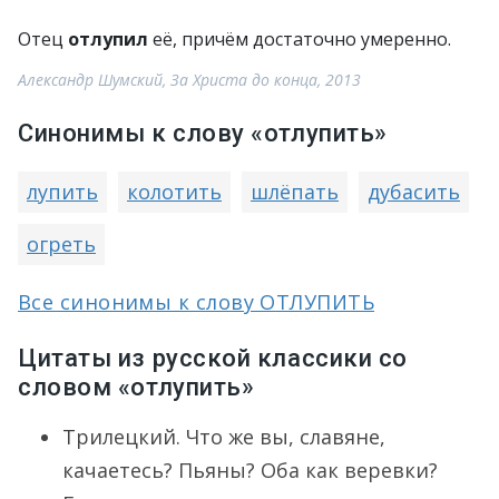
Отец
отлупил
её, причём достаточно умеренно.
Александр Шумский, За Христа до конца, 2013
Синонимы к слову «отлупить»
лупить
колотить
шлёпать
дубасить
огреть
Все синонимы к слову ОТЛУПИТЬ
Цитаты из русской классики со
словом «отлупить»
Трилецкий. Что же вы, славяне,
качаетесь? Пьяны? Оба как веревки?