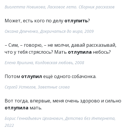
Виолетта Новикова, Ласковое лето. Сборник рассказов
Может, есть кого по делу
отлупить
?
Оксана Демченко, Докричаться до мира, 2009
– Сим, – говорю, – не молчи, давай рассказывай,
что у тебя стряслось? Мать
отлупила
небось?
Елена Ярилина, Колдовская любовь, 2008
Потом
отлупил
ещё одного собачонка.
Сергей Устюгов, Заветные слова
Вот тогда, впервые, меня очень здорово и сильно
отлупила
мать.
Борис Геннадьевич Цеханович, Детство без Интернета,
2022