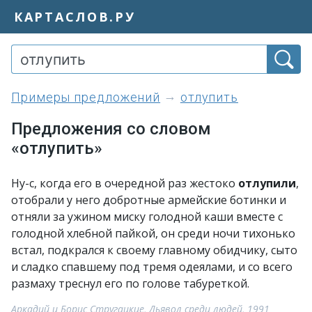
КАРТАСЛОВ.РУ
примеры предложений
отлупить
Предложения со словом
«отлупить»
Ну-с, когда его в очередной раз жестоко
отлупили
,
отобрали у него добротные армейские ботинки и
отняли за ужином миску голодной каши вместе с
голодной хлебной пайкой, он среди ночи тихонько
встал, подкрался к своему главному обидчику, сыто
и сладко спавшему под тремя одеялами, и со всего
размаху треснул его по голове табуреткой.
Аркадий и Борис Стругацкие, Дьявол среди людей, 1991