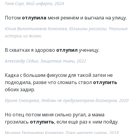
Таня Соул, Мой инферно, 2024
Потом
отлупила
меня ремнём и выгнала на улицу.
Юлия Валентиновна Кононова, Юлькины рассказы. Реальные
истории из жизни
В схватках я здорово
отлупил
ученицу.
Александр Седых, Защитник тьмы, 2022
Кадка с большим фикусом для такой затеи не
подходила, разве что сломать ствол
отлупить
обоих задир.
Ирина Снегирева, Любовь не предусмотрена договором, 2020
Но отец потом меня сильно ругал, а мама
грозилась
отлупить
, если ещё раз к ним пойду.
Милана Евгеньевна Корнеева, Пока цветет сирень, 2018