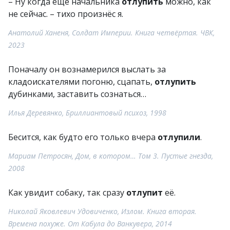
– Ну когда ещё начальника
отлупить
можно, как
не сейчас. – тихо произнёс я.
Анатолий Ханеня, Солдат Империи. Книга четвёртая. ЧВК,
2023
Поначалу он вознамерился выслать за
кладоискателями погоню, сцапать,
отлупить
дубинками, заставить сознаться…
Илья Деревянко, Бриллиантовый психоз, 1998
Бесится, как будто его только вчера
отлупили
.
Мариам Петросян, Дом, в котором… Том 3. Пустые гнезда,
2008
Как увидит собаку, так сразу
отлупит
её.
Николай Яковлевич Удовиченко, Излом. Книга вторая.
Времена похуже. От Кабула до Ванкувера, 2014