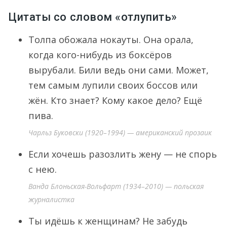
Цитаты со словом «отлупить»
Толпа обожала нокауты. Она орала,
когда кого-нибудь из боксёров
вырубали. Били ведь они сами. Может,
тем самым лупили своих боссов или
жён. Кто знает? Кому какое дело? Ещё
пива.
Чарльз Буковски (1920–1994) — американский прозаик
Если хочешь разозлить жену — не спорь
с нею.
Ванда Блоньская-Вольфарт (1934–2010) — польская
журналистка
Ты идёшь к женщинам? Не забудь