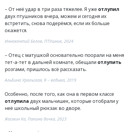
– От неё удар в три раза тяжелее. Я уже
отлупил
двух птушников вчера, можем и сегодня их
встретить, снова подерёмся, если их больше
окажется.
Иннокентий Белов, ПТУшник, 2024
– Отец с матушкой основательно поорали на меня
тет-а-тет в дальней комнате, обещали
отлупить
розгами, пришлось всё рассказать.
Альбина Уральская, Я – ведьма, 2019
Особенно, после того, как она в первом классе
отлупила
двух мальчишек, которые отобрали у
неё школьный рюкзак во дворе.
Жасмин Ка, Папина дочка, 2023