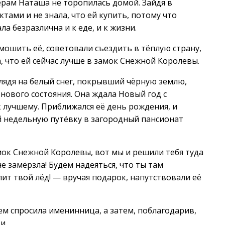
ерам Наташа не торопилась домой. Зайдя в
ктами и не знала, что ей купить, потому что
ла безразлична и к еде, и к жизни.
мошить её, советовали съездить в тёплую страну,
, что ей сейчас лучше в замок Снежной Королевы.
 глядя на белый снег, покрывший чёрную землю,
нового состояния. Она ждала Новый год с
к лучшему. Приближался её день рождения, и
 недельную путёвку в загородный пансионат
мок Снежной Королевы, вот мы и решили тебя туда
е замёрзла! Будем надеяться, что ты там
т твой лёд! — вручая подарок, напутствовали её
ем спросила именинница, а затем, поблагодарив,
и.