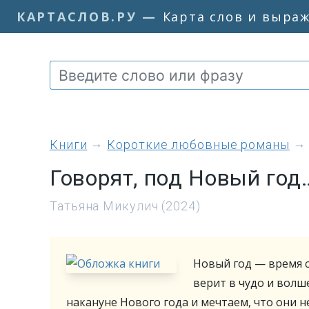
КАРТАСЛОВ.РУ
—
Карта слов и выра
книги
Короткие любовные романы
Говорят, под Новый год
Татьяна Микулич (2024)
Новый год — время ск
верит в чудо и волш
накануне Нового года и мечтаем, что они н