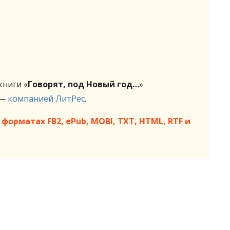
ниги «
Говорят, под Новый год…
»
 —
компанией ЛитРес
.
форматах FB2, ePub, MOBI, TXT, HTML, RTF и