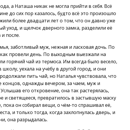
да, а Наташа никак не могла прийти в себя. Всё
не до сих пор казалось, будто всё это произошло
ожили более двадцати лет о том, что он давно уже
й уход, и щелчок дверного замка, разделили её
 и после.
емья, заботливый муж, нежная и ласковая дочь. По
 как провели день. По выходным выезжали на
ли горячий чай из термоса. Им всегда было весело,
в школу, уехала на учёбу в другой город, и они
родолжали пить чай, но Наталья чувствовала, что
е концов, однажды вечером, за чаем, муж и
 Услышав его откровение, она так растерялась,
е и светящееся, превратилось в застывшую маску
е, пока он собирал вещи, о чём-то спрашивал её,
еста, и только тогда, когда захлопнулась дверь, и
ни, она разрыдалась.