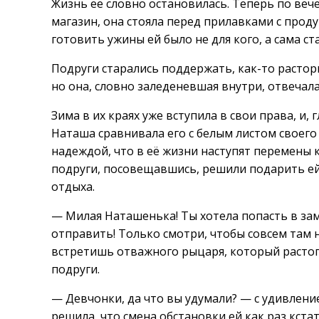
Жизнь её словно остановилась. Теперь по веч
магазин, она стояла перед прилавками с проду
готовить ужины ей было не для кого, а сама ста
Подруги старались поддержать, как-то растор
но она, словно заледеневшая внутри, отвечала
Зима в их краях уже вступила в свои права, и,
Наташа сравнивала его с белым листом своего 
надеждой, что в её жизни наступят перемены 
подруги, посовещавшись, решили подарить ей
отдыха.
— Милая Наташенька! Ты хотела попасть в за
отправить! Только смотри, чтобы совсем там н
встретишь отважного рыцаря, который растопи
подруги.
— Девчонки, да что вы удумали? — с удивлени
решила, что смена обстановки ей как раз кстат