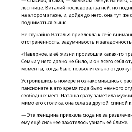
— Спасибо, я сама, — мельком глянув на него, 
лестнице. Виталий последовал за ней, но под
на втором этаже, и, дойдя до него, она тут же 
подниматься выше.
Не случайно Наталья привлекла к себе внимани
отстранённость, задумчивость и загадочность
«Наверное, в её жизни произошла какая-то тр
Семьи у него давно не было, и он всего себя о
моменты, когда было позволительно отдохнут
Устроившись в номере и ознакомившись с расп
пансионате в это время года было немного о
свободных мест. Наташа сразу заметила мужчи
мимо его столика, она села за другой, спиной к
— Эта женщина приехала сюда не за развлечен
ему ещё сильнее захотелось узнать её ближе.