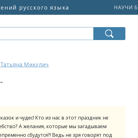
жений русского языка
НАУЧИ Б
Татьяна Микулич
…
азок и чудес! Кто из нас в этот праздник не
ебство? А желания, которые мы загадываем
епременно сбудутся?! Ведь не зря говорят под