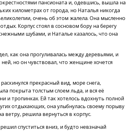
окрестностями пансионата и, одевшись, вышла на
льких километрах от города, но Наталья никогда
 великолепии, очень об этом жалела. Она мысленно
отдых. Корпус стоял в сосновом бору на берегу
снежными шубами, и Наталье казалось, что она
ел, как она прогуливалась между деревьями, и
 ней, но он чувствовал, что женщине хочется
раскинулся прекрасный вид, море снега,
ла покрыта толстым слоем льда, и вся её
ни и тропинках. Ей так хотелось вдохнуть полной
других отдыхающих, она улыбнулась своему порыву
а ветру, решила вернуться в корпус.
решил спуститься вниз, и будто невзначай