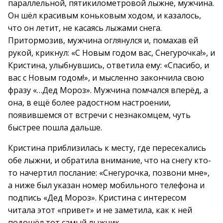
параллельной, пятикилометровой лыжне, мужчина.
Он шёл красивым коньковым ходом, и казалось,
что он летит, не касаясь лыжами снега.
Притормозив, мужчина оглянулся и, помахав ей
рукой, крикнул: «С Новым годом вас, Снегурочка!», и
Кристина, улыбнувшись, ответила ему: «Спасибо, и
вас с Новым годом!», и мысленно закончила свою
фразу «…Дед Мороз». Мужчина помчался вперёд, а
она, в ещё более радостном настроении,
появившемся от встречи с незнакомцем, чуть
быстрее пошла дальше.
Кристина приблизилась к месту, где пересекались
обе лыжни, и обратила внимание, что на снегу кто-
то начертил послание: «Снегурочка, позвони мне»,
а ниже был указан номер мобильного телефона и
подпись «Дед Мороз». Кристина с интересом
читала этот «привет» и не заметила, как к ней
подошёл тот самый лыжник.