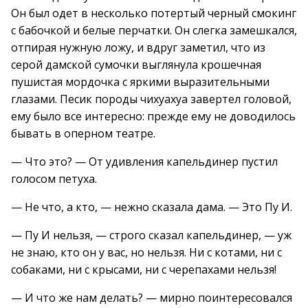
Он был одет в несколько потертый черный смокинг
с бабочкой и белые перчатки. Он слегка замешкался,
отпирая нужную ложу, и вдруг заметил, что из
серой дамской сумочки выглянула крошечная
пушистая мордочка с яркими выразительными
глазами. Песик породы чихуахуа завертел головой,
ему было все интересно: прежде ему не доводилось
бывать в оперном театре.
— Что это? — От удивления капельдинер пустил
голосом петуха.
— Не что, а кто, — нежно сказала дама. — Это Пу И.
— Пу И нельзя, — строго сказал капельдинер, — уж
не знаю, кто он у вас, но нельзя. Ни с котами, ни с
собаками, ни с крысами, ни с черепахами нельзя!
— И что же нам делать? — мирно поинтересовался