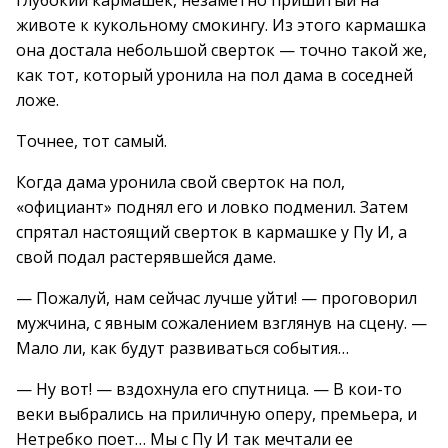
глубокий кармашек, незаметно пришитый на
животе к кукольному смокингу. Из этого кармашка
она достала небольшой сверток — точно такой же,
как тот, который уронила на пол дама в соседней
ложе.
Точнее, тот самый.
Когда дама уронила свой сверток на пол,
«официант» поднял его и ловко подменил. Затем
спрятал настоящий сверток в кармашке у Пу И, а
свой подал растерявшейся даме.
— Пожалуй, нам сейчас лучше уйти! — проговорил
мужчина, с явным сожалением взглянув на сцену. —
Мало ли, как будут развиваться события…
— Ну вот! — вздохнула его спутница. — В кои-то
веки выбрались на приличную оперу, премьера, и
Нетребко поет… Мы с Пу И так мечтали ее