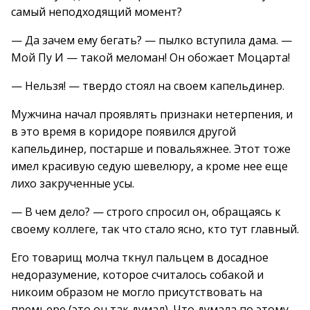
самый неподходящий момент?
— Да зачем ему бегать? — пылко вступила дама. —
Мой Пу И — такой меломан! Он обожает Моцарта!
— Нельзя! — твердо стоял на своем капельдинер.
Мужчина начал проявлять признаки нетерпения, и
в это время в коридоре появился другой
капельдинер, постарше и повальяжнее. Этот тоже
имел красивую седую шевелюру, а кроме нее еще
лихо закрученные усы.
— В чем дело? — строго спросил он, обращаясь к
своему коллеге, так что стало ясно, кто тут главный.
Его товарищ молча ткнул пальцем в досадное
недоразумение, которое считалось собакой и
никоим образом не могло присутствовать на
премьере (это он так думал). Что думала по этому