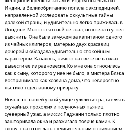
женщиной крепкой закалки. Родом она была из
Индии, в Великобританию попала с экспедицией,
направленной исследовать оккультные тайны
далекой страны, и удивительно легко прижилась в
Лондоне. Многого я о ней не знал, но кое-что успел
выяснить. Она была замужем за капитаном одного
из чайных клиперов, матерью двух красавиц
дочерей и обладала удивительно спокойным
характером. Казалось, ничего на свете не в силах
вывести ее из равновесия. Ко мне она относилась
как к сыну, которого у нее не было, а мистера Блэка
воспринимала как хозяина дома, что невероятно
льстило тщеславному призраку.
Ночью по нашей узкой улице гуляли ветра, вселяя в
случайных прохожих и полуночных пьяниц
суеверный ужас, а миссис Раджани только плотно
зашторивала окна и разжигала поярче камин. К
слову, она отнеслась с удивительным пониманием