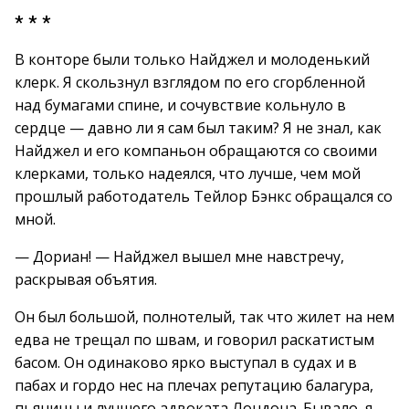
* * *
В конторе были только Найджел и молоденький
клерк. Я скользнул взглядом по его сгорбленной
над бумагами спине, и сочувствие кольнуло в
сердце — давно ли я сам был таким? Я не знал, как
Найджел и его компаньон обращаются со своими
клерками, только надеялся, что лучше, чем мой
прошлый работодатель Тейлор Бэнкс обращался со
мной.
— Дориан! — Найджел вышел мне навстречу,
раскрывая объятия.
Он был большой, полнотелый, так что жилет на нем
едва не трещал по швам, и говорил раскатистым
басом. Он одинаково ярко выступал в судах и в
пабах и гордо нес на плечах репутацию балагура,
пьяницы и лучшего адвоката Лондона. Бывало, я