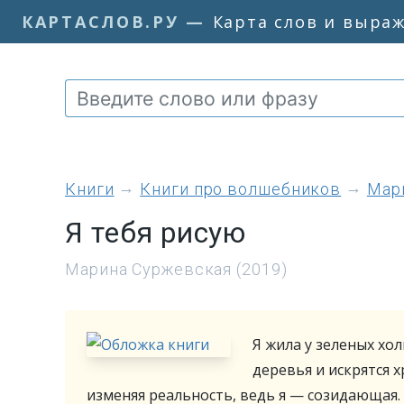
КАРТАСЛОВ.РУ
—
Карта слов и выра
книги
Книги про волшебников
Мар
Я тебя рисую
Марина Суржевская (2019)
Я жила у зеленых хо
деревья и искрятся 
изменяя реальность, ведь я — созидающая. 