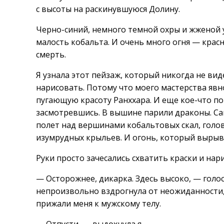
с высоты на раскинувшуюся Долину.
Черно-синий, немного темной охры и жженой 
малость кобальта. И очень много огня — красн
смерть.
Я узнала этот пейзаж, который никогда не вид
нарисовать. Потому что моего мастерства яв
пугающую красоту Ранххара. И еще кое-что пор
засмотревшись. В вышине парили драконы. Са
полет над вершинами кобальтовых скал, голо
изумрудных крыльев. И огонь, который вырыва
Руки просто зачесались схватить краски и на
— Осторожнее, дикарка. Здесь высоко, — голос
непроизвольно вздрогнула от неожиданности, 
прижали меня к мужскому телу.