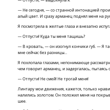
— Отпусти, — выдохнула я.
— Не сегодня, — со странной интонацией прои
алый цвет. И сразу арманец поднял меня на ру
Я посмотрела в желтые глаза и внезапно испуг
— Отпусти! Куда ты меня тащишь?
— В кровать, — он изогнул кончики губ. — Я та
мне сейчас без разницы…
Я похлопала глазами, непонимающе рассматрив
чем говорит арманец, и задергалась, пытаясь 
— Отпусти! Не смей! Не трогай меня!
Линтару мои движения, кажется, только нрави
налились золотом. Он положил меня на покрыв
шее.