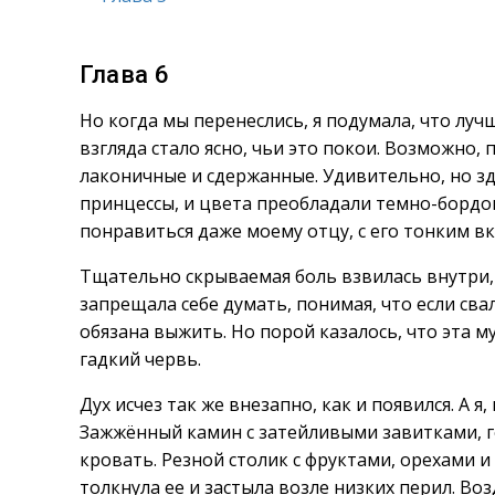
Глава 6
Но когда мы перенеслись, я подумала, что луч
взгляда стало ясно, чьи это покои. Возможно,
лаконичные и сдержанные. Удивительно, но зд
принцессы, и цвета преобладали темно-бордо
понравиться даже моему отцу, с его тонким в
Тщательно скрываемая боль взвилась внутри, с
запрещала себе думать, понимая, что если сва
обязана выжить. Но порой казалось, что эта м
гадкий червь.
Дух исчез так же внезапно, как и появился. А я
Зажжённый камин с затейливыми завитками, г
кровать. Резной столик с фруктами, орехами и
толкнула ее и застыла возле низких перил. Воз