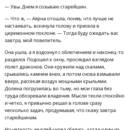
— Увы. Днем я созываю старейшин.
— Что ж, — Аярна отошла, поняв, что лучше не
настаивать, вскинула голову и присела в
церемонном поклоне. — Тогда буду ожидать вас
завтра, мой повелитель.
Она ушла, а я вздохнул с облегчением и наконец-то
разделся. Подошел к окну, проследил взглядом
полет драконов. Они кружили над скалами,
срывались камнем вниз, а потом снова взмывали
вверх, рассекая воздух мощными крыльями.
Долина погрузилась во тьму, но мои глаза без
труда обозревали владения. Мысли текли спокойно
и четко, я привычно решал в голове сразу
несколько задач, продумывая, что скажу завтра
старейшинам.
Но четкость мыслей снова сбилась, когда один из