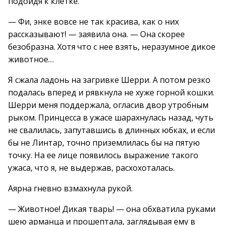
подойдя к клетке.
— Фи, энке вовсе не так красива, как о них
рассказывают! — заявила она. — Она скорее
безобразна. Хотя что с нее взять, неразумное дикое
животное…
Я сжала ладонь на загривке Шерри. А потом резко
подалась вперед и рявкнула не хуже горной кошки.
Шерри меня поддержала, огласив двор утробным
рыком. Принцесса в ужасе шарахнулась назад, чуть
не свалилась, запутавшись в длинных юбках, и если
бы не Линтар, точно приземлилась бы на пятую
точку. На ее лице появилось выражение такого
ужаса, что я, не выдержав, расхохоталась.
Аярна гневно взмахнула рукой.
— Животное! Дикая тварь! — она обхватила руками
шею арманца и прошептала, заглядывая ему в