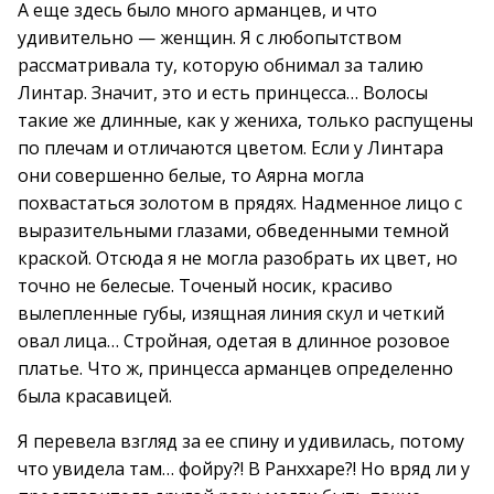
А еще здесь было много арманцев, и что
удивительно — женщин. Я с любопытством
рассматривала ту, которую обнимал за талию
Линтар. Значит, это и есть принцесса… Волосы
такие же длинные, как у жениха, только распущены
по плечам и отличаются цветом. Если у Линтара
они совершенно белые, то Аярна могла
похвастаться золотом в прядях. Надменное лицо с
выразительными глазами, обведенными темной
краской. Отсюда я не могла разобрать их цвет, но
точно не белесые. Точеный носик, красиво
вылепленные губы, изящная линия скул и четкий
овал лица… Стройная, одетая в длинное розовое
платье. Что ж, принцесса арманцев определенно
была красавицей.
Я перевела взгляд за ее спину и удивилась, потому
что увидела там… фойру?! В Ранххаре?! Но вряд ли у