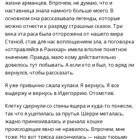
жизни арманцев. Впрочем, не думаю, что и
наставница знала намного больше моего. В
основном она рассказывала легенды, которые
можно отнести к разряду страшных сказок. Три
века эта раса была отгорожена от нашего мира
Стеной, став для нас воплощением зла, а поговорка
«отправляйся в Ранххар» имела вполне понятное
значение. Правда, мало кому действительно
довелось тут побывать. А если кто и был, то вряд ли
вернулся, чтобы рассказать.
Я уже привычно сжала кулаки. Я вернусь. Я все
выдержу и вернусь в Идегоррию. Отомстив.
Клетку сдернули со спины ящера и куда-то понесли,
так что я уцепилась за прутья. Шерри металась,
жадно принюхивалась и рычала: кошке
происходящее явно не нравилось. Впрочем, мне
тоже. Но вот тряска закончилась — нашу тюрьму