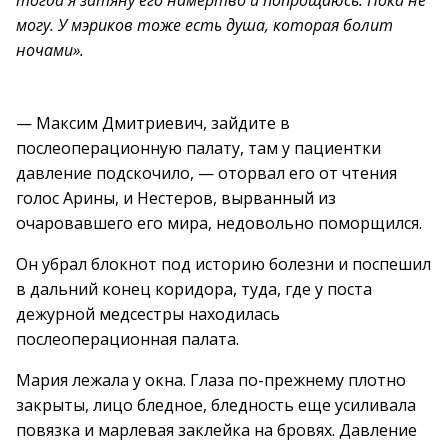
тогда я затяну его намертво и попрощаюсь. Пока не
могу. У мэриков тоже есть душа, которая болит
ночами».
— Максим Дмитриевич, зайдите в
послеоперационную палату, там у пациентки
давление подскочило, — оторвал его от чтения
голос Арины, и Нестеров, вырванный из
очаровавшего его мира, недовольно поморщился.
Он убрал блокнот под историю болезни и поспешил
в дальний конец коридора, туда, где у поста
дежурной медсестры находилась
послеоперационная палата.
Мария лежала у окна. Глаза по-прежнему плотно
закрыты, лицо бледное, бледность еще усиливала
повязка и марлевая заклейка на бровях. Давление