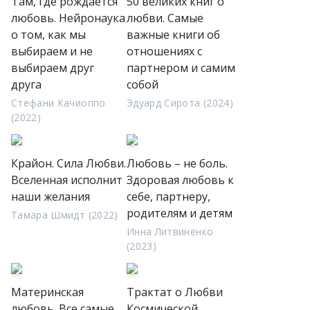
Там, где рождается
50 великих книг о
любовь. Нейронаука
любви. Самые
о том, как мы
важные книги об
выбираем и не
отношениях с
выбираем друг
партнером и самим
друга
собой
Стефани Качиоппо
Эдуард Сирота (2024)
(2022)
Крайон. Сила Любви.
Любовь – не боль.
Вселенная исполнит
Здоровая любовь к
наши желания
себе, партнеру,
родителям и детям
Тамара Шмидт (2022)
Инна Литвиненко
(2023)
Материнская
Трактат о Любви
любовь. Все самые
Космической