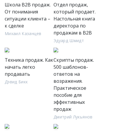
Школа В2В продаж.
Отдел продаж,
От понимания
который продает.
ситуации клиента –
Настольная книга
к сделке
директора по
продажам в В2В
Михаил Казанцев
Эдуард Шмидт
Техника продаж. Как
Скрипты продаж.
начать легко
500 шаблонов-
продавать
ответов на
возражения.
Дэвид Бикк
Практическое
пособие для
эффективных
продаж
Дмитрий Лукьянов