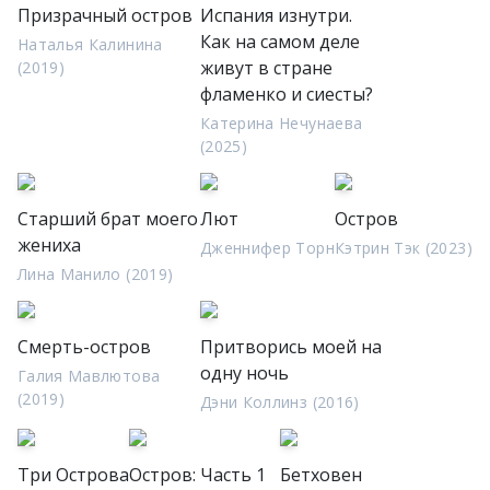
Призрачный остров
Испания изнутри.
Как на самом деле
Наталья Калинина
живут в стране
(2019)
фламенко и сиесты?
Катерина Нечунаева
(2025)
Старший брат моего
Лют
Остров
жениха
Дженнифер Торн
Кэтрин Тэк (2023)
Лина Манило (2019)
Смерть-остров
Притворись моей на
одну ночь
Галия Мавлютова
(2019)
Дэни Коллинз (2016)
Три Острова
Остров: Часть 1
Бетховен