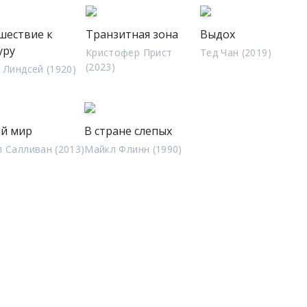
шествие к
Транзитная зона
Выдох
уру
Кристофер Прист
Тед Чан (2019)
(2023)
 Линдсей (1920)
й мир
В стране слепых
 Салливан (2013)
Майкл Флинн (1990)