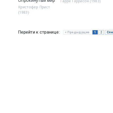
Опрокинутый мир
Гарри Гаррисон (1983)
Кристофер Прист
(1983)
Перейти к странице:
< Предыдущие
1
2
Сле