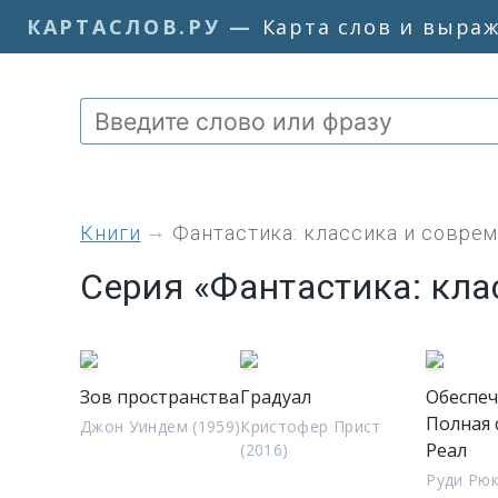
КАРТАСЛОВ.РУ
—
Карта слов и выра
книги
Фантастика: классика и совре
Серия «Фантастика: кла
Зов пространства
Градуал
Обеспеч
Полная 
Джон Уиндем (1959)
Кристофер Прист
Реал
(2016)
Руди Рюк