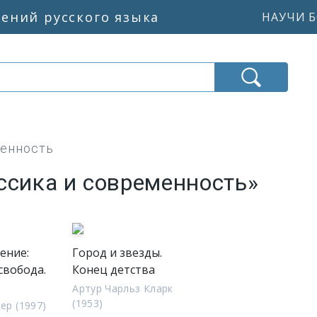
жений русского языка
НАУЧИ Б
менность
ссика и современность»
ение:
Город и звезды.
свобода.
Конец детства
Артур Чарльз Кларк
(1953)
ер (1997)