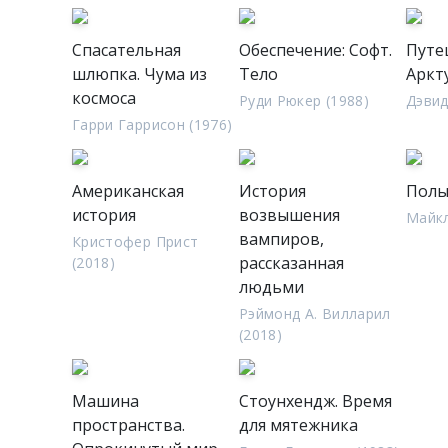
Спасательная
Обеспечение: Софт.
Путе
шлюпка. Чума из
Тело
Аркт
космоса
Руди Рюкер (1988)
Дэвид
Гарри Гаррисон (1976)
Американская
История
Полы
история
возвышения
Майкл
вампиров,
Кристофер Прист
рассказанная
(2018)
людьми
Рэймонд А. Вилларил
(2018)
Машина
Стоунхендж. Время
пространства.
для мятежника