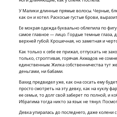
ноги длиннющие, как у оленя. Поспела.
У Малики длинные прямые волосы. Черные, бле
как он и хотел. Раскосые густые брови, выраз
Ее мокрая одежда буквально облепила по фигу
самое главное — лицо. Гордые темные глаза, 
верхней губой. Крошечная, но заметная и черт
Как только к себе ее прижал, отпускать не захо
только, строптивая, горячая. Ахмадов не сомне
единственным. Жилка собственничества тут же
деньгами, ни бабами.
Вахид предвидел уже, как она сосать ему буде
просто смотреть на эту девку, как на куклу ф
ее семьи, то долг свой заберет по полной, и к
Ибрагима тогда никто за язык не тянул. Посмо
Девка упиралась до последнего, даже колени с