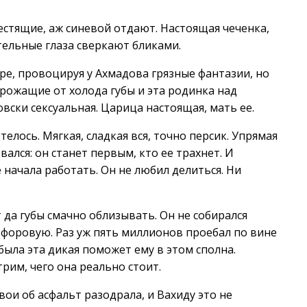
стящие, аж синевой отдают. Настоящая чеченка,
ительные глаза сверкают бликами.
ре, провоцируя у Ахмадова грязные фантазии, но
дрожащие от холода губы и эта родинка над
овски сексуальная. Царица настоящая, мать ее.
телось. Мягкая, сладкая вся, точно персик. Упрямая
вался: он станет первым, кто ее трахнет. И
 начала работать. Он не любил делиться. Ни
т да губы смачно облизывать. Он не собирался
арфоровую. Раз уж пять миллионов проебал по вине
обыла эта дикая поможет ему в этом сполна.
трим, чего она реально стоит.
вои об асфальт разодрала, и Вахиду это не