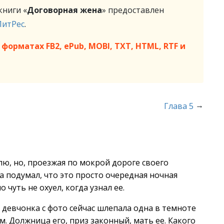
ниги «
Договорная жена
» предоставлен
ЛитРес
.
форматах FB2, ePub, MOBI, TXT, HTML, RTF и
→
Глава 5
лю, но, проезжая по мокрой дороге своего
ла подумал, что это просто очередная ночная
чуть не охуел, когда узнал ее.
 девчонка с фото сейчас шлепала одна в темноте
м. Должница его, приз законный, мать ее. Какого