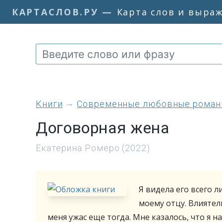
КАРТАСЛОВ.РУ
—
Карта слов и выра
книги
Современные любовные рома
Договорная жена
Екатерина Ромеро (2022)
Я видела его всего 
моему отцу. Влиятел
меня ужас еще тогда. Мне казалось, что я н