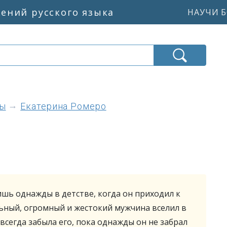
жений русского языка
НАУЧИ Б
ны
Екатерина Ромеро
лишь однажды в детстве, когда он приходил к
ьный, огромный и жестокий мужчина вселил в
авсегда забыла его, пока однажды он не забрал