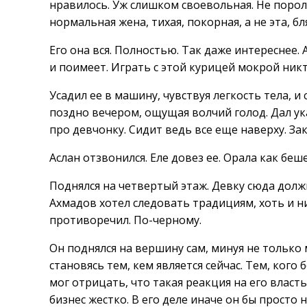
нравилось. Уж слишком своевольная. Не пороли
нормальная жена, тихая, покорная, а не эта, бл
Его она вся. Полностью. Так даже интереснее.
и поимеет. Играть с этой курицей мокрой никто
Усадил ее в машину, чувствуя легкость тела, и
поздно вечером, ощущая волчий голод. Дал ук
про девчонку. Сидит ведь все еще наверху. Зак
Аслан отзвонился. Еле довез ее. Орала как беш
Поднялся на четвертый этаж. Девку сюда долж
Ахмадов хотел следовать традициям, хоть и н
противоречил. По-черному.
Он поднялся на вершину сам, минуя не только 
становясь тем, кем является сейчас. Тем, кого
мог отрицать, что такая реакция на его власт
бизнес жестко. В его деле иначе он бы просто н