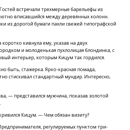
 Гостей встречали трехмерные барельефы из
 уютно вписавшийся между деревянных колонн.
чки из дорогой бумаги пахли свежей типографской
 коротко кивнула ему, указав на двух
ородком и молоденькая пухлолицая блондинка, с
ый интерьер, которым Кицум так гордился.
но быть, стажерка. Ярко-красная помада,
стно стискивал стандартный мундир. Интересно,
ва, — представился мужчина, показав золотой
…
скривился Кицум. — Чем обязан визиту?
редпринимателя, регулируемых пунктом три-