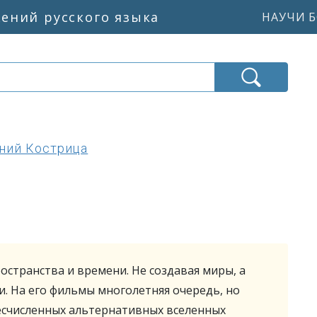
жений русского языка
НАУЧИ Б
ний Кострица
остранства и времени. Не создавая миры, а
и. На его фильмы многолетняя очередь, но
 бесчисленных альтернативных вселенных