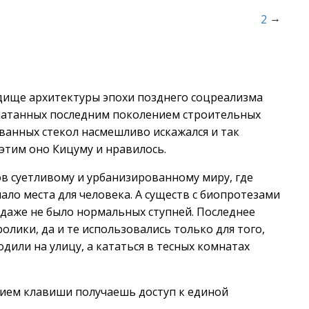
→
2
удище архитектуры эпохи позднего соцреализма
чатанных последним поколением строительных
ванных стекол насмешливо искажался и так
 этим оно Кицуму и нравилось.
ов суетливому и урбанизированному миру, где
ло места для человека. А существ с биопротезами
 даже не было нормальных ступней. Последнее
лики, да и те использовались только для того,
дили на улицу, а кататься в тесных комнатах
тием клавиши получаешь доступ к единой