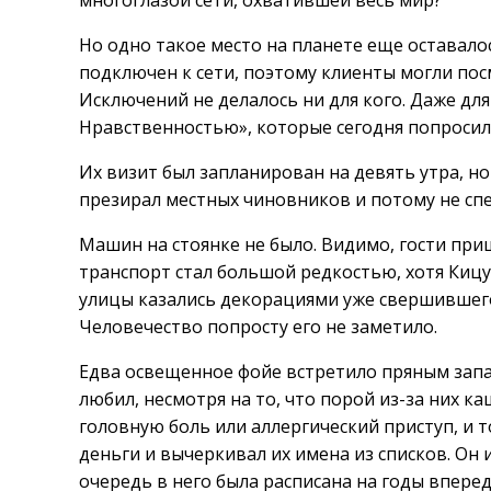
многоглазой сети, охватившей весь мир?
Но одно такое место на планете еще оставало
подключен к сети, поэтому клиенты могли пос
Исключений не делалось ни для кого. Даже дл
Нравственностью», которые сегодня попросили
Их визит был запланирован на девять утра, но
презирал местных чиновников и потому не сп
Машин на стоянке не было. Видимо, гости пр
транспорт стал большой редкостью, хотя Киц
улицы казались декорациями уже свершившегос
Человечество попросту его не заметило.
Едва освещенное фойе встретило пряным запа
любил, несмотря на то, что порой из-за них к
головную боль или аллергический приступ, и 
деньги и вычеркивал их имена из списков. Он 
очередь в него была расписана на годы вперед