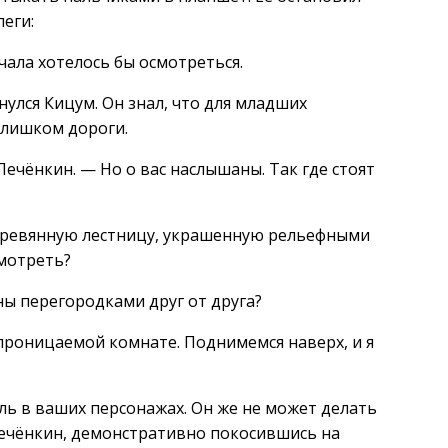
еги:
чала хотелось бы осмотреться.
улся Кицум. Он знал, что для младших
слишком дороги.
ечёнкин. — Но о вас наслышаны. Так где стоят
еревянную лестницу, украшенную рельефными
мотреть?
ы перегородками друг от друга?
проницаемой комнате. Поднимемся наверх, и я
ель в ваших персонажах. Он же не может делать
ечёнкин, демонстративно покосившись на