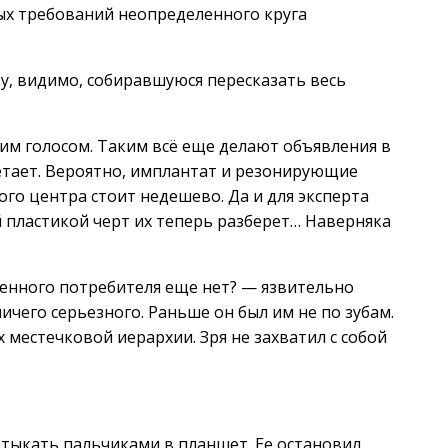
ных требований неопределенного круга
у, видимо, собиравшуюся пересказать весь
м голосом. Таким всё еще делают объявления в
летает. Вероятно, имплантат и резонирующие
ого центра стоит недешево. Да и для эксперта
й пластикой черт их теперь разберет… Наверняка
женного потребителя еще нет? — язвительно
 ничего серьезного. Раньше он был им не по зубам.
 местечковой иерархии. Зря не захватил с собой
тыкать пальчиками в планшет. Ее остановил