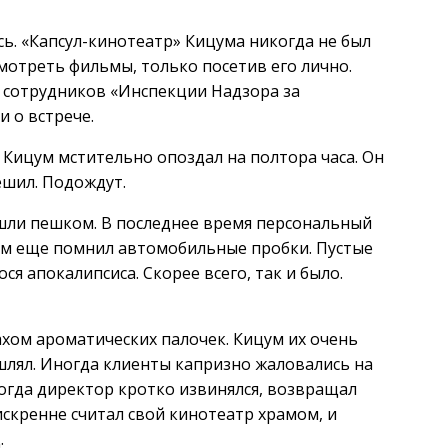
сь. «Капсул-кинотеатр» Кицума никогда не был
мотреть фильмы, только посетив его лично.
я сотрудников «Инспекции Надзора за
 о встрече.
 Кицум мстительно опоздал на полтора часа. Он
ешил. Подождут.
ишли пешком. В последнее время персональный
ум еще помнил автомобильные пробки. Пустые
я апокалипсиса. Скорее всего, так и было.
хом ароматических палочек. Кицум их очень
ашлял. Иногда клиенты капризно жаловались на
тогда директор кротко извинялся, возвращал
искренне считал свой кинотеатр храмом, и
.