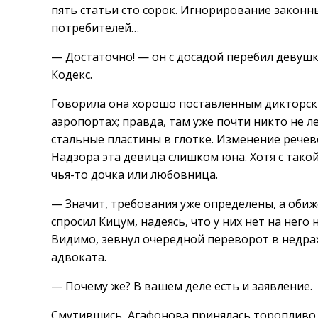
пять статьи сто сорок. Игнорирование закон
потребителей…
— Достаточно! — он с досадой перебил девушк
Кодекс.
Говорила она хорошо поставленным дикторски
аэропортах; правда, там уже почти никто не 
стальные пластины в глотке. Изменение речев
Надзора эта девица слишком юна. Хотя с тако
чья-то дочка или любовница.
— Значит, требования уже определены, а оби
спросил Кицум, надеясь, что у них нет на него
Видимо, зевнул очередной переворот в недрах
адвоката.
— Почему же? В вашем деле есть и заявление.
Смутившись, Агафонова принялась торопливо 