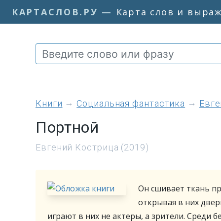
КАРТАСЛОВ.РУ
—
Карта слов и выра
книги
Социальная фантастика
Евге
Портной
Евгений Кострица (2019)
Он сшивает ткань пр
открывая в них двер
играют в них не актеры, а зрители. Cреди