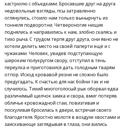
кастрюлю с объедками. Бросавшие друг на друга
недовольные взгляды, псы затравленно
оглянулись, стоило нам только вынырнуть из
тоннеля подворотни. Четвероногие нищие
поднялись и направились к нам, злобно скалясь и
тихо рыча. С трудом терпя друг друга, они явно не
хотели делить место на своей паперти ещё и с
чужаками. Человек, увидев подступающую
широким полукругом свору, отступил в тень
переулка и приготовился дать голодным тварям
отпор. Исход кровавой резни не сложно было
предугадать. К счастью для нас бойни так и не
случилось. Тихий многоголосый рык оборвал едва
различимый щелчок замка и свора, вмиг потеряв
обличье кровожадной стаи, повизгивая и
поскуливая бросилась к двери, встречая своего
благодетеля. Яростно молотя в воздухе хвостами и
заискивающе заглядывая в глаза, они вились