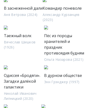
В заснеженной дали
Командир поневоле
Аня Ветрова (2024)
Александр Курзанцев
(2023)
Таежный волк
Пёс из породы
хранителей и
Вячеслав Шишков
праздник
(1926)
противоядия будням
Ольга Назарова (2021)
Одиссея «Бродяги».
В дурном обществе
Загадки далёкой
Энн Грэнджер (1997)
галактики
Николай Иванович
Липницкий (2020)