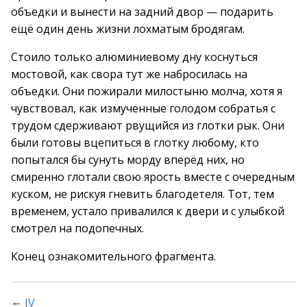
объедки и вынести на задний двор — подарить
ещё один день жизни лохматым бродягам.
Стоило только алюминиевому дну коснуться
мостовой, как свора тут же набросилась на
объедки. Они пожирали милостыню молча, хотя я
чувствовал, как измученные голодом собратья с
трудом сдерживают рвущийся из глотки рык. Они
были готовы вцепиться в глотку любому, кто
попытался бы сунуть морду вперёд них, но
смиренно глотали свою ярость вместе с очередным
куском, не рискуя гневить благодетеля. Тот, тем
временем, устало привалился к двери и с улыбкой
смотрел на подопечных.
Конец ознакомительного фрагмента.
←
IV