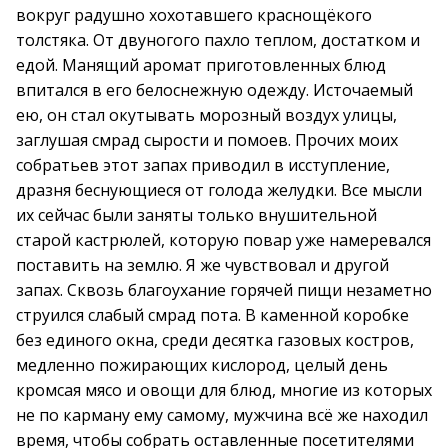
вокруг радушно хохотавшего краснощёкого
толстяка. От двуногого пахло теплом, достатком и
едой. Манящий аромат приготовленных блюд
впитался в его белоснежную одежду. Источаемый
ею, он стал окутывать морозный воздух улицы,
заглушая смрад сырости и помоев. Прочих моих
собратьев этот запах приводил в исступление,
дразня беснующиеся от голода желудки. Все мысли
их сейчас были заняты только внушительной
старой кастрюлей, которую повар уже намеревался
поставить на землю. Я же чувствовал и другой
запах. Сквозь благоухание горячей пищи незаметно
струился слабый смрад пота. В каменной коробке
без единого окна, среди десятка газовых костров,
медленно пожирающих кислород, целый день
кромсая мясо и овощи для блюд, многие из которых
не по карману ему самому, мужчина всё же находил
время, чтобы собрать оставленные посетителями