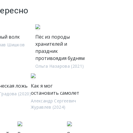
тересно
ый волк
Пёс из породы
хранителей и
лав Шишков
праздник
противоядия будням
Ольга Назарова (2021)
ческая ложь
Как я мог
остановить самолет
Градова (2020)
Александр Сергеевич
Журавлев (2024)