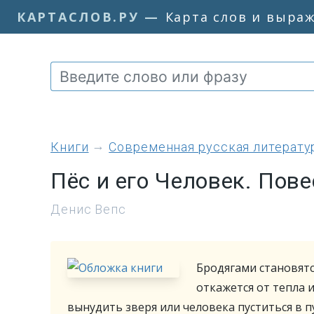
КАРТАСЛОВ.РУ
—
Карта слов и выра
книги
Современная русская литерату
Пёс и его Человек. Пове
Денис Вепс
Бродягами становятс
откажется от тепла 
вынудить зверя или человека пуститься в 