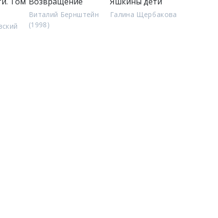
ти. Том
Возвращение
Яшкины дети
Виталий Бернштейн
Галина Щербакова
(1998)
вский