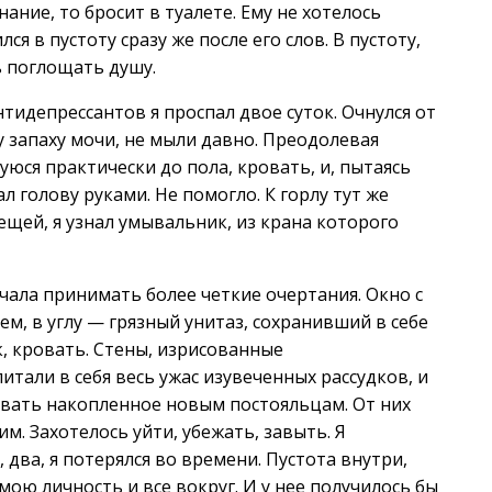
нание, то бросит в туалете. Ему не хотелось
я в пустоту сразу же после его слов. В пустоту,
ь поглощать душу.
тидепрессантов я проспал двое суток. Очнулся от
му запаху мочи, не мыли давно. Преодолевая
уюся практически до пола, кровать, и, пытаясь
 голову руками. Не помогло. К горлу тут же
ещей, я узнал умывальник, из крана которого
ачала принимать более четкие очертания. Окно с
м, в углу — грязный унитаз, сохранивший в себе
, кровать. Стены, изрисованные
тали в себя весь ужас изувеченных рассудков, и
давать накопленное новым постояльцам. От них
. Захотелось уйти, убежать, завыть. Я
, два, я потерялся во времени. Пустота внутри,
мою личность и все вокруг. И у нее получилось бы