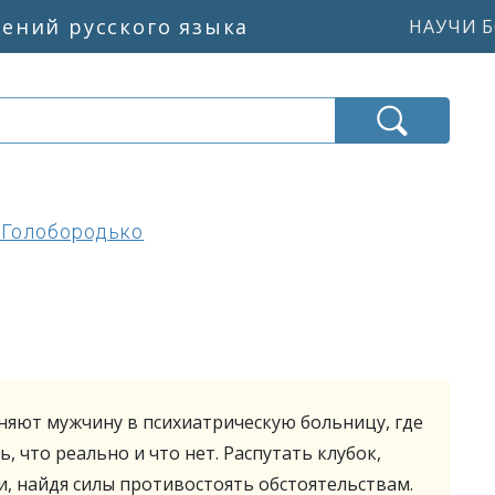
жений русского языка
НАУЧИ Б
 Голобородько
няют мужчину в психиатрическую больницу, где
, что реально и что нет. Распутать клубок,
и, найдя силы противостоять обстоятельствам.