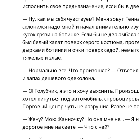
исполнить свое предназначение, если бы в дв
— Ну, как мы себя чувствуем? Меня зовут Ген
склонился надо мной и начал внимательно изу
кусок грязи на ботинке. Если бы не два амбала 
был белый халат поверх серого костюма, про
дырками ботинки и очки поверх седой, немыт
тяжелые и злые.
— Нормально все. Что произошло? — Ответил я
и запах дешевого одеколона.
— О! Голубчик, я это и хочу выяснить. Произош
хотел кинуться под автомобиль, спровоцирова
Торговый центр чуть не разрушил. Разве не п
— Жену? Мою Жанночку? Но она мне не… — Я не
дорогое мне на свете. — Что с ней?