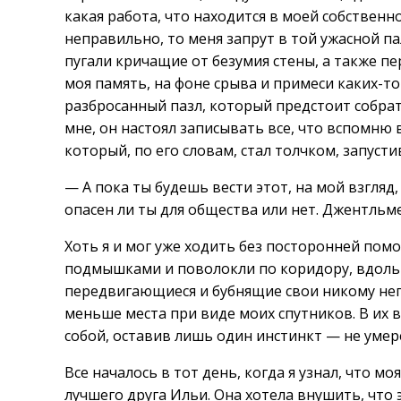
какая работа, что находится в моей собственнос
неправильно, то меня запрут в той ужасной па
пугали кричащие от безумия стены, а также пе
моя память, на фоне срыва и примеси каких-т
разбросанный пазл, который предстоит собрать
мне, он настоял записывать все, что вспомню 
который, по его словам, стал толчком, запус
— А пока ты будешь вести этот, на мой взгляд
опасен ли ты для общества или нет. Джентльм
Хоть я и мог уже ходить без посторонней помо
подмышками и поволокли по коридору, вдоль 
передвигающиеся и бубнящие свои никому не
меньше места при виде моих спутников. В их в
собой, оставив лишь один инстинкт — не умер
Все началось в тот день, когда я узнал, что 
лучшего друга Ильи. Она хотела внушить, что 