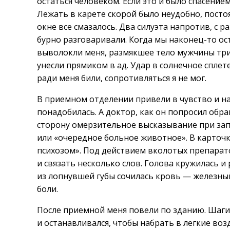
остаться человеком. Если это и было спасением
Лежать в карете скорой было неудобно, постоя
окне все смазалось. Два силуэта напротив, с 
бурно разговаривали. Когда мы наконец-то о
выволокли меня, размякшее тело мужчины три
унесли прямиком в ад. Удар в солнечное сплет
ради меня били, сопротивляться я не мог.
В приемном отделении привели в чувство и на
понадобилась. А доктор, как он попросил обра
сторону омерзительное высказывание при зап
или «очередное больное животное». В карточ
психозом». Под действием вколотых препаратов
и связать несколько слов. Голова кружилась и
из лопнувшей губы сочилась кровь — железный
боли.
После приемной меня повели по зданию. Шаги 
и останавливался, чтобы набрать в легкие воз