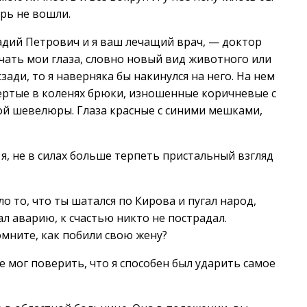
ерь не вошли.
надий Петрович и я ваш лечащий врач, — доктор
чать мои глаза, словно новый вид животного или
сзади, то я наверняка бы накинулся на него. На нем
тертые в коленях брюки, изношенные коричневые с
ой шевелюры. Глаза красные с синими мешками,
, не в силах больше терпеть пристальный взгляд
ло то, что ты шатался по Кирова и пугал народ,
л аварию, к счастью никто не пострадал.
омните, как побили свою жену?
 мог поверить, что я способен был ударить самое