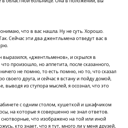
е в областной больнице. Она в положении, вы
онимаю, что в вас нашла. Ну не суть. Хорошо.
Так. Сейчас эти два джентльмена отведут вас в
орю.
н выразился, «джентльменов», и скрылся в
, что произошло, но аппетита, после сказанного,
 ничего не помню, то есть помню, но то, что сказал
о своего друга, и сейчас я встану и пойду домой,
, выводя из ступора мыслей, я осознал, что это
кабинете с одним столом, кушеткой и шкафчиком
сы, на которые я совершенно не знал ответов.
 снотворные, что изображено на той или иной
жусь, кто знает, что я тут, много ли у меня друзей,