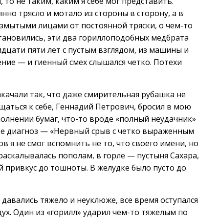
, то не таким, каким я себе мог представить.
нно трясло и мотало из стороны в сторону, а в
размытыми лицами от постоянной тряски, о чем-то
становились, эти два гориллоподобных медбрата
дцати пяти лет с пустым взглядом, из машины и
ение — и гиенный смех слышался четко. Потехи
качали так, что даже смирительная рубашка не
щаться к себе, Геннадий Петрович, бросил в мою
олнении бумаг, что-то вроде «полный неудачник»
ке диагноз — «Нервный срыв с четко выраженным
 я не смог вспомнить не то, что своего имени, но
 раскалывалась пополам, в горле — пустыня Сахара,
 привкус до тошноты. В желудке было пусто до
давались тяжело и неуклюже, все время оступался
дух. Один из «горилл» ударил чем-то тяжелым по