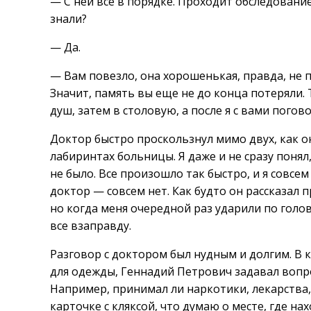
— С ней все в порядке. Проходит обследовани
знали?
— Да.
— Вам повезло, она хорошенькая, правда, не п
Значит, память вы еще не до конца потеряли. 
душ, затем в столовую, а после я с вами погов
Доктор быстро проскользнул мимо двух, как о
лабиринтах больницы. Я даже и не сразу понял
не было. Все произошло так быстро, и я совсем
доктор — совсем нет. Как будто он рассказал пр
но когда меня очередной раз ударили по голове
все взаправду.
Разговор с доктором был нудным и долгим. В 
для одежды, Геннадий Петрович задавал вопро
Например, принимал ли наркотики, лекарства,
карточке с кляксой, что думаю о месте, где нахо