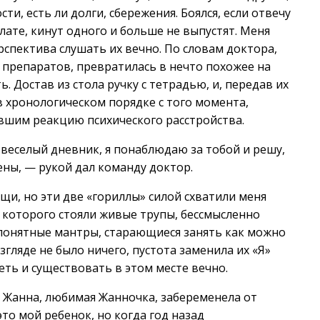
ти, есть ли долги, сбережения. Боялся, если отвечу
лате, кинут одного и больше не выпустят. Меня
рспектива слушать их вечно. По словам доктора,
о препаратов, превратилась в нечто похожее на
. Достав из стола ручку с тетрадью, и, передав их
в хронологическом порядке с того момента,
тившим реакцию психического расстройства.
, веселый дневник, я понаблюдаю за тобой и решу,
ены, — рукой дал команду доктор.
щи, но эти две «гориллы» силой схватили меня
которого стояли живые трупы, бессмысленно
понятные мантры, старающиеся занять как можно
згляде не было ничего, пустота заменила их «Я»
еть и существовать в этом месте вечно.
моя Жанна, любимая Жанночка, забеременела от
это мой ребенок, но когда год назад