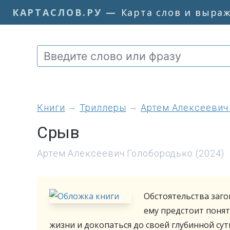
КАРТАСЛОВ.РУ
—
Карта слов и выра
книги
Триллеры
Артем Алексеевич
Срыв
Артем Алексеевич Голобородько (2024)
Обстоятельства заго
ему предстоит понять
жизни и докопаться до своей глубинной сут