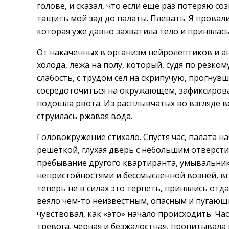
голове, и сказал, что если еще раз потеряю соз
тащить мой зад до палаты. Плевать. Я провалилс
которая уже давно захватила тело и принялас
От накаченных в организм нейролептиков и ан
холода, лежа на полу, который, судя по резко
слабость, с трудом сел на скрипучую, прогнувш
сосредоточиться на окружающем, зафиксировал
подошла рвота. Из расплывчатых во взгляде в
струилась ржавая вода.
Головокружение стихало. Спустя час, палата н
решеткой, глухая дверь с небольшим отверстие
пребывание другого квартиранта, умывальник
непристойностями и бессмысленной возней, впи
теперь не в силах это терпеть, принялись от
веяло чем-то неизвестным, опасным и пугающим
чувствовал, как «это» начало происходить. Час
тревога, черная и безжалостная, пропитывала 