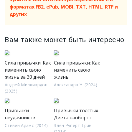
форматах FB2, ePub, MOBI, TXT, HTML, RTF и
других
Вам также может быть интересно
Сила привычки. Как
Сила привычки: Как
изменить свою
изменить свою
жизнь за 30 дней
жизнь
Андрей Миллиардов
Александра У. (2024)
(2025)
Привычки
Привычки толстых.
неудачников
Диета наоборот
Стивен Адамс (2014)
Элен Руперт-Грин
(2014)