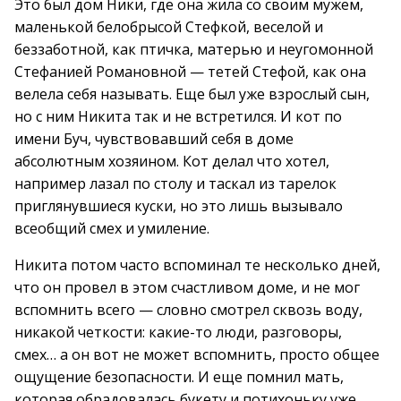
Это был дом Ники, где она жила со своим мужем,
маленькой белобрысой Стефкой, веселой и
беззаботной, как птичка, матерью и неугомонной
Стефанией Романовной — тетей Стефой, как она
велела себя называть. Еще был уже взрослый сын,
но с ним Никита так и не встретился. И кот по
имени Буч, чувствовавший себя в доме
абсолютным хозяином. Кот делал что хотел,
например лазал по столу и таскал из тарелок
приглянувшиеся куски, но это лишь вызывало
всеобщий смех и умиление.
Никита потом часто вспоминал те несколько дней,
что он провел в этом счастливом доме, и не мог
вспомнить всего — словно смотрел сквозь воду,
никакой четкости: какие-то люди, разговоры,
смех… а он вот не может вспомнить, просто общее
ощущение безопасности. И еще помнил мать,
которая обрадовалась букету и потихоньку уже