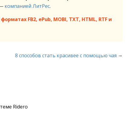
 —
компанией ЛитРес
.
форматах FB2, ePub, MOBI, TXT, HTML, RTF и
→
8 способов стать красивее с помощью чая
теме Ridero