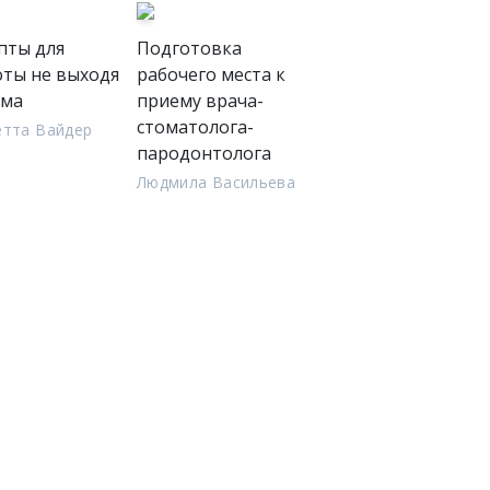
пты для
Подготовка
оты не выходя
рабочего места к
ома
приему врача-
стоматолога-
етта Вайдер
пародонтолога
Людмила Васильева