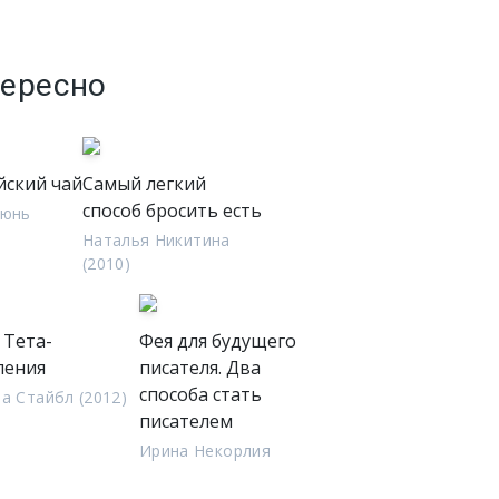
тересно
йский чай
Самый легкий
способ бросить есть
зюнь
Наталья Никитина
(2010)
 Тета-
Фея для будущего
ления
писателя. Два
способа стать
а Стайбл (2012)
писателем
Ирина Некорлия