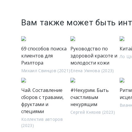
Вам также может быть ин
69 способов поиска
Руководство по
Кита
клиентов для
здоровой красоте и
Ло Ц
Риэлтора
молодости кожи
Михаил Свинцов (2021)
Елена Умнова (2023)
Чай. Составление
#Некурим. Быть
Ритм
сборов с травами,
счастливым
исце
фруктами и
некурящим
Вианн
специями
Сергей Князев (2023)
Коллектив авторов
(2023)