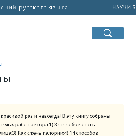
жений русского языка
НАУЧИ Б
а
оты
красивой раз и навсегда! В эту книгу собраны
емых работ автора:1) 8 способов стать
ица;3) Как сжечь калории;4) 14 способов