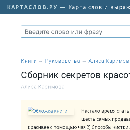
КАРТАСЛОВ.РУ
—
Карта слов и выра
книги
Руководства
Алиса Каримов
Сборник секретов крас
Алиса Каримова
Настало время стать 
шесть самых продава
красивее с помощью чая;2) Способы чистки л