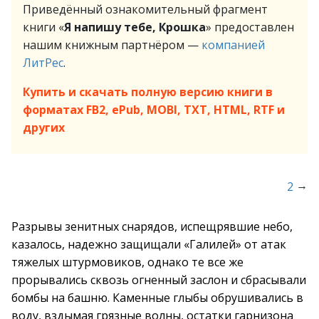
Приведённый ознакомительный фрагмент
книги «
Я напишу тебе, Крошка
» предоставлен
нашим книжным партнёром —
компанией
ЛитРес
.
Купить и скачать полную версию книги в
форматах FB2, ePub, MOBI, TXT, HTML, RTF и
других
→
2
Разрывы зенитных снарядов, испещрявшие небо,
казалось, надежно защищали «Галилей» от атак
тяжелых штурмовиков, однако те все же
прорывались сквозь огненный заслон и сбрасывали
бомбы на башню. Каменные глыбы обрушивались в
воду, вздымая грязные волны, остатки гарнизона