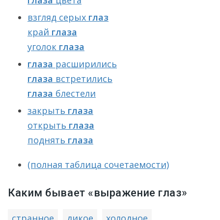
глаза
цвета
взгляд серых
глаз
край
глаза
уголок
глаза
глаза
расширились
глаза
встретились
глаза
блестели
закрыть
глаза
открыть
глаза
поднять
глаза
(полная таблица сочетаемости)
Каким бывает «выражение глаз»
странное
дикое
холодное