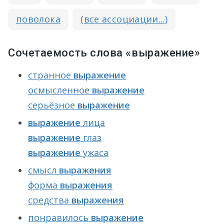
поволока
(все ассоциации...)
Сочетаемость слова «выражение»
странное
выражение
осмысленное
выражение
серьёзное
выражение
выражение
лица
выражение
глаз
выражение
ужаса
смысл
выражения
форма
выражения
средства
выражения
понравилось
выражение