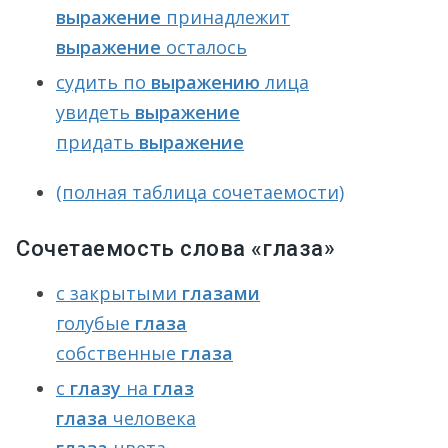
выражение
принадлежит
выражение
осталось
судить по
выражению
лица
увидеть
выражение
придать
выражение
(полная таблица сочетаемости)
Сочетаемость слова «глаза»
с закрытыми
глазами
голубые
глаза
собственные
глаза
с
глазу
на
глаз
глаза
человека