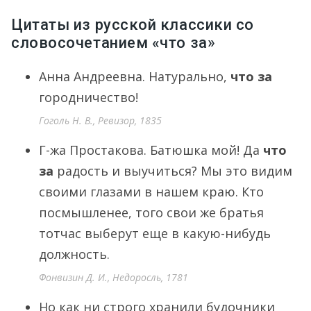
Цитаты из русской классики со
словосочетанием «что за»
Анна Андреевна. Натурально,
что за
городничество!
Гоголь Н. В., Ревизор, 1835
Г-жа Простакова. Батюшка мой! Да
что
за
радость и выучиться? Мы это видим
своими глазами в нашем краю. Кто
посмышленее, того свои же братья
тотчас выберут еще в какую-нибудь
должность.
Фонвизин Д. И., Недоросль, 1781
Но как ни строго хранили будочники