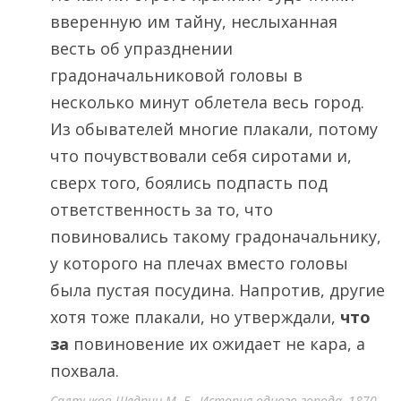
вверенную им тайну, неслыханная
весть об упразднении
градоначальниковой головы в
несколько минут облетела весь город.
Из обывателей многие плакали, потому
что почувствовали себя сиротами и,
сверх того, боялись подпасть под
ответственность за то, что
повиновались такому градоначальнику,
у которого на плечах вместо головы
была пустая посудина. Напротив, другие
хотя тоже плакали, но утверждали,
что
за
повиновение их ожидает не кара, а
похвала.
Салтыков-Щедрин М. Е., История одного города, 1870