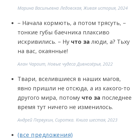
Марина Васильевна Ледовская, Живая история, 2024
– Начала кормють, а потом трясуть, –
тонкие губы баечника плаксиво
искривились. – Ну
что за
люди, а? Тьху
на вас, окаянные!
Алан Чароит, Новые чудеса Дивнозёрья, 2022
Твари, вселившиеся в наших магов,
явно пришли не отсюда, а из какого-то
другого мира, потому
что за
последнее
время тут ничего не изменилось.
Андрей Первухин, Сиротка. Книга шестая, 2023
(все предложения)