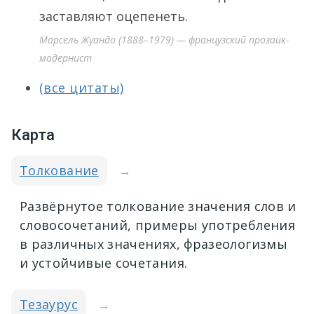
заставляют оцепенеть.
Марсель Жуандо (1888–1979) — французский прозаик-
модернист
(все цитаты)
Карта
Толкование
→
Развёрнутое толкование значения слов и
словосочетаний, примеры употребления
в различных значениях, фразеологизмы
и устойчивые сочетания.
Тезаурус
→