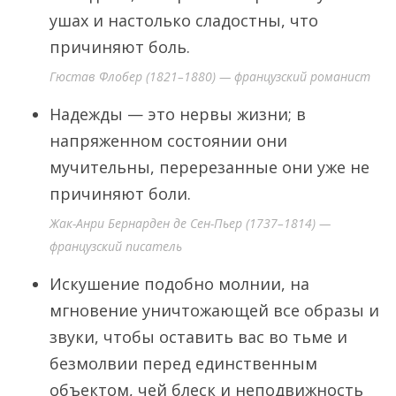
ушах и настолько сладостны, что
причиняют боль.
Гюстав Флобер (1821–1880) — французский романист
Надежды — это нервы жизни; в
напряженном состоянии они
мучительны, перерезанные они уже не
причиняют боли.
Жак-Анри Бернарден де Сен-Пьер (1737–1814) —
французский писатель
Искушение подобно молнии, на
мгновение уничтожающей все образы и
звуки, чтобы оставить вас во тьме и
безмолвии перед единственным
объектом, чей блеск и неподвижность