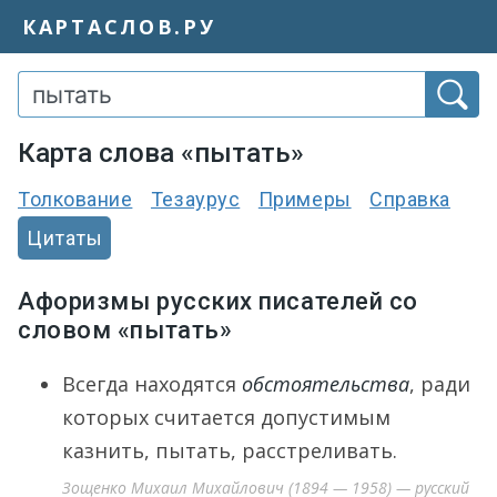
КАРТАСЛОВ.РУ
Карта слова «пытать»
Толкование
Тезаурус
Примеры
Справка
Цитаты
Афоризмы русских писателей со
словом «пытать»
Всегда находятся
обстоятельства
, ради
которых считается допустимым
казнить, пытать, расстреливать.
Зощенко Михаил Михайлович (1894 — 1958) — русский