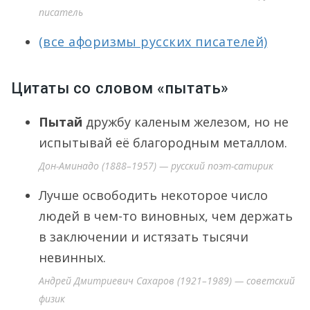
писатель
(все афоризмы русских писателей)
Цитаты со словом «пытать»
Пытай
дружбу каленым железом, но не
испытывай её благородным металлом.
Дон-Аминадо (1888–1957) — русский поэт-сатирик
Лучше освободить некоторое число
людей в чем-то виновных, чем держать
в заключении и истязать тысячи
невинных.
Андрей Дмитриевич Сахаров (1921–1989) — советский
физик