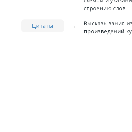
схемой и указан
строению слов.
Высказывания из
Цитаты
→
произведений ку