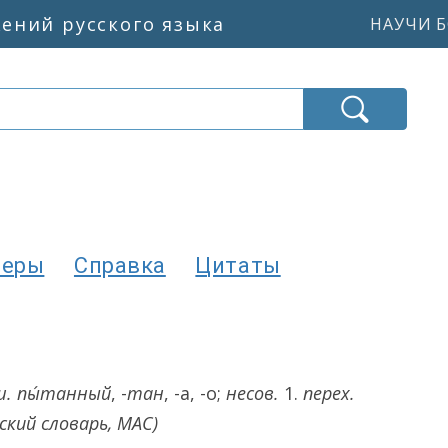
жений русского языка
НАУЧИ Б
меры
Справка
Цитаты
ш.
пы́танный
, -
тан
, -а, -о;
несов.
1.
перех.
кий словарь, МАС)