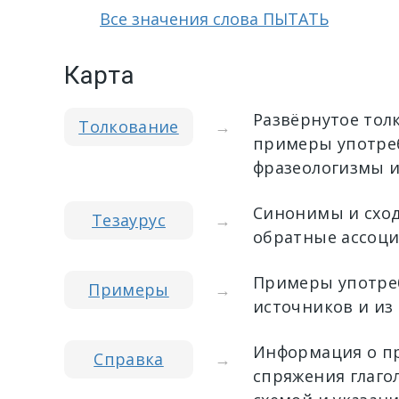
Все значения слова ПЫТАТЬ
Карта
Развёрнутое тол
Толкование
→
примеры употреб
фразеологизмы и
Синонимы и сход
Тезаурус
→
обратные ассоци
Примеры употреб
Примеры
→
источников и из
Информация о пр
Справка
→
спряжения глагол