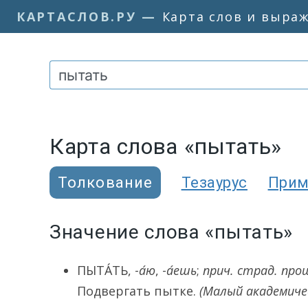
КАРТАСЛОВ.РУ
—
Карта слов и выра
Карта слова «пытать»
Толкование
Тезаурус
При
Значение слова «пытать»
ПЫТА́ТЬ
, -
а́ю
, -
а́ешь
;
прич. страд. про
Подвергать пытке.
(Малый академичес