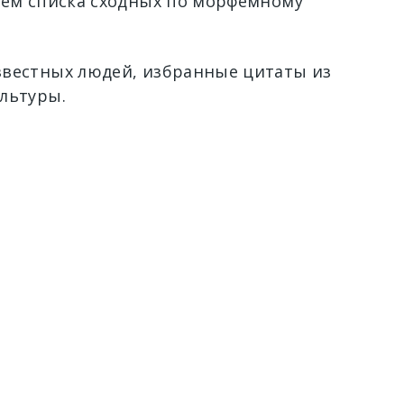
ием списка сходных по морфемному
вестных людей, избранные цитаты из
льтуры.