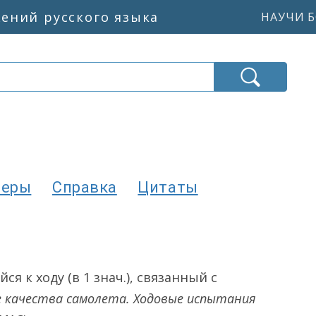
жений русского языка
НАУЧИ Б
меры
Справка
Цитаты
я к ходу (в 1 знач.), связанный с
 качества самолета. Ходовые испытания