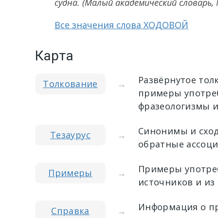
судна.
(Малый академический словарь, 
Все значения слова ХОДОВОЙ
Карта
Развёрнутое тол
Толкование
→
примеры употреб
фразеологизмы и
Синонимы и сход
Тезаурус
→
обратные ассоци
Примеры употреб
Примеры
→
источников и из
Информация о пр
Справка
→