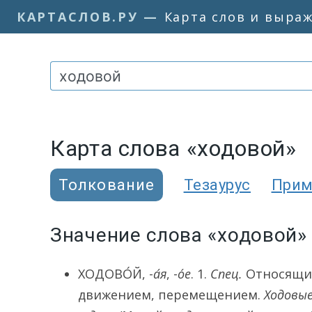
КАРТАСЛОВ.РУ
—
Карта слов и выра
Карта слова «ходовой»
Толкование
Тезаурус
При
Значение слова «ходовой»
ХОДОВО́Й
, -
а́я
, -
о́е
.
1.
Спец.
Относящийс
движением, перемещением.
Ходовые