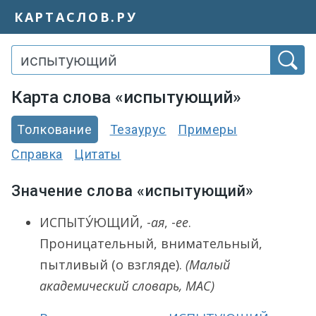
КАРТАСЛОВ.РУ
Карта слова «испытующий»
Толкование
Тезаурус
Примеры
Справка
Цитаты
Значение слова «испытующий»
ИСПЫТУ́ЮЩИЙ
, -
ая
, -
ее
.
Проницательный, внимательный,
пытливый (о взгляде).
(Малый
академический словарь, МАС)