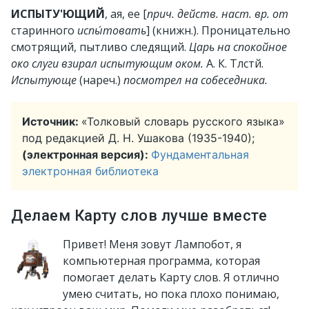
ИСПЫТУ'ЮЩИЙ
, ая, ее [
прич. действ. наст. вр. от
старинного
испы́товать
] (книжн.).
Проницательно
смотрящий, пытливо следящий.
Царь на спокойное
око слуги взирал испытующим оком.
А. К. Тлстй.
Испытующе
(нареч.)
посмотрел на собеседника.
Источник:
«Толковый словарь русского языка»
под редакцией Д. Н. Ушакова (1935-1940);
(электронная версия):
Фундаментальная
электронная библиотека
Делаем Карту слов лучше вместе
Привет! Меня зовут Лампобот, я
компьютерная программа, которая
помогает делать Карту слов. Я отлично
умею считать, но пока плохо понимаю,