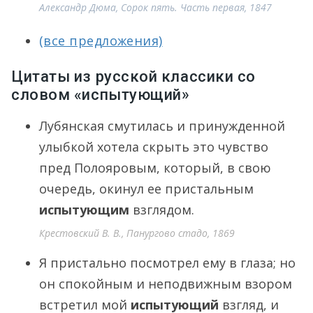
Александр Дюма, Сорок пять. Часть первая, 1847
(все предложения)
Цитаты из русской классики со
словом «испытующий»
Лубянская смутилась и принужденной
улыбкой хотела скрыть это чувство
пред Полояровым, который, в свою
очередь, окинул ее пристальным
испытующим
взглядом.
Крестовский В. В., Панургово стадо, 1869
Я пристально посмотрел ему в глаза; но
он спокойным и неподвижным взором
встретил мой
испытующий
взгляд, и