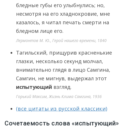
бледные губы его улыбнулись; но,
несмотря на его хладнокровие, мне
казалось, я читал печать смерти на
бледном лице его.
Лермонтов М. Ю., Герой нашего времени, 1840
Тагильский, прищурив красненькие
глазки, несколько секунд молчал,
внимательно глядя в лицо Самгина,
Самгин, не мигнув, выдержал этот
испытующий
взгляд.
Горький Максим, Жизнь Клима Самгина, 1936
(все цитаты из русской классики)
Сочетаемость слова «испытующий»