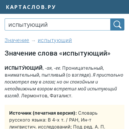
КАРТАСЛОВ.РУ
значение
испытующий
Значение слова «испытующий»
ИСПЫТУ́ЮЩИЙ
, -
ая
, -
ее
. Проницательный,
внимательный, пытливый (о взгляде).
Я пристально
посмотрел ему в глаза; но он спокойным и
неподвижным взором встретил мой испытующий
взгляд.
Лермонтов, Фаталист
.
Источник (печатная версия):
Словарь
русского языка: В 4-х т. / РАН, Ин-т
лингвистич. исследований; Под ред. А. П.