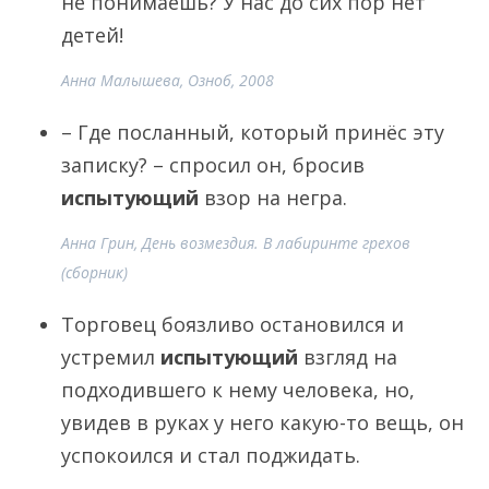
не понимаешь? У нас до сих пор нет
детей!
Анна Малышева, Озноб, 2008
– Где посланный, который принёс эту
записку? – спросил он, бросив
испытующий
взор на негра.
Анна Грин, День возмездия. В лабиринте грехов
(сборник)
Торговец боязливо остановился и
устремил
испытующий
взгляд на
подходившего к нему человека, но,
увидев в руках у него какую-то вещь, он
успокоился и стал поджидать.