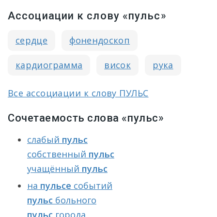
Ассоциации к слову «пульс»
сердце
фонендоскоп
кардиограмма
висок
рука
Все ассоциации к слову ПУЛЬС
Сочетаемость слова «пульс»
слабый
пульс
собственный
пульс
учащённый
пульс
на
пульсе
событий
пульс
больного
пульс
города