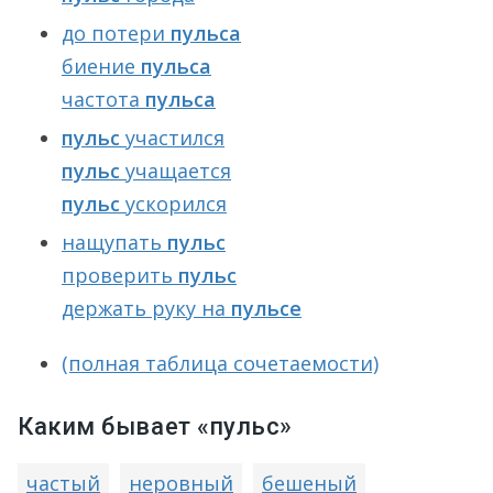
до потери
пульса
биение
пульса
частота
пульса
пульс
участился
пульс
учащается
пульс
ускорился
нащупать
пульс
проверить
пульс
держать руку на
пульсе
(полная таблица сочетаемости)
Каким бывает «пульс»
частый
неровный
бешеный