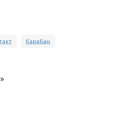
такт
барабан
»