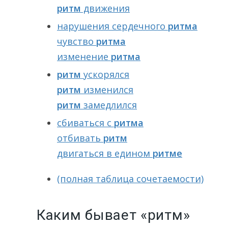
ритм
движения
нарушения сердечного
ритма
чувство
ритма
изменение
ритма
ритм
ускорялся
ритм
изменился
ритм
замедлился
сбиваться с
ритма
отбивать
ритм
двигаться в едином
ритме
(полная таблица сочетаемости)
Каким бывает «ритм»