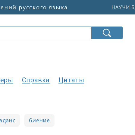
жений русского языка
НАУЧИ Б
еры
Справка
Цитаты
аданс
биение