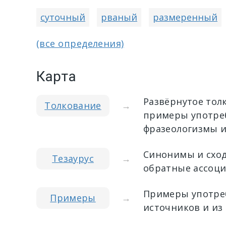
суточный
рваный
размеренный
(все определения)
Карта
Развёрнутое тол
Толкование
→
примеры употреб
фразеологизмы и
Синонимы и сход
Тезаурус
→
обратные ассоци
Примеры употреб
Примеры
→
источников и из