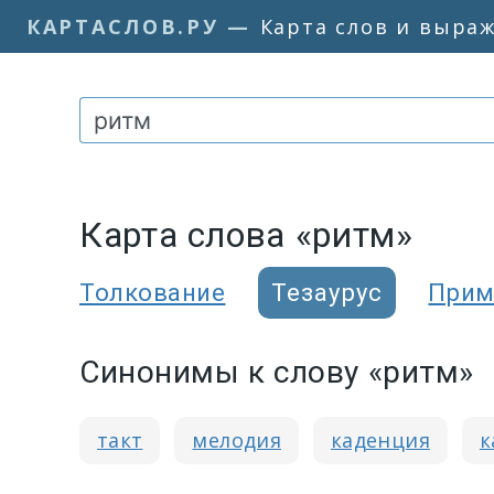
КАРТАСЛОВ.РУ
—
Карта слов и выра
Карта слова «ритм»
Толкование
Тезаурус
Прим
Синонимы к слову «ритм»
такт
мелодия
каденция
к