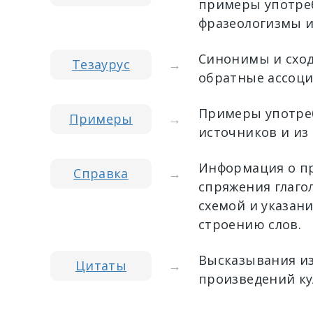
примеры употреб
фразеологизмы и
Синонимы и сход
Тезаурус
→
обратные ассоци
Примеры употреб
Примеры
→
источников и из
Информация о пр
Справка
→
спряжения глагол
схемой и указан
строению слов.
Высказывания из
Цитаты
→
произведений ку