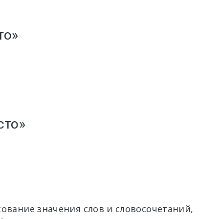
то»
сто»
кование значения слов и словосочетаний,