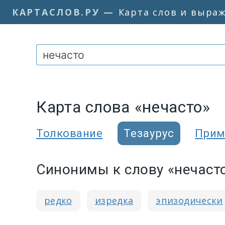
КАРТАСЛОВ.РУ
—
Карта слов и выра
Карта слова «нечасто»
Толкование
Тезаурус
Прим
Синонимы к слову «нечаст
редко
изредка
эпизодически