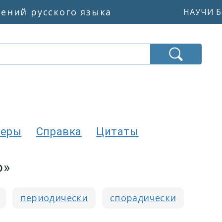
жений русского языка
НАУЧИ Б
еры
Справка
Цитаты
о»
периодически
спорадически