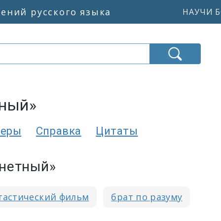
жений русского языка
НАУЧИ Б
тный»
еры
Справка
Цитаты
анетный»
тастический фильм
брат по разуму