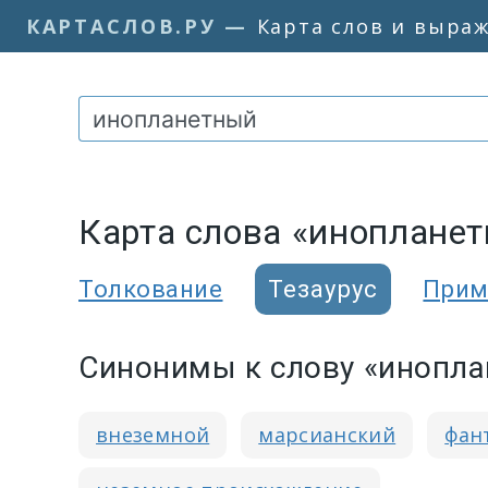
КАРТАСЛОВ.РУ
—
Карта слов и выра
Карта слова «иноплане
Толкование
Тезаурус
Прим
Синонимы к слову «инопл
внеземной
марсианский
фан