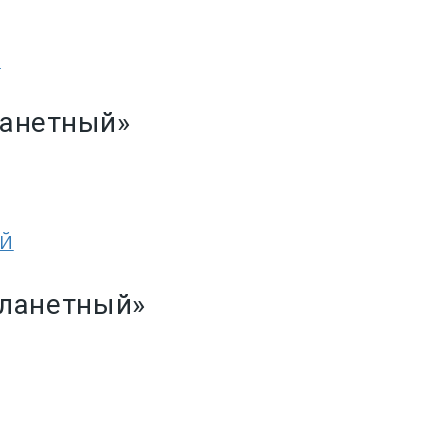
Й
ланетный»
ЫЙ
планетный»