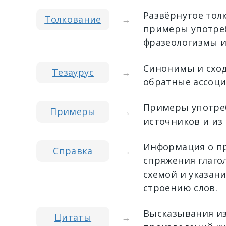
Развёрнутое тол
Толкование
→
примеры употреб
фразеологизмы и
Синонимы и сход
Тезаурус
→
обратные ассоци
Примеры употреб
Примеры
→
источников и из
Информация о пр
Справка
→
спряжения глагол
схемой и указан
строению слов.
Высказывания из
Цитаты
→